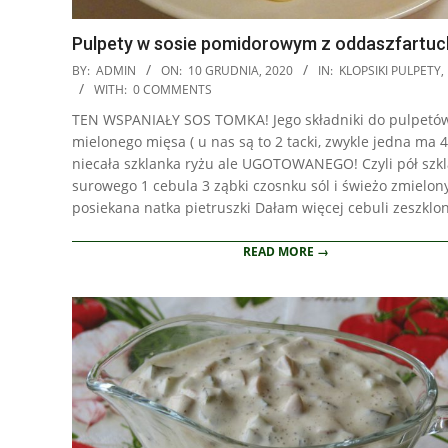
Pulpety w sosie pomidorowym z oddaszfartu
2020-
BY:
ADMIN
ON:
10 GRUDNIA, 2020
IN:
KLOPSIKI PULPETY
,
12-
WITH:
0 COMMENTS
10
TEN WSPANIAŁY SOS TOMKA! Jego składniki do pulpetów
mielonego mięsa ( u nas są to 2 tacki, zwykle jedna ma 4
niecała szklanka ryżu ale UGOTOWANEGO! Czyli pół szkl
surowego 1 cebula 3 ząbki czosnku sól i świeżo zmielon
posiekana natka pietruszki Dałam więcej cebuli zeszklo
READ MORE →