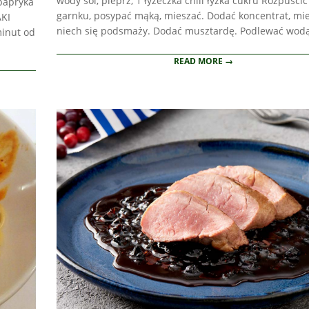
wody sól, pieprz, 1 łyżeczka chili łyżka cukru Rozpuści
 papryka
garnku, posypać mąką, mieszać. Dodać koncentrat, mie
AKI
niech się podsmaży. Dodać musztardę. Podlewać wodą
minut od
READ MORE →