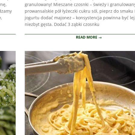
nę,
granulowany! Mieszane czosnki – świeży i granulowany
adzamy
prowansalskie pół łyżeczki cukru sól, pieprz do smaku
,
jogurtu dodać majonez – konsystencja powinna być lej
niezbyt gęsta. Dodać 3 ząbki czosnku
READ MORE →