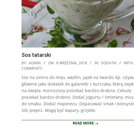
Sos tatarski
2018-
BY:
ADMIN
ON:
8 WRZEŚNIA, 2018
IN:
DODATKI
WITH:
09-
COMMENTS
08
Sos na zimno do mięs, wędlin, jajek na twardo itp. Uży
głównie jako dodatek do galaretki z kurczaka, którą zwyk
na święta. Korniszony posiekać bardzo drobno. Cebulę
posiekać bardzo drobno. Dodać jogurtu / śmietany, mus
do smaku. Dodać majonezu. Dopasować smak i konsyste
Sól, pieprz. Mogą być kapary, grzybki.
READ MORE →