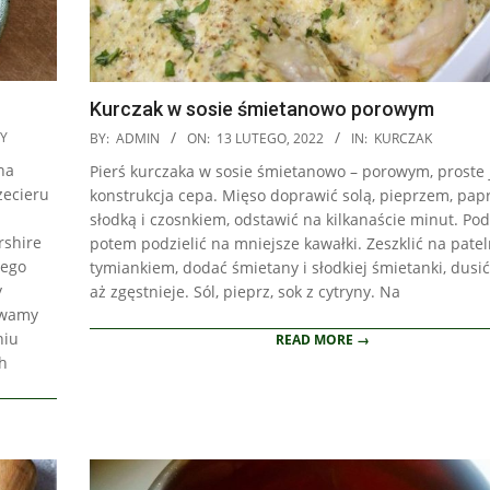
Kurczak w sosie śmietanowo porowym
2022-
Y
BY:
ADMIN
ON:
13 LUTEGO, 2022
IN:
KURCZAK
02-
na
Pierś kurczaka w sosie śmietanowo – porowym, proste 
13
zecieru
konstrukcja cepa. Mięso doprawić solą, pieprzem, pap
słodką i czosnkiem, odstawić na kilkanaście minut. Po
rshire
potem podzielić na mniejsze kawałki. Zeszklić na patel
iego
tymiankiem, dodać śmietany i słodkiej śmietanki, dusić
y
aż zgęstnieje. Sól, pieprz, sok z cytryny. Na
zewamy
niu
READ MORE →
ch