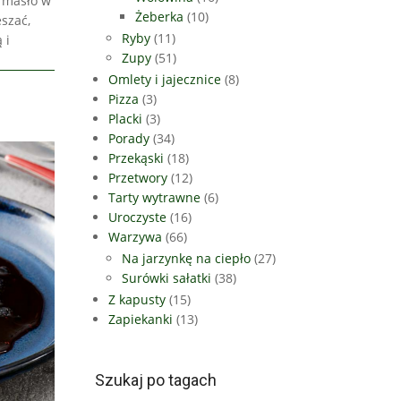
ć masło w
Żeberka
(10)
szać,
Ryby
(11)
 i
Zupy
(51)
Omlety i jajecznice
(8)
Pizza
(3)
Placki
(3)
Porady
(34)
Przekąski
(18)
Przetwory
(12)
Tarty wytrawne
(6)
Uroczyste
(16)
Warzywa
(66)
Na jarzynkę na ciepło
(27)
Surówki sałatki
(38)
Z kapusty
(15)
Zapiekanki
(13)
Szukaj po tagach