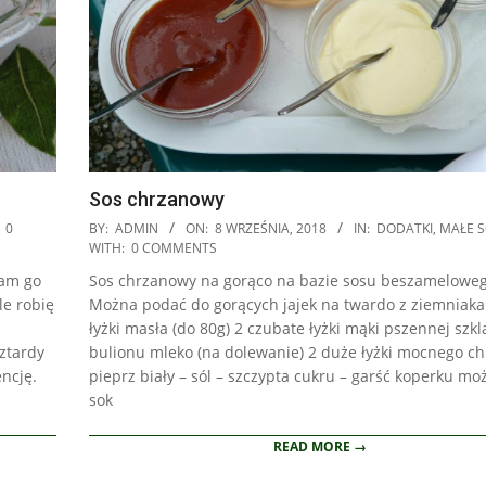
Sos chrzanowy
2018-
0
BY:
ADMIN
ON:
8 WRZEŚNIA, 2018
IN:
DODATKI
,
MAŁE S
09-
WITH:
0 COMMENTS
08
wam go
Sos chrzanowy na gorąco na bazie sosu beszameloweg
le robię
Można podać do gorących jajek na twardo z ziemniaka
łyżki masła (do 80g) 2 czubate łyżki mąki pszennej szk
ztardy
bulionu mleko (na dolewanie) 2 duże łyżki mocnego c
ncję.
pieprz biały – sól – szczypta cukru – garść koperku mo
sok
READ MORE →