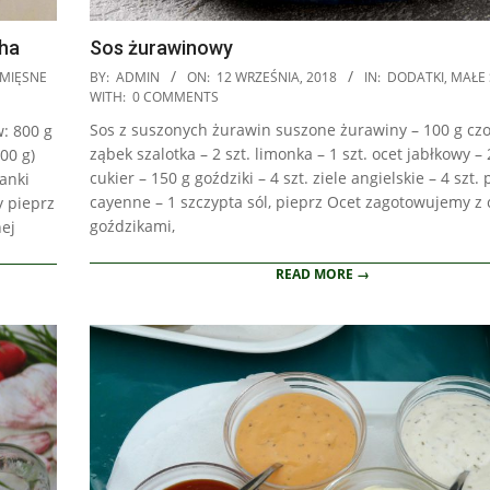
cha
Sos żurawinowy
2018-
MIĘSNE
BY:
ADMIN
ON:
12 WRZEŚNIA, 2018
IN:
DODATKI
,
MAŁE 
09-
WITH:
0 COMMENTS
12
Sos z suszonych żurawin suszone żurawiny – 100 g czo
: 800 g
ząbek szalotka – 2 szt. limonka – 1 szt. ocet jabłkowy –
00 g)
cukier – 150 g goździki – 4 szt. ziele angielskie – 4 szt. 
anki
cayenne – 1 szczypta sól, pieprz Ocet zagotowujemy z
y pieprz
goździkami,
nej
READ MORE →