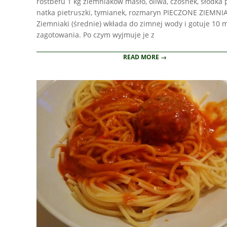
rostbefu 1 kg ziemniaków masło, oliwa, czosnek, słodka
natka pietruszki, tymianek, rozmaryn PIECZONE ZIEMNI
Ziemniaki (średnie) wkłada do zimnej wody i gotuje 10 
zagotowania. Po czym wyjmuje je z
READ MORE →