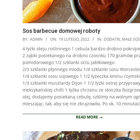
Sos barbecue domowej roboty
2022-
BY:
ADMIN
ON:
19 LUTEGO, 2022
IN:
DODATKI
,
MAŁE SOS
02-
4 łyżki oleju roślinnego 1 cebula bardzo drobno pokrojo
19
2 ząbki posiekanego na drobno czosnku 170 gramów pr
pomidorowego 1/2 szklanki octu jabłkowego
2/3 szklanki płynnego miodu 1/4 szklanki sosu Worceste
1/4 szklanki sosu sojowego 1 1/2 łyżeczka kminu rzymsk
1/3 szklanki musztardy Dijon 1 1/2 łyżki ostrej przypraw
meksykańskiej chilli 1 łyżka chrzanu ze słoiczka Rozgr
olej, dodajemy posiekaną cebulę, szklimy na wolnym og
mieszając, tak, aby się nie zbrązowiła. Po ok. 10 minuta
READ MORE →