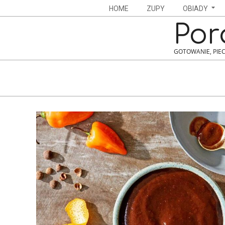
Skip
Navigation
HOME
ZUPY
OBIADY
to
Menu
Por
content
GOTOWANIE, PIEC