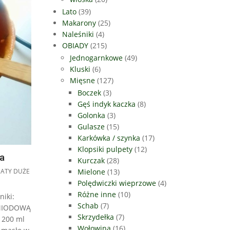
Lato
(39)
Makarony
(25)
Naleśniki
(4)
OBIADY
(215)
Jednogarnkowe
(49)
Kluski
(6)
Mięsne
(127)
Boczek
(3)
Gęś indyk kaczka
(8)
Golonka
(3)
Gulasze
(15)
Karkówka / szynka
(17)
Klopsiki pulpety
(12)
a
Kurczak
(28)
Mielone
(13)
ATY DUŻE
Polędwiczki wieprzowe
(4)
Różne inne
(10)
niki:
Schab
(7)
 MIODOWĄ
Skrzydełka
(7)
 200 ml
Wołowina
(16)