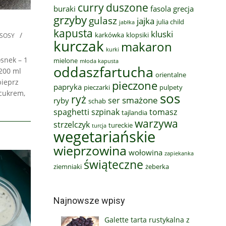
curry
duszone
buraki
fasola
grecja
grzyby
gulasz
jajka
julia child
jabłka
kapusta
kluski
karkówka
klopsiki
SOSY
kurczak
makaron
kurki
snek – 1
mielone
młoda kapusta
oddaszfartucha
 200 ml
orientalne
pieprz
pieczone
papryka
pieczarki
pulpety
 cukrem,
sos
ryż
smażone
ser
ryby
schab
spaghetti
szpinak
tomasz
tajlandia
warzywa
strzelczyk
tureckie
turcja
wegetariańskie
wieprzowina
wołowina
zapiekanka
świąteczne
ziemniaki
żeberka
Najnowsze wpisy
Galette tarta rustykalna z