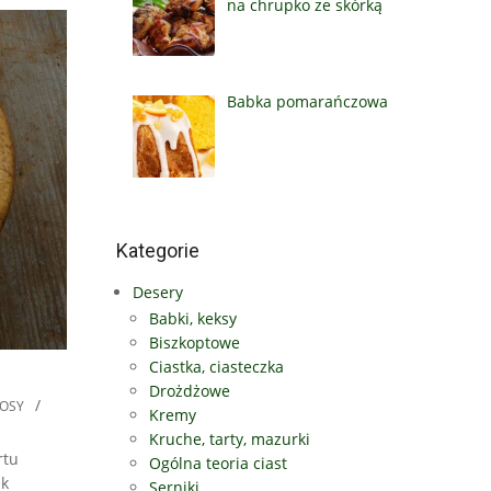
na chrupko ze skórką
Babka pomarańczowa
Kategorie
Desery
Babki, keksy
Biszkoptowe
Ciastka, ciasteczka
Drożdżowe
OSY
Kremy
Kruche, tarty, mazurki
rtu
Ogólna teoria ciast
ek
Serniki