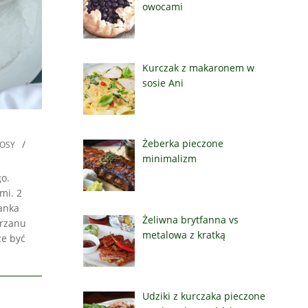
owocami
Kurczak z makaronem w
sosie Ani
Żeberka pieczone
OSY
minimalizm
o.
mi. 2
lanka
Żeliwna brytfanna vs
hrzanu
metalowa z kratką
że być
Udziki z kurczaka pieczone