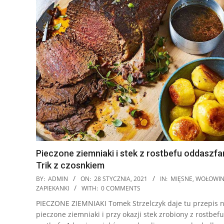
Pieczone ziemniaki i stek z rostbefu oddaszf
Trik z czosnkiem
2021-
BY:
ADMIN
ON:
28 STYCZNIA, 2021
IN:
MIĘSNE
,
WOŁOWI
01-
ZAPIEKANKI
WITH:
0 COMMENTS
28
PIECZONE ZIEMNIAKI Tomek Strzelczyk daje tu przepis 
pieczone ziemniaki i przy okazji stek zrobiony z rostbefu