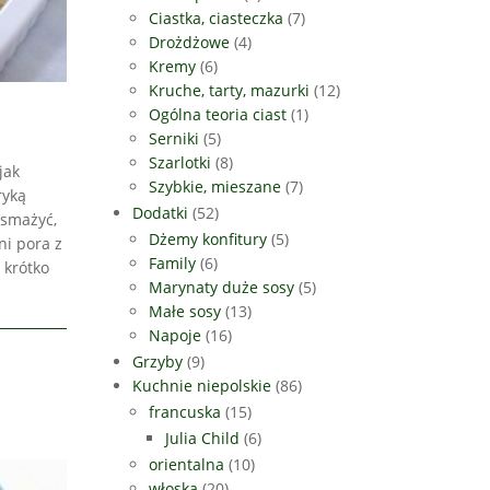
Ciastka, ciasteczka
(7)
Drożdżowe
(4)
Kremy
(6)
Kruche, tarty, mazurki
(12)
Ogólna teoria ciast
(1)
Serniki
(5)
Szarlotki
(8)
jak
Szybkie, mieszane
(7)
ryką
Dodatki
(52)
dsmażyć,
Dżemy konfitury
(5)
ni pora z
Family
(6)
 krótko
Marynaty duże sosy
(5)
Małe sosy
(13)
Napoje
(16)
Grzyby
(9)
Kuchnie niepolskie
(86)
francuska
(15)
Julia Child
(6)
orientalna
(10)
włoska
(20)