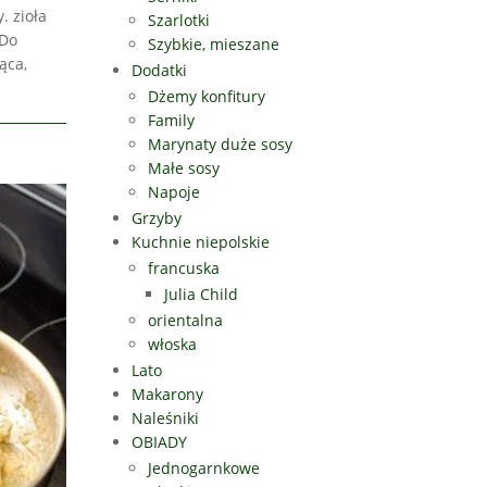
. zioła
Szarlotki
 Do
Szybkie, mieszane
ąca,
Dodatki
Dżemy konfitury
Family
Marynaty duże sosy
Małe sosy
Napoje
Grzyby
Kuchnie niepolskie
francuska
Julia Child
orientalna
włoska
Lato
Makarony
Naleśniki
OBIADY
Jednogarnkowe