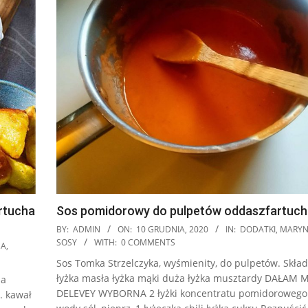
artucha
Sos pomidorowy do pulpetów oddaszfartuch
2020-
BY:
ADMIN
ON:
10 GRUDNIA, 2020
IN:
DODATKI
,
MARYN
12-
SOSY
WITH:
0 COMMENTS
NA
,
10
Sos Tomka Strzelczyka, wyśmienity, do pulpetów. Skład
łyżka masła łyżka mąki duża łyżka musztardy DAŁAM
na
DELEVEY WYBORNA 2 łyżki koncentratu pomidorowego
. kawał