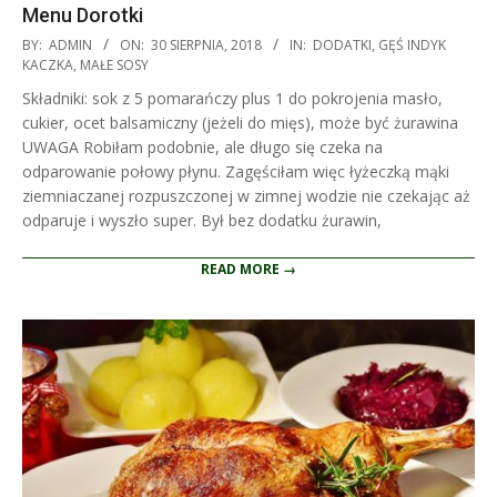
Menu Dorotki
2018-
BY:
ADMIN
ON:
30 SIERPNIA, 2018
IN:
DODATKI
,
GĘŚ INDYK
08-
KACZKA
,
MAŁE SOSY
30
Składniki: sok z 5 pomarańczy plus 1 do pokrojenia masło,
cukier, ocet balsamiczny (jeżeli do mięs), może być żurawina
UWAGA Robiłam podobnie, ale długo się czeka na
odparowanie połowy płynu. Zagęściłam więc łyżeczką mąki
ziemniaczanej rozpuszczonej w zimnej wodzie nie czekając aż
odparuje i wyszło super. Był bez dodatku żurawin,
READ MORE →