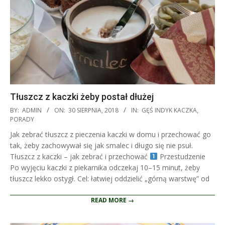
Tłuszcz z kaczki żeby postał dłużej
2018-
BY:
ADMIN
ON:
30 SIERPNIA, 2018
IN:
GĘŚ INDYK KACZKA
,
08-
PORADY
30
Jak zebrać tłuszcz z pieczenia kaczki w domu i przechować go
tak, żeby zachowywał się jak smalec i długo się nie psuł.
Tłuszcz z kaczki – jak zebrać i przechować
Przestudzenie
Po wyjęciu kaczki z piekarnika odczekaj 10–15 minut, żeby
tłuszcz lekko ostygł. Cel: łatwiej oddzielić „górną warstwę” od
READ MORE →