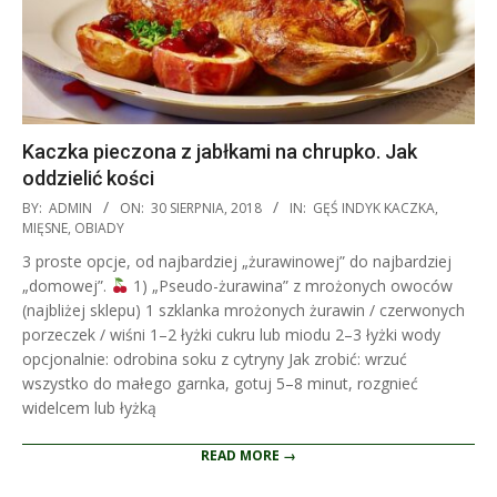
Kaczka pieczona z jabłkami na chrupko. Jak
oddzielić kości
2018-
BY:
ADMIN
ON:
30 SIERPNIA, 2018
IN:
GĘŚ INDYK KACZKA
,
08-
MIĘSNE
,
OBIADY
30
3 proste opcje, od najbardziej „żurawinowej” do najbardziej
„domowej”.
1) „Pseudo-żurawina” z mrożonych owoców
(najbliżej sklepu) 1 szklanka mrożonych żurawin / czerwonych
porzeczek / wiśni 1–2 łyżki cukru lub miodu 2–3 łyżki wody
opcjonalnie: odrobina soku z cytryny Jak zrobić: wrzuć
wszystko do małego garnka, gotuj 5–8 minut, rozgnieć
widelcem lub łyżką
READ MORE →