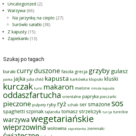
Uncategorized
(2)
Warzywa
(66)
Na jarzynkę na ciepło
(27)
Surówki sałatki
(38)
Z kapusty
(15)
Zapiekanki
(13)
Szukaj po tagach
grzyby
curry
duszone
gulasz
buraki
fasola
grecja
kapusta
jajka
kluski
julia child
karkówka
klopsiki
jabłka
kurczak
makaron
mielone
kurki
młoda kapusta
oddaszfartucha
papryka
orientalne
pieczarki
sos
pieczone
ryż
smażone
ser
ryby
pulpety
schab
spaghetti
szpinak
tomasz strzelczyk
tajlandia
tureckie
turcja
wegetariańskie
warzywa
wieprzowina
wołowina
ziemniaki
zapiekanka
świąteczne