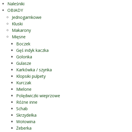
Naleśniki
OBIADY
Jednogarnkowe
Kluski
Makarony
Mięsne
Boczek
Gęś indyk kaczka
Golonka
Gulasze
Karkówka / szynka
Klopsiki pulpety
Kurczak
Mielone
Polędwiczki wieprzowe
Różne inne
Schab
Skrzydełka
Wołowina
Żeberka