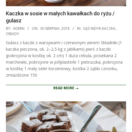
Kaczka w sosie w małych kawałkach do ryżu /
gulasz
2018-
BY:
ADMIN
ON:
30 SIERPNIA, 2018
IN:
GĘŚ INDYK KACZKA
,
08-
OBIADY
30
Gulasz z kaczki z warzywami i czerwonym winem Składniki (1
kaczka pieczona, ok. 2–2,5 kg z jabłkami) pierś z kaczki
(pokrojona w kostkę ok. 2 cm) 1 duża cebula, posiekana 2
marchewki, pokrojone w półplasterki 1 pietruszka, pokrojona
w kostkę 1 mały seler korzeniowy, kostka 2 ząbki czosnku,
zmiażdżone 150
READ MORE →