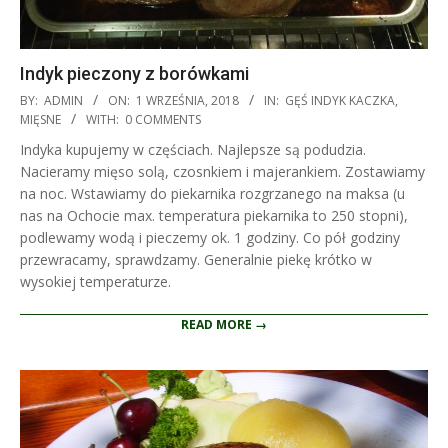
Indyk pieczony z borówkami
2018-
BY:
ADMIN
ON:
1 WRZEŚNIA, 2018
IN:
GĘŚ INDYK KACZKA
,
09-
MIĘSNE
WITH:
0 COMMENTS
01
Indyka kupujemy w częściach. Najlepsze są podudzia.
Nacieramy mięso solą, czosnkiem i majerankiem. Zostawiamy
na noc. Wstawiamy do piekarnika rozgrzanego na maksa (u
nas na Ochocie max. temperatura piekarnika to 250 stopni),
podlewamy wodą i pieczemy ok. 1 godziny. Co pół godziny
przewracamy, sprawdzamy. Generalnie piekę krótko w
wysokiej temperaturze.
READ MORE →