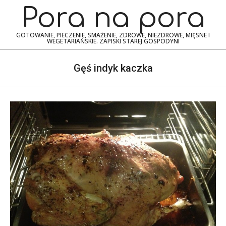
Skip
Navigation
Pora na pora
to
Menu
content
GOTOWANIE, PIECZENIE, SMAŻENIE, ZDROWE, NIEZDROWE, MIĘSNE I
WEGETARIAŃSKIE. ZAPISKI STAREJ GOSPODYNI
Gęś indyk kaczka