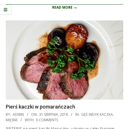
READ MORE →
Pierś kaczki w pomarańczach
2018-
BY:
ADMIN
ON:
31 SIERPNIA, 2018
IN:
GĘŚ INDYK KACZKA
,
08-
MIĘSNE
WITH:
0 COMMENTS
31
PRZEPIS na pierś kaczki klasyczny, uznany w całej Europie: