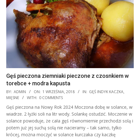
Gęś pieczona ziemniaki pieczone z czosnkiem w
torebce + modra kapusta
2018-
BY:
ADMIN
ON:
1 WRZEŚNIA, 2018
IN:
GĘŚ INDYK KACZKA
,
09-
MIĘSNE
WITH:
0 COMMENTS
01
Gęś pieczona na Nowy Rok 2024 Moczona dobę w solance, w
wiadrze. 2 łyżki soli na litr wody. Solankę ostudzić. Moczenie w
solance powoduje, że cała gęś równomiernie przechodzi solą i
potem już jej suchą solą nie nacieramy – tak samo, tylko
krócej, można moczyć w solance kurczaka czy kaczkę