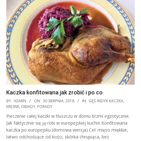
Kaczka konfitowana jak zrobić i po co
2018-
BY:
ADMIN
ON:
30 SIERPNIA, 2018
IN:
GĘŚ INDYK KACZKA
,
08-
MIĘSNE
,
OBIADY
,
PORADY
30
Pieczenie całej kaczki w tłuszczu w domu brzmi egzotycznie.
Jak faktycznie się ją robi w europejskiej kuchni Konfitowana
kaczka po europejsku (domowa wersja) Cel: mięso miękkie,
łatwo odchodzące od kości, skórka chrupiąca, bez