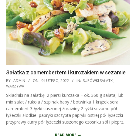
Sałatka z camembertem i kurczakiem w sezamie
2022-
BY:
ADMIN
ON:
9 LUTEGO, 2022
IN:
SURÓWKI SAŁATKI
,
02-
WARZYWA
09
Składniki na sałatkę: 2 piersi kurczaka – ok. 360 g sałata, lub
mix sałat / rukola / szpinak baby / botwinka 1 krążek sera
camembert 3 łyżki suszonej żurawiny 2 łyżki sezamu pół
łyżeczki słodkiej papryki szczypta papryki ostrej pół łyżeczki
przyprawy curry pół łyżeczki suszonego czosnku sól i pieprz,
READ MORE →