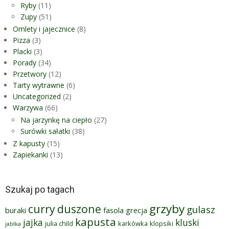
Ryby
(11)
Zupy
(51)
Omlety i jajecznice
(8)
Pizza
(3)
Placki
(3)
Porady
(34)
Przetwory
(12)
Tarty wytrawne
(6)
Uncategorized
(2)
Warzywa
(66)
Na jarzynkę na ciepło
(27)
Surówki sałatki
(38)
Z kapusty
(15)
Zapiekanki
(13)
Szukaj po tagach
grzyby
curry
duszone
gulasz
buraki
fasola
grecja
kapusta
jajka
kluski
julia child
karkówka
klopsiki
jabłka