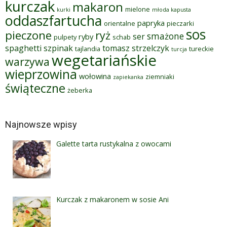
kurczak
makaron
mielone
kurki
młoda kapusta
oddaszfartucha
papryka
orientalne
pieczarki
sos
pieczone
ryż
smażone
ser
ryby
pulpety
schab
spaghetti
szpinak
tomasz strzelczyk
tajlandia
tureckie
turcja
wegetariańskie
warzywa
wieprzowina
wołowina
ziemniaki
zapiekanka
świąteczne
żeberka
Najnowsze wpisy
Galette tarta rustykalna z owocami
Kurczak z makaronem w sosie Ani