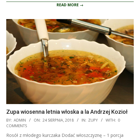
READ MORE →
Zupa wiosenna letnia włoska a la Andrzej Kozioł
2018-
BY:
ADMIN
ON:
24 SIERPNIA, 2018
IN:
ZUPY
WITH:
0
08-
COMMENTS
24
Rosół z młodego kurczaka Dodać włoszczyznę – 1 porcja