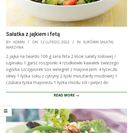
Sałatka z jajkiem i fetą
2022-
BY:
ADMIN
ON:
12 LUTEGO, 2022
IN:
SURÓWKI SAŁATKI
,
02-
WARZYWA
12
2 jajka na twardo 100 g sera feta 2 liście sałaty lodowej /
szpinaku 1 garść roszponki 4 rzodkiewki kawałek świeżego
ogórka szczypiorek Sos winegret z majonezem: 4 łyżeczki
oliwy 1 łyżka soku z cytryny 2 łyżki musztardy miodowej 1
czubata łyżka majonezu 1 łyżka miodu sól i pieprz do
READ MORE →