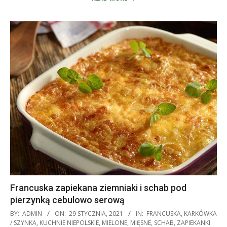
Francuska zapiekana ziemniaki i schab pod
pierzynką cebulowo serową
2021-
BY:
ADMIN
ON:
29 STYCZNIA, 2021
IN:
FRANCUSKA
,
KARKÓWKA
01-
/ SZYNKA
,
KUCHNIE NIEPOLSKIE
,
MIELONE
,
MIĘSNE
,
SCHAB
,
ZAPIEKANKI