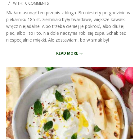
WITH:
0 COMMENTS
29
Miałam usunąć ten przepis z bloga. Bo niestety po godzinie w
piekarniku 185 st. ziemniaki były twardawe, większe kawałki
wręcz niejadalne. Albo trzeba cieniej je pokroić, albo dłużej
piec, albo i to i to. Na dole naczynia robi się zupa. Schab też
niespecjalnie miękki. Ale zostawiam, bo w smak był
READ MORE →