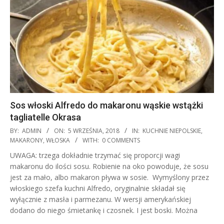
Sos włoski Alfredo do makaronu wąskie wstążki
tagliatelle Okrasa
2018-
BY:
ADMIN
ON:
5 WRZEŚNIA, 2018
IN:
KUCHNIE NIEPOLSKIE
,
09-
MAKARONY
,
WŁOSKA
WITH:
0 COMMENTS
05
UWAGA: trzega dokładnie trzymać się proporcji wagi
makaronu do ilości sosu. Robienie na oko powoduje, że sosu
jest za mało, albo makaron pływa w sosie. Wymyślony przez
włoskiego szefa kuchni Alfredo, oryginalnie składał się
wyłącznie z masła i parmezanu. W wersji amerykańskiej
dodano do niego śmietankę i czosnek. I jest boski. Można