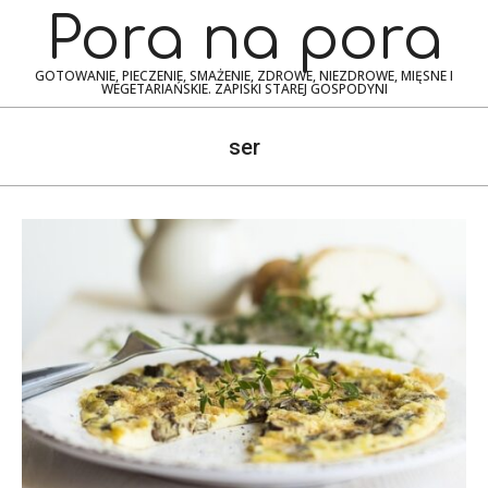
Skip
Navigation
Pora na pora
to
Menu
content
GOTOWANIE, PIECZENIE, SMAŻENIE, ZDROWE, NIEZDROWE, MIĘSNE I
WEGETARIAŃSKIE. ZAPISKI STAREJ GOSPODYNI
ser