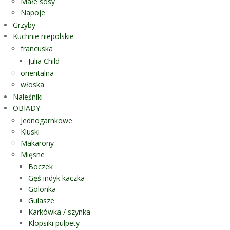
Małe sosy
Napoje
Grzyby
Kuchnie niepolskie
francuska
Julia Child
orientalna
włoska
Naleśniki
OBIADY
Jednogarnkowe
Kluski
Makarony
Mięsne
Boczek
Gęś indyk kaczka
Golonka
Gulasze
Karkówka / szynka
Klopsiki pulpety