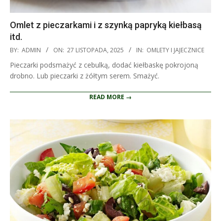
Omlet z pieczarkami i z szynką papryką kiełbasą
itd.
2025-
BY:
ADMIN
ON:
27 LISTOPADA, 2025
IN:
OMLETY I JAJECZNICE
11-
Pieczarki podsmażyć z cebulką, dodać kiełbaskę pokrojoną
27
drobno. Lub pieczarki z żółtym serem. Smażyć.
READ MORE →