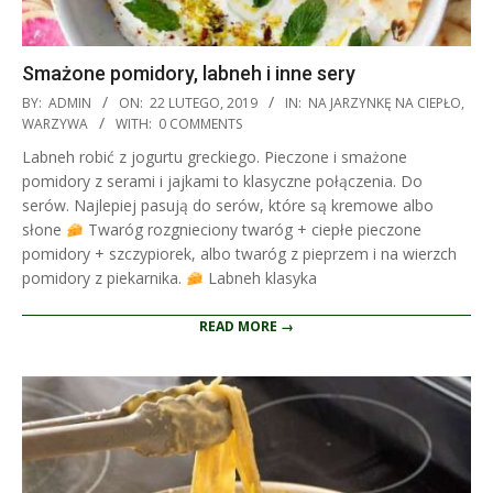
Smażone pomidory, labneh i inne sery
2019-
BY:
ADMIN
ON:
22 LUTEGO, 2019
IN:
NA JARZYNKĘ NA CIEPŁO
,
02-
WARZYWA
WITH:
0 COMMENTS
22
Labneh robić z jogurtu greckiego. Pieczone i smażone
pomidory z serami i jajkami to klasyczne połączenia. Do
serów. Najlepiej pasują do serów, które są kremowe albo
słone
Twaróg rozgnieciony twaróg + ciepłe pieczone
pomidory + szczypiorek, albo twaróg z pieprzem i na wierzch
pomidory z piekarnika.
Labneh klasyka
READ MORE →