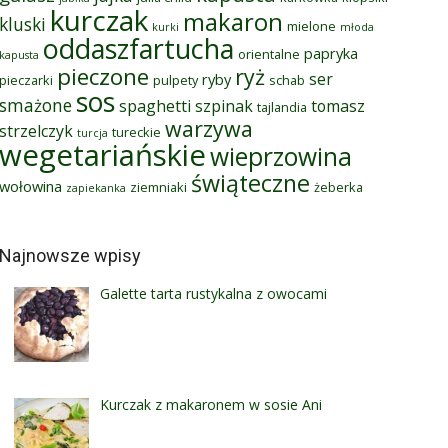
kurczak
makaron
kluski
mielone
kurki
młoda
oddaszfartucha
papryka
orientalne
kapusta
pieczone
ryż
ser
ryby
pieczarki
pulpety
schab
sos
smażone
spaghetti
szpinak
tomasz
tajlandia
warzywa
strzelczyk
tureckie
turcja
wegetariańskie
wieprzowina
świąteczne
wołowina
ziemniaki
żeberka
zapiekanka
Najnowsze wpisy
Galette tarta rustykalna z owocami
Kurczak z makaronem w sosie Ani