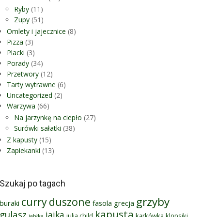
Ryby
(11)
Zupy
(51)
Omlety i jajecznice
(8)
Pizza
(3)
Placki
(3)
Porady
(34)
Przetwory
(12)
Tarty wytrawne
(6)
Uncategorized
(2)
Warzywa
(66)
Na jarzynkę na ciepło
(27)
Surówki sałatki
(38)
Z kapusty
(15)
Zapiekanki
(13)
Szukaj po tagach
grzyby
curry
duszone
buraki
fasola
grecja
kapusta
gulasz
jajka
julia child
karkówka
klopsiki
jabłka