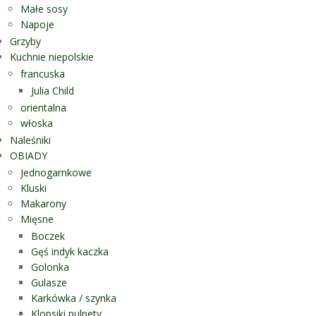
Małe sosy
Napoje
Grzyby
Kuchnie niepolskie
francuska
Julia Child
orientalna
włoska
Naleśniki
OBIADY
Jednogarnkowe
Kluski
Makarony
Mięsne
Boczek
Gęś indyk kaczka
Golonka
Gulasze
Karkówka / szynka
Klopsiki pulpety