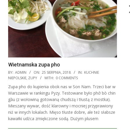
Wietnamska zupa pho
2018-
BY:
ADMIN
ON:
25 SIERPNIA, 2018
IN:
KUCHNIE
08-
NIEPOLSKIE
,
ZUPY
WITH:
0 COMMENTS
25
Zupa pho do kupienia obok nas w Son Nam. Trzeci bar w
Warszawie w rankingu Pyzy. Testowane było phở bò chin
gầu (z wołowiną gotowaną chudszą i tłustą z mostka).
Mieszany wywar, dość klarowny i mocniej przyprawiony
niż w innych lokalach. Mięso tłuste dobre, ale też słabsze
kawałki udźca zmiękczone sodą. Dużym plusem