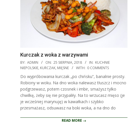
Kurczak z woka z warzywami
2018-
BY:
ADMIN
ON:
25 SIERPNIA, 2018
IN:
KUCHNIE
08-
NIEPOLSKIE
,
KURCZAK
,
MIĘSNE
WITH:
0 COMMENTS
25
Do wypróbowania kurczak „po chińsku”, banalnie prosty.
Robiony w woku. Na dno woka nalewasz tłuszcz i mocno
podgrzewasz, potem czosnek i imbir, smażysz tylko
chwilkę, żeby się nie przypaliły. Na to wrzucasz mięso (je
je wcześniej marynuję) w kawałkach i szybko
przesmażasz, odsuwasz na boki woka, a na dno do
READ MORE →