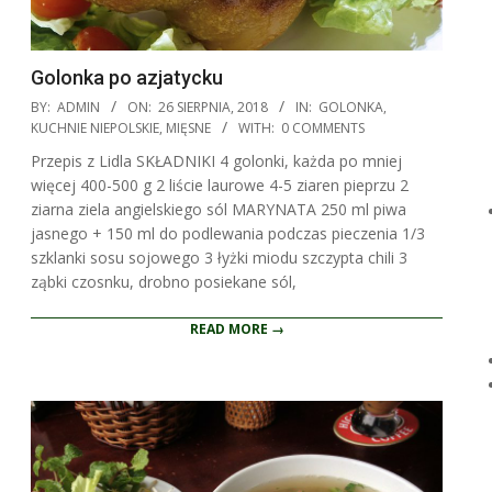
Golonka po azjatycku
2018-
BY:
ADMIN
ON:
26 SIERPNIA, 2018
IN:
GOLONKA
,
08-
KUCHNIE NIEPOLSKIE
,
MIĘSNE
WITH:
0 COMMENTS
26
Przepis z Lidla SKŁADNIKI 4 golonki, każda po mniej
więcej 400-500 g 2 liście laurowe 4-5 ziaren pieprzu 2
ziarna ziela angielskiego sól MARYNATA 250 ml piwa
jasnego + 150 ml do podlewania podczas pieczenia 1/3
szklanki sosu sojowego 3 łyżki miodu szczypta chili 3
ząbki czosnku, drobno posiekane sól,
READ MORE →