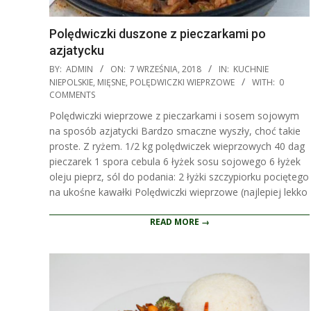
Polędwiczki duszone z pieczarkami po
azjatycku
2018-
BY:
ADMIN
ON:
7 WRZEŚNIA, 2018
IN:
KUCHNIE
09-
NIEPOLSKIE
,
MIĘSNE
,
POLĘDWICZKI WIEPRZOWE
WITH:
0
COMMENTS
07
Polędwiczki wieprzowe z pieczarkami i sosem sojowym
na sposób azjatycki Bardzo smaczne wyszły, choć takie
proste. Z ryżem. 1/2 kg polędwiczek wieprzowych 40 dag
pieczarek 1 spora cebula 6 łyżek sosu sojowego 6 łyżek
oleju pieprz, sól do podania: 2 łyżki szczypiorku pociętego
na ukośne kawałki Polędwiczki wieprzowe (najlepiej lekko
READ MORE →