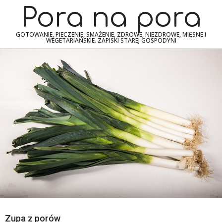
Skip
Navigation
Pora na pora
to
Menu
content
GOTOWANIE, PIECZENIE, SMAŻENIE, ZDROWE, NIEZDROWE, MIĘSNE I
WEGETARIAŃSKIE. ZAPISKI STAREJ GOSPODYNI
Zupa z porów