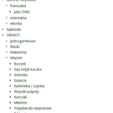
francuska
Julia Child
orientalna
włoska
Naleśniki
OBIADY
Jednogarnkowe
Kluski
Makarony
Mięsne
Boczek
Gęś indyk kaczka
Golonka
Gulasze
Karkówka / szynka
Klopsiki pulpety
Kurczak
Mielone
Polędwiczki wieprzowe