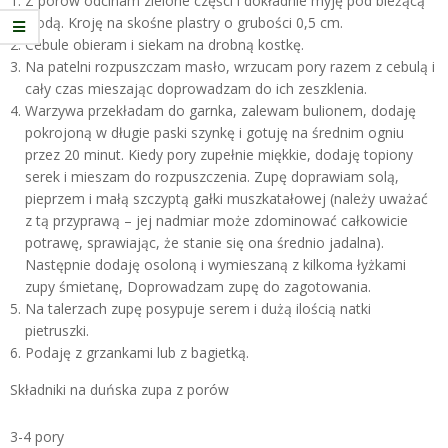
Z porów odcinam zielone części i dokładnie myję pod bieżącą
wodą. Kroję na skośne plastry o grubości 0,5 cm.
Cebule obieram i siekam na drobną kostkę.
Na patelni rozpuszczam masło, wrzucam pory razem z cebulą i
cały czas mieszając doprowadzam do ich zeszklenia.
Warzywa przekładam do garnka, zalewam bulionem, dodaję
pokrojoną w długie paski szynkę i gotuję na średnim ogniu
przez 20 minut. Kiedy pory zupełnie miękkie, dodaję topiony
serek i mieszam do rozpuszczenia. Zupę doprawiam solą,
pieprzem i małą szczyptą gałki muszkatałowej (należy uważać
z tą przyprawą – jej nadmiar może zdominować całkowicie
potrawę, sprawiając, że stanie się ona średnio jadalna).
Następnie dodaję osoloną i wymieszaną z kilkoma łyżkami
zupy śmietanę, Doprowadzam zupę do zagotowania.
Na talerzach zupę posypuje serem i dużą ilością natki
pietruszki.
Podaję z grzankami lub z bagietką.
Składniki na duńska zupa z porów
3-4 pory