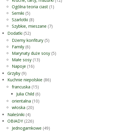
Kruche, tarty, mazurki
(12)
Ogólna teoria ciast
(1)
Serniki
(5)
Szarlotki
(8)
Szybkie, mieszane
(7)
Dodatki
(52)
Dżemy konfitury
(5)
Family
(6)
Marynaty duże sosy
(5)
Małe sosy
(13)
Napoje
(16)
Grzyby
(9)
Kuchnie niepolskie
(86)
francuska
(15)
Julia Child
(6)
orientalna
(10)
włoska
(20)
Naleśniki
(4)
OBIADY
(226)
Jednogarnkowe
(49)