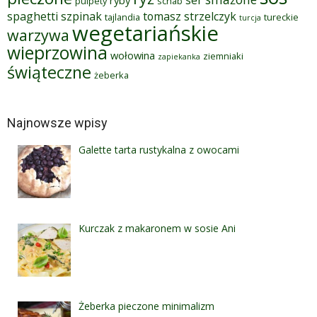
pulpety
schab
spaghetti
szpinak
tomasz strzelczyk
tajlandia
tureckie
turcja
wegetariańskie
warzywa
wieprzowina
wołowina
ziemniaki
zapiekanka
świąteczne
żeberka
Najnowsze wpisy
Galette tarta rustykalna z owocami
Kurczak z makaronem w sosie Ani
Żeberka pieczone minimalizm