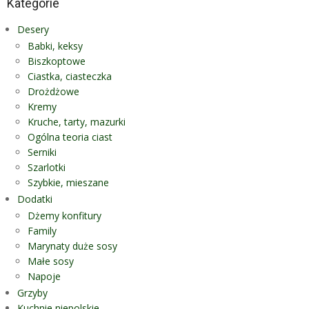
Kategorie
Desery
Babki, keksy
Biszkoptowe
Ciastka, ciasteczka
Drożdżowe
Kremy
Kruche, tarty, mazurki
Ogólna teoria ciast
Serniki
Szarlotki
Szybkie, mieszane
Dodatki
Dżemy konfitury
Family
Marynaty duże sosy
Małe sosy
Napoje
Grzyby
Kuchnie niepolskie