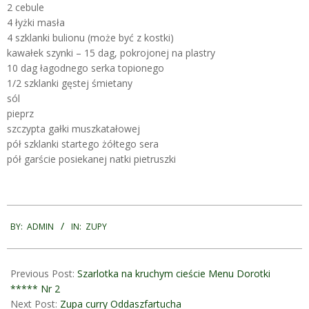
2 cebule
4 łyżki masła
4 szklanki bulionu (może być z kostki)
kawałek szynki – 15 dag, pokrojonej na plastry
10 dag łagodnego serka topionego
1/2 szklanki gęstej śmietany
sól
pieprz
szczypta gałki muszkatałowej
pół szklanki startego żółtego sera
pół garście posiekanej natki pietruszki
2024-
05-
BY:
ADMIN
IN:
ZUPY
13
Previous Post:
Szarlotka na kruchym cieście Menu Dorotki
***** Nr 2
Next Post:
Zupa curry Oddaszfartucha