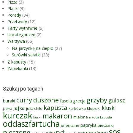
Pizza
(3)
Placki
(3)
Porady
(34)
Przetwory
(12)
Tarty wytrawne
(6)
Uncategorized
(2)
Warzywa
(66)
Na jarzynkę na ciepło
(27)
Surówki sałatki
(38)
Z kapusty
(15)
Zapiekanki
(13)
Szukaj po tagach
grzyby
curry
duszone
gulasz
buraki
fasola
grecja
kapusta
jajka
kluski
julia child
karkówka
klopsiki
jabłka
kurczak
makaron
mielone
kurki
młoda kapusta
oddaszfartucha
papryka
orientalne
pieczarki
sos
pieczone
ryż
smażone
ser
ryby