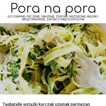
Skip
Navigation
Pora na pora
to
Menu
content
GOTOWANIE, PIECZENIE, SMAŻENIE, ZDROWE, NIEZDROWE, MIĘSNE I
WEGETARIAŃSKIE. ZAPISKI STAREJ GOSPODYNI
Tagliatelle wstążki kurczak szpinak parmezan