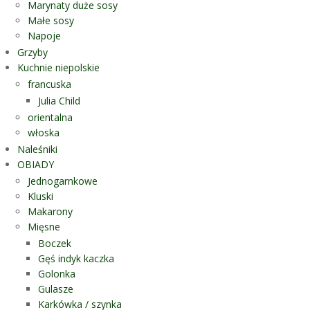
Marynaty duże sosy
Małe sosy
Napoje
Grzyby
Kuchnie niepolskie
francuska
Julia Child
orientalna
włoska
Naleśniki
OBIADY
Jednogarnkowe
Kluski
Makarony
Mięsne
Boczek
Gęś indyk kaczka
Golonka
Gulasze
Karkówka / szynka