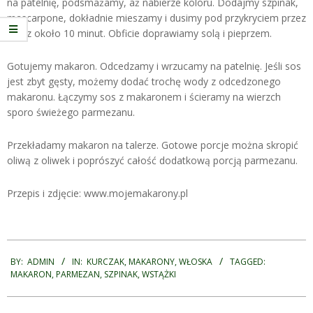
na patelnię, podsmażamy, aż nabierze koloru. Dodajmy szpinak,
mascarpone, dokładnie mieszamy i dusimy pod przykryciem przez
przez około 10 minut. Obficie doprawiamy solą i pieprzem.
Gotujemy makaron. Odcedzamy i wrzucamy na patelnię. Jeśli sos
jest zbyt gęsty, możemy dodać trochę wody z odcedzonego
makaronu. Łączymy sos z makaronem i ścieramy na wierzch
sporo świeżego parmezanu.
Przekładamy makaron na talerze. Gotowe porcje można skropić
oliwą z oliwek i poprószyć całość dodatkową porcją parmezanu.
Przepis i zdjęcie: www.mojemakarony.pl
2018-
09-
BY:
ADMIN
IN:
KURCZAK
,
MAKARONY
,
WŁOSKA
TAGGED:
MAKARON
,
PARMEZAN
,
SZPINAK
,
WSTĄŻKI
04