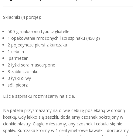
Składniki (4 porcje):
500 g makaronu typu tagliatelle
1 opakowanie mrożonych liści szpinaku (450 g)
2 pojedyncze piersi z kurczaka
1 cebula
parmezan
2 łyżki sera mascarpone
3 ząbki czosnku
3 łyżki oliwy
sól, pieprz
Liście szpinaku rozmrażamy na sicie.
Na patelni przysmażamy na oliwie cebulę posiekaną w drobną
kostkę. Gdy lekko się zeszkli, dodajemy czosnek pokrojony w
cienkie plastry. Ciągle mieszamy, aby czosnek i cebula się nie
spaliły. Kurczaka kroimy w 1 centymetrowe kawałki i dorzucamy