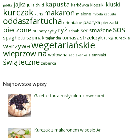
kapusta
jajka
kluski
julia child
karkówka
klopsiki
jabłka
kurczak
makaron
mielone
kurki
młoda kapusta
oddaszfartucha
papryka
orientalne
pieczarki
sos
pieczone
ryż
smażone
ser
ryby
pulpety
schab
spaghetti
szpinak
tomasz strzelczyk
tajlandia
tureckie
turcja
wegetariańskie
warzywa
wieprzowina
wołowina
ziemniaki
zapiekanka
świąteczne
żeberka
Najnowsze wpisy
Galette tarta rustykalna z owocami
Kurczak z makaronem w sosie Ani