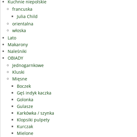
Kuchnie niepolskie
francuska
Julia Child
orientalna
włoska
Lato
Makarony
Naleśniki
OBIADY
Jednogarnkowe
Kluski
Mięsne
Boczek
Gęś indyk kaczka
Golonka
Gulasze
Karkówka / szynka
Klopsiki pulpety
Kurczak
Mielone