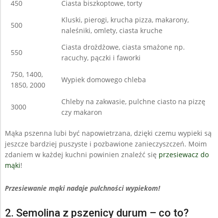
450
Ciasta biszkoptowe, torty
Kluski, pierogi, krucha pizza, makarony,
500
naleśniki, omlety, ciasta kruche
Ciasta drożdżowe, ciasta smażone np.
550
racuchy, pączki i faworki
750, 1400,
Wypiek domowego chleba
1850, 2000
Chleby na zakwasie, pulchne ciasto na pizzę
3000
czy makaron
Mąka pszenna lubi być napowietrzana, dzięki czemu wypieki są
jeszcze bardziej puszyste i pozbawione zanieczyszczeń. Moim
zdaniem w każdej kuchni powinien znaleźć się
przesiewacz do
mąki
!
Przesiewanie mąki nadaje pulchności wypiekom!
2. Semolina z pszenicy durum – co to?