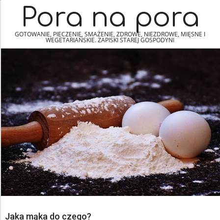
Skip
Navigation
Pora na pora
to
Menu
content
GOTOWANIE, PIECZENIE, SMAŻENIE, ZDROWE, NIEZDROWE, MIĘSNE I
WEGETARIAŃSKIE. ZAPISKI STAREJ GOSPODYNI
Jaka mąka do czego?