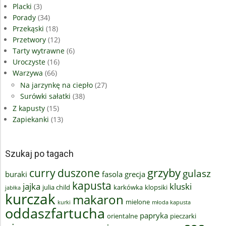
Placki
(3)
Porady
(34)
Przekąski
(18)
Przetwory
(12)
Tarty wytrawne
(6)
Uroczyste
(16)
Warzywa
(66)
Na jarzynkę na ciepło
(27)
Surówki sałatki
(38)
Z kapusty
(15)
Zapiekanki
(13)
Szukaj po tagach
grzyby
curry
duszone
gulasz
buraki
fasola
grecja
kapusta
jajka
kluski
julia child
karkówka
klopsiki
jabłka
kurczak
makaron
mielone
kurki
młoda kapusta
oddaszfartucha
papryka
orientalne
pieczarki