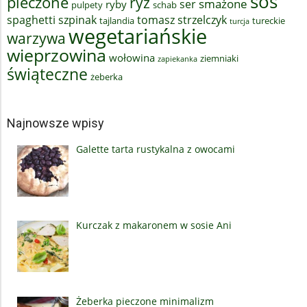
sos
pieczone
ryż
smażone
ser
ryby
pulpety
schab
spaghetti
szpinak
tomasz strzelczyk
tajlandia
tureckie
turcja
wegetariańskie
warzywa
wieprzowina
wołowina
ziemniaki
zapiekanka
świąteczne
żeberka
Najnowsze wpisy
Galette tarta rustykalna z owocami
Kurczak z makaronem w sosie Ani
Żeberka pieczone minimalizm