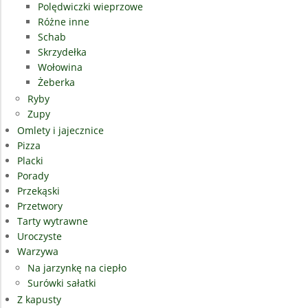
Polędwiczki wieprzowe
Różne inne
Schab
Skrzydełka
Wołowina
Żeberka
Ryby
Zupy
Omlety i jajecznice
Pizza
Placki
Porady
Przekąski
Przetwory
Tarty wytrawne
Uroczyste
Warzywa
Na jarzynkę na ciepło
Surówki sałatki
Z kapusty