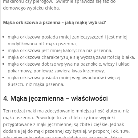
makaronu czy pierogów. Świetnie sprawdza się też do
domowego wypieku chleba.
Mąka orkiszowa a pszenna – jaką mąkę wybrać?
mąka orkiszowa posiada mniej zanieczyszczeń i jest mniej
modyfikowana niż mąka pszenna,
mąka orkiszowa jest mniej kaloryczna niż pszenna,
mąka orkiszowa charakteryzuje się wyższą zawartością białka,
mąka orkiszowa dobrze wpływa na paznokcie, włosy i układ
pokarmowy, ponieważ zawiera kwas krzemowy,
mąka orkiszowa posiada mniej węglowodanów i więcej
tłuszczu niż mąka pszenna.
4. Mąka jęczmienna – właściwości
Ten rodzaj mąki ma zdecydowanie mniejszą ilość glutenu niż
mąka pszenna. Powoduje to, że chleb czy inne wypieki
przygotowane z mąki jęczmiennej są zbite i ciężkie. Jednak
dodanie jej do mąki pszennej czy żytniej, w proporcji ok. 10%,
zdecydowanie wzbogaca smak chleba na zakwasie. Mąka