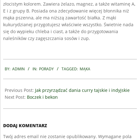
złocistym kolorem. Zawiera żelazo, magnez, a także witaminę A,
E i z grupy B. Posiada ona zdecydowanie więcej błonnika niż
mąka pszenna, ale ma niższą zawartość białka. Z mąki
kukurydzianej przygotujesz właściwie wszystko. Świetnie nada
się do wypieku chleba i ciast, a także do przygotowania
naleśników czy zagęszczania sosów i zup.
2019-
11-
BY:
ADMIN
IN:
PORADY
TAGGED:
MĄKA
07
Previous Post:
Jak przyrządzać dania curry tajskie i indyjskie
Next Post:
Boczek i bekon
DODAJ KOMENTARZ
Twój adres email nie zostanie opublikowany.
Wymagane pola