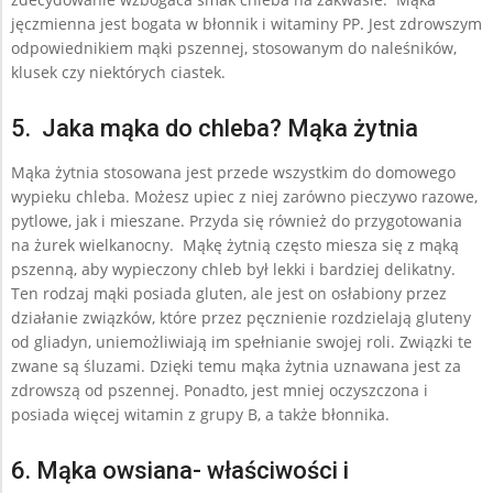
jęczmienna jest bogata w błonnik i witaminy PP. Jest zdrowszym
odpowiednikiem mąki pszennej, stosowanym do naleśników,
klusek czy niektórych ciastek.
5. Jaka mąka do chleba? Mąka żytnia
Mąka żytnia stosowana jest przede wszystkim do domowego
wypieku chleba. Możesz upiec z niej zarówno pieczywo razowe,
pytlowe, jak i mieszane. Przyda się również do przygotowania
na żurek wielkanocny. Mąkę żytnią często miesza się z mąką
pszenną, aby wypieczony chleb był lekki i bardziej delikatny.
Ten rodzaj mąki posiada gluten, ale jest on osłabiony przez
działanie związków, które przez pęcznienie rozdzielają gluteny
od gliadyn, uniemożliwiają im spełnianie swojej roli. Związki te
zwane są śluzami. Dzięki temu mąka żytnia uznawana jest za
zdrowszą od pszennej. Ponadto, jest mniej oczyszczona i
posiada więcej witamin z grupy B, a także błonnika.
6. Mąka owsiana- właściwości i