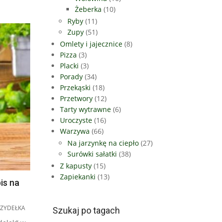
Żeberka
(10)
Ryby
(11)
Zupy
(51)
Omlety i jajecznice
(8)
Pizza
(3)
Placki
(3)
Porady
(34)
Przekąski
(18)
Przetwory
(12)
Tarty wytrawne
(6)
Uroczyste
(16)
Warzywa
(66)
Na jarzynkę na ciepło
(27)
Surówki sałatki
(38)
Z kapusty
(15)
Zapiekanki
(13)
is na
RZYDEŁKA
Szukaj po tagach