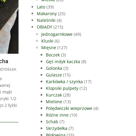
Lato
(39)
Makarony
(25)
Naleśniki
(4)
OBIADY
(215)
Jednogarnkowe
(49)
Kluski
(6)
Mięsne
(127)
Boczek
(3)
ucha
Gęś indyk kaczka
(8)
Golonka
(3)
RZYDEŁKA
Gulasze
(15)
a
Karkówka / szynka
(17)
wanej
Klopsiki pulpety
(12)
i mąki
Kurczak
(28)
pryki 1/2
Mielone
(13)
o 2 łyżki
Polędwiczki wieprzowe
(4)
Różne inne
(10)
Schab
(7)
Skrzydełka
(7)
Wołowina
(16)