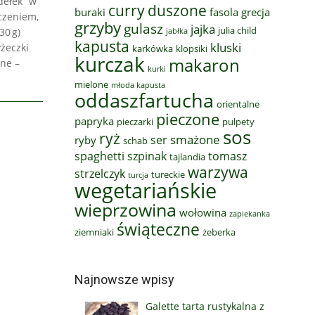
dełek” w
curry
duszone
buraki
fasola
grecja
czeniem,
grzyby
gulasz
jajka
julia child
30 g)
jabłka
kapusta
kluski
yżeczki
karkówka
klopsiki
kurczak
makaron
nne –
kurki
mielone
młoda kapusta
oddaszfartucha
orientalne
pieczone
papryka
pieczarki
pulpety
sos
ryż
smażone
ser
ryby
schab
spaghetti
szpinak
tomasz
tajlandia
warzywa
strzelczyk
tureckie
turcja
wegetariańskie
wieprzowina
wołowina
zapiekanka
świąteczne
ziemniaki
żeberka
Najnowsze wpisy
Galette tarta rustykalna z