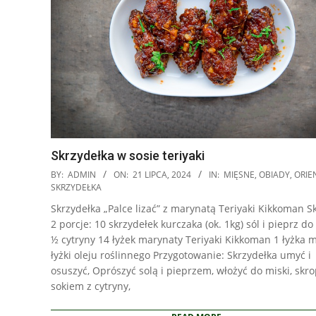
Skrzydełka w sosie teriyaki
2024-
BY:
ADMIN
ON:
21 LIPCA, 2024
IN:
MIĘSNE
,
OBIADY
,
ORIE
07-
SKRZYDEŁKA
21
Skrzydełka „Palce lizać” z marynatą Teriyaki Kikkoman Sk
2 porcje: 10 skrzydełek kurczaka (ok. 1kg) sól i pieprz d
½ cytryny 14 łyżek marynaty Teriyaki Kikkoman 1 łyżka 
łyżki oleju roślinnego Przygotowanie: Skrzydełka umyć i
osuszyć, Oprószyć solą i pieprzem, włożyć do miski, skro
sokiem z cytryny,