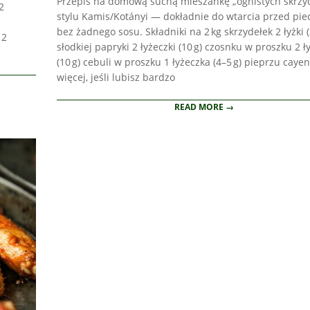
Przepis na domową suchą mieszankę „ognistych skrzy
2
03
stylu Kamis/Kotányi — dokładnie do wtarcia przed pie
bez żadnego sosu. Składniki na 2 kg skrzydełek 2 łyżki (
 2
słodkiej papryki 2 łyżeczki (10 g) czosnku w proszku 2 ł
(10 g) cebuli w proszku 1 łyżeczka (4–5 g) pieprzu caye
więcej, jeśli lubisz bardzo
READ MORE →