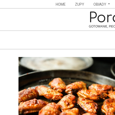
Skip
Navigation
HOME
ZUPY
OBIADY
to
Menu
Por
content
GOTOWANIE, PIEC