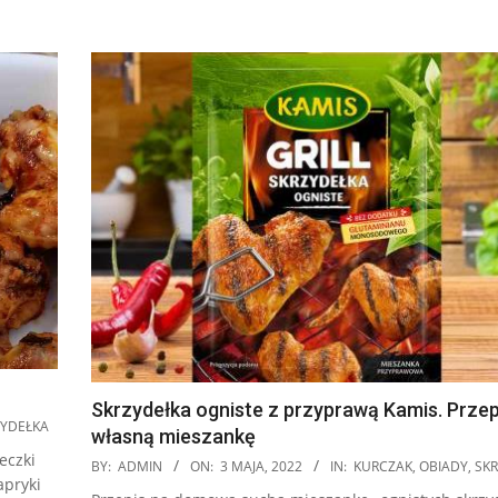
Skrzydełka ogniste z przyprawą Kamis. Przep
ZYDEŁKA
własną mieszankę
eczki
2022-
BY:
ADMIN
ON:
3 MAJA, 2022
IN:
KURCZAK
,
OBIADY
,
SK
apryki
05-