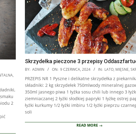
Skrzydełka pieczone 3 przepisy Oddaszfart
2024-
BY:
ADMIN
ON:
9 CZERWCA, 2024
IN:
LATO
,
MIĘSNE
,
SK
06-
NTALNA
,
PRZEPIS NR 1 Pyszne i delikatne skrzydełka z piekarnik
09
składniki: 2 kg skrzydełek 750mlwody mineralnej gazo
ładniki,
350ml jasnego piwa 1 łyżka sosu chili lub innego 3 łyżk
o smaku
ziemniaczanej 2 łyżki słodkiej papryki 1 łyżkę ostrej pa
miodu 2
łyżki kurkumy 1/2 łyżki imbiru 1/2 łyżki pieprzu czarneg
soli
pić
READ MORE →