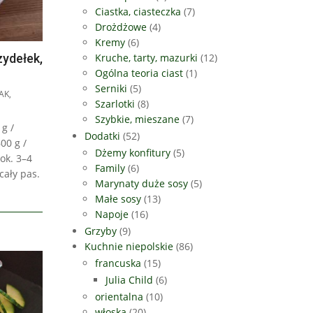
Ciastka, ciasteczka
(7)
Drożdżowe
(4)
Kremy
(6)
ydełek,
Kruche, tarty, mazurki
(12)
Ogólna teoria ciast
(1)
Serniki
(5)
AK
,
Szarlotki
(8)
Szybkie, mieszane
(7)
g /
Dodatki
(52)
00 g /
Dżemy konfitury
(5)
ok. 3–4
Family
(6)
cały pas.
Marynaty duże sosy
(5)
Małe sosy
(13)
Napoje
(16)
Grzyby
(9)
Kuchnie niepolskie
(86)
francuska
(15)
Julia Child
(6)
orientalna
(10)
włoska
(20)