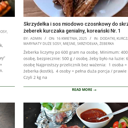
Skrzydełka i sos miodowo czosnkowy do skrz
żeberek kurczaka genialny, koreański Nr. 1
SOSY
,
2025-
BY:
ADMIN
ON:
16 KWIETNIA, 2025
IN:
DODATKI
,
KURCZ
04-
MARYNATY DUŻE SOSY
,
MIĘSNE
,
SKRZYDEŁKA
,
ŻEBERKA
k,
16
Żeberka liczymy po 600 gram na osobę. Minimum: 400 
wy”
osobę, bezpiecznie: 500 g / osobę, żeby było na luzie: 6
 →
osobę Najprostszy przelicznik bez ważenia: 1 osoba = 
m.
żeberka (kostki), 4 osoby = pełna duża porcja / prawie 
Czyli 2 kg na
READ MORE →