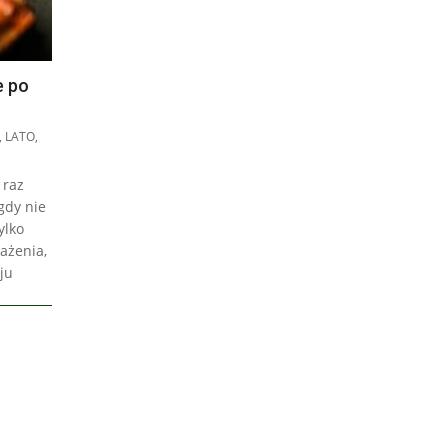
e po
,
LATO
,
 raz
gdy nie
ylko
ażenia,
ju