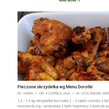
READ MORE →
Pieczone skrzydełka wg Menu Dorotki
2024-
BY:
ADMIN
ON:
9 CZERWCA, 2024
IN:
LATO
,
MIĘSNE
,
SKR
06-
1,3 – 1,5 kg skrzydełek kurczaka 2 – 3 ząbki czosnku 3 łyż
09
musztardy (np. sarepskiej) 2 łyżki majonezu 3 łyżeczki p