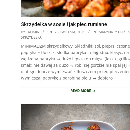
Skrzydełka w sosie i jak piec rumiane
2025-
BY:
ADMIN
ON:
26 KWIETNIA, 2025
IN:
MARYNATY DUŻE 
04-
SKRZYDEŁKA
26
MINIMALIZM skrzydełkowy. Składniki: sól, pieprz, czosne
papryka + tłuszcz. słodka papryka → łagodna, klasyczna
wędzona papryka → dużo lepsza do mięsa (lekko „grillo
smak) nie dawaj za dużo → robi się gorzkie nie spal jej
dlatego dobrze wymieszać z tłuszczem przed pieczenie
Wymieszaj paprykę z odrobiną oleju → dopiero
READ MORE →