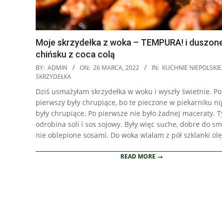
Moje skrzydełka z woka – TEMPURA! i duszon
chińsku z coca colą
2022-
BY:
ADMIN
ON:
26 MARCA, 2022
IN:
KUCHNIE NIEPOLSKIE
03-
SKRZYDEŁKA
26
Dziś usmażyłam skrzydełka w woku i wyszły świetnie. Po
pierwszy były chrupiące, bo te pieczone w piekarniku ni
były chrupiące. Po pierwsze nie było żadnej maceraty. T
odrobina soli i sos sojowy. Były więc suche, dobre do sm
nie oblepione sosami. Do woka wlałam z pół szklanki ole
READ MORE →