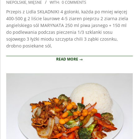
08-
NIEPOLSKIE
,
MIĘSNE
WITH:
0 COMMENTS
26
Przepis z Lidla SKŁADNIKI 4 golonki, każda po mniej więcej
400-500 g 2 liście laurowe 4-5 ziaren pieprzu 2 ziarna ziela
angielskiego sól MARYNATA 250 ml piwa jasnego + 150 ml
do podlewania podczas pieczenia 1/3 szklanki sosu
sojowego 3 łyżki miodu szczypta chili 3 ząbki czosnku,
drobno posiekane sól,
READ MORE →