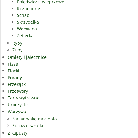
Polędwiczki wieprzowe
Różne inne
Schab
Skrzydełka
Wołowina
Żeberka
Ryby
Zupy
Omlety i jajecznice
Pizza
Placki
Porady
Przekąski
Przetwory
Tarty wytrawne
Uroczyste
Warzywa
Na jarzynkę na ciepło
Surówki sałatki
Z kapusty