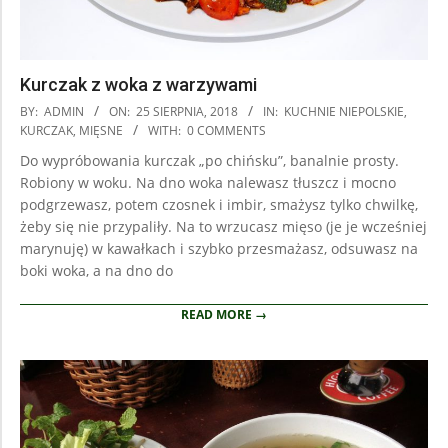
Kurczak z woka z warzywami
2018-
BY:
ADMIN
ON:
25 SIERPNIA, 2018
IN:
KUCHNIE NIEPOLSKIE
,
08-
KURCZAK
,
MIĘSNE
WITH:
0 COMMENTS
25
Do wypróbowania kurczak „po chińsku”, banalnie prosty.
Robiony w woku. Na dno woka nalewasz tłuszcz i mocno
podgrzewasz, potem czosnek i imbir, smażysz tylko chwilkę,
żeby się nie przypaliły. Na to wrzucasz mięso (je je wcześniej
marynuję) w kawałkach i szybko przesmażasz, odsuwasz na
boki woka, a na dno do
READ MORE →