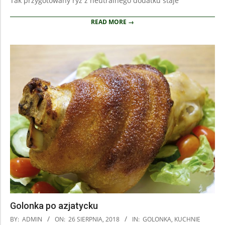
Tak przygotowany ryż z neutralnego dodatku staje
READ MORE →
Golonka po azjatycku
2018-
BY:
ADMIN
ON:
26 SIERPNIA, 2018
IN:
GOLONKA
,
KUCHNIE