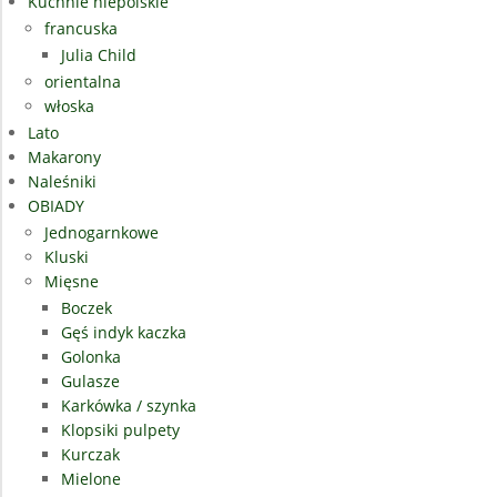
Kuchnie niepolskie
francuska
Julia Child
orientalna
włoska
Lato
Makarony
Naleśniki
OBIADY
Jednogarnkowe
Kluski
Mięsne
Boczek
Gęś indyk kaczka
Golonka
Gulasze
Karkówka / szynka
Klopsiki pulpety
Kurczak
Mielone