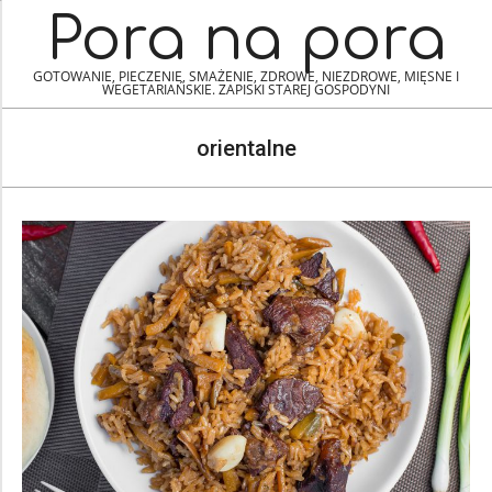
Skip
Navigation
Pora na pora
to
Menu
content
GOTOWANIE, PIECZENIE, SMAŻENIE, ZDROWE, NIEZDROWE, MIĘSNE I
WEGETARIAŃSKIE. ZAPISKI STAREJ GOSPODYNI
orientalne