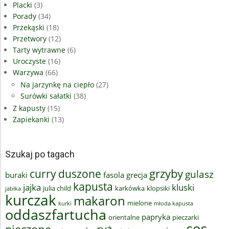
Placki
(3)
Porady
(34)
Przekąski
(18)
Przetwory
(12)
Tarty wytrawne
(6)
Uroczyste
(16)
Warzywa
(66)
Na jarzynkę na ciepło
(27)
Surówki sałatki
(38)
Z kapusty
(15)
Zapiekanki
(13)
Szukaj po tagach
grzyby
curry
duszone
gulasz
buraki
fasola
grecja
kapusta
jajka
kluski
julia child
karkówka
klopsiki
jabłka
kurczak
makaron
mielone
kurki
młoda kapusta
oddaszfartucha
papryka
orientalne
pieczarki
sos