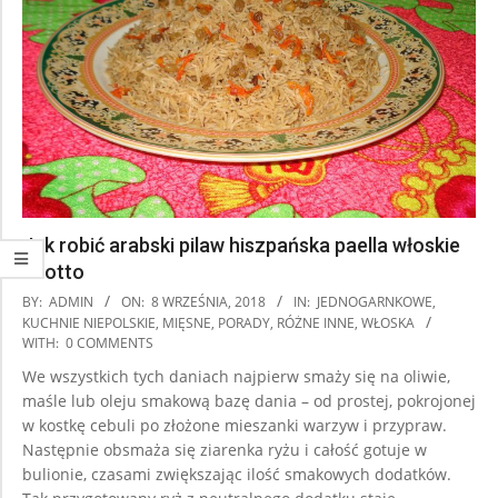
Jak robić arabski pilaw hiszpańska paella włoskie
risotto
2018-
BY:
ADMIN
ON:
8 WRZEŚNIA, 2018
IN:
JEDNOGARNKOWE
,
09-
KUCHNIE NIEPOLSKIE
,
MIĘSNE
,
PORADY
,
RÓŻNE INNE
,
WŁOSKA
WITH:
0 COMMENTS
08
We wszystkich tych daniach najpierw smaży się na oliwie,
maśle lub oleju smakową bazę dania – od prostej, pokrojonej
w kostkę cebuli po złożone mieszanki warzyw i przypraw.
Następnie obsmaża się ziarenka ryżu i całość gotuje w
bulionie, czasami zwiększając ilość smakowych dodatków.