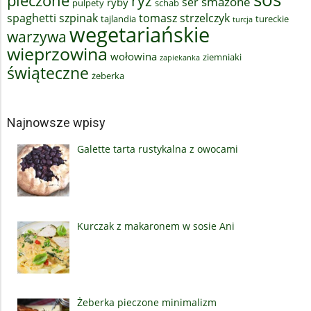
pieczone
ryż
smażone
ser
ryby
pulpety
schab
spaghetti
szpinak
tomasz strzelczyk
tajlandia
tureckie
turcja
wegetariańskie
warzywa
wieprzowina
wołowina
ziemniaki
zapiekanka
świąteczne
żeberka
Najnowsze wpisy
Galette tarta rustykalna z owocami
Kurczak z makaronem w sosie Ani
Żeberka pieczone minimalizm