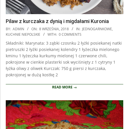
Pilaw z kurczaka z dynią i migdałami Kuronia
2018-
BY:
ADMIN
ON:
8 WRZEŚNIA, 2018
IN:
JEDNOGARNKOWE
,
09-
KUCHNIE NIEPOLSKIE
WITH:
0 COMMENTS
08
Składniki: Marynata: 3 ząbki czosnku 2 łyżki posiekanej natki
pietruszki 2 łyżki posiekanej kolendry 1 łyżeczka mielonego
kminu 1 łyżeczka kurkumy mielonej 1 czerwone chili,
pokrojone w cienkie plasterki sok wyciśnięty z 1 cytryny 1
łyżka oliwy z oliwek Kurczak: 750 g piersi z kurczaka,
pokrojonej w dużą kostkę 2
READ MORE →