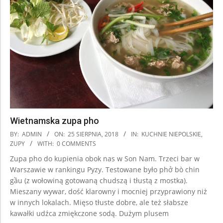
Wietnamska zupa pho
2018-
BY:
ADMIN
ON:
25 SIERPNIA, 2018
IN:
KUCHNIE NIEPOLSKIE
,
08-
ZUPY
WITH:
0 COMMENTS
25
Zupa pho do kupienia obok nas w Son Nam. Trzeci bar w
Warszawie w rankingu Pyzy. Testowane było phở bò chin
gầu (z wołowiną gotowaną chudszą i tłustą z mostka).
Mieszany wywar, dość klarowny i mocniej przyprawiony niż
w innych lokalach. Mięso tłuste dobre, ale też słabsze
kawałki udźca zmiękczone sodą. Dużym plusem