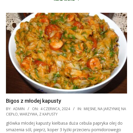
Bigos z młodej kapusty
2024-
BY:
ADMIN
ON:
4 CZERWCA, 2024
IN:
MIĘSNE
,
NA JARZYNKĘ NA
06-
CIEPŁO
,
WARZYWA
,
Z KAPUSTY
04
główka młodej kapusty kiełbasa duża cebula papryka olej do
smażenia sól, pieprz, koper 3 łyżki przecieru pomidorowego