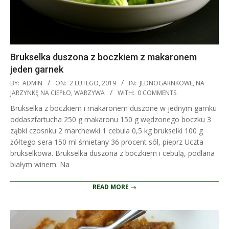
Brukselka duszona z boczkiem z makaronem
jeden garnek
2019-
BY:
ADMIN
ON:
2 LUTEGO, 2019
IN:
JEDNOGARNKOWE
,
NA
02-
JARZYNKĘ NA CIEPŁO
,
WARZYWA
WITH:
0 COMMENTS
02
Brukselka z boczkiem i makaronem duszone w jednym garnku
oddaszfartucha 250 g makaronu 150 g wędzonego boczku 3
ząbki czosnku 2 marchewki 1 cebula 0,5 kg brukselki 100 g
żółtego sera 150 ml śmietany 36 procent sól, pieprz Uczta
brukselkowa. Brukselka duszona z boczkiem i cebulą, podlana
białym winem. Na
READ MORE →