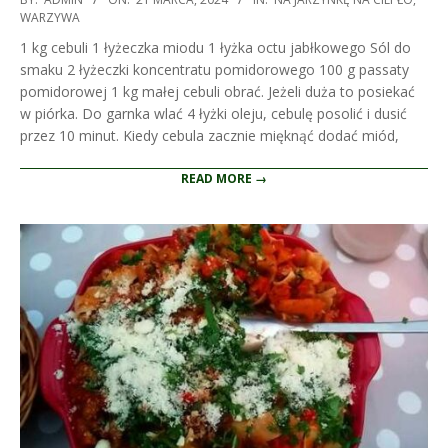
03-
WARZYWA
21
1 kg cebuli 1 łyżeczka miodu 1 łyżka octu jabłkowego Sól do
smaku 2 łyżeczki koncentratu pomidorowego 100 g passaty
pomidorowej 1 kg małej cebuli obrać. Jeżeli duża to posiekać
w piórka. Do garnka wlać 4 łyżki oleju, cebulę posolić i dusić
przez 10 minut. Kiedy cebula zacznie mięknąć dodać miód,
READ MORE →