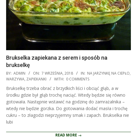
Brukselka zapiekana z serem i sposób na
brukselkę
2018-
BY:
ADMIN
ON:
7 WRZEŚNIA, 2018
IN:
NA JARZYNKĘ NA CIEPŁO
,
09-
WARZYWA
,
ZAPIEKANKI
WITH:
0 COMMENTS
07
Brukselkę trzeba obrać z brzydkich liści i obciąć głąb, a w
środku gdzie był głąb trochę naciąć. Wtedy będzie się równo
gotowała. Następnie wstawić na godzinę do zamrażalnika –
wtedy nie będzie gorzka. Do gotowania dodać masła i trochę
cukru – to złagodzi nieprzyjemny smak i zapach. Brukselka nie
lubi
READ MORE →