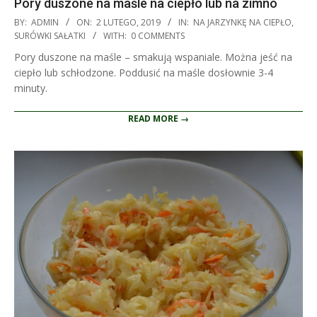
Pory duszone na maśle na ciepło lub na zimno
2019-
BY:
ADMIN
ON:
2 LUTEGO, 2019
IN:
NA JARZYNKĘ NA CIEPŁO
,
02-
SURÓWKI SAŁATKI
WITH:
0 COMMENTS
02
Pory duszone na maśle – smakują wspaniale. Można jeść na
ciepło lub schłodzone. Poddusić na maśle dosłownie 3-4
minuty.
READ MORE →