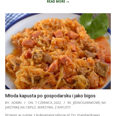
READ MORE →
Młoda kapusta po gospodarsku i jako bigos
2022-
BY:
ADMIN
ON:
7 CZERWCA, 2022
IN:
JEDNOGARNKOWE
,
NA
06-
JARZYNKĘ NA CIEPŁO
,
WARZYWA
,
Z KAPUSTY
07
Przepis w sumie z kulinarneprzeboje.pl Do standardowej