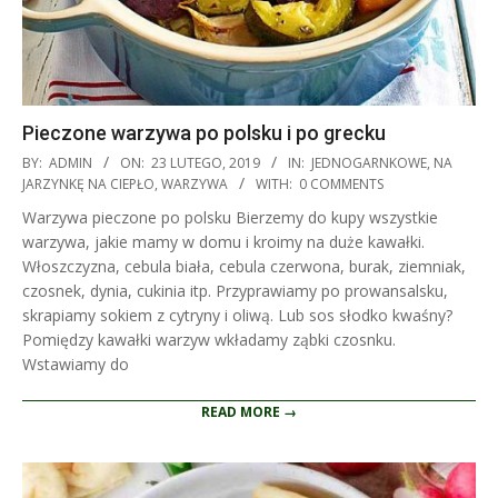
Pieczone warzywa po polsku i po grecku
2019-
BY:
ADMIN
ON:
23 LUTEGO, 2019
IN:
JEDNOGARNKOWE
,
NA
02-
JARZYNKĘ NA CIEPŁO
,
WARZYWA
WITH:
0 COMMENTS
23
Warzywa pieczone po polsku Bierzemy do kupy wszystkie
warzywa, jakie mamy w domu i kroimy na duże kawałki.
Włoszczyzna, cebula biała, cebula czerwona, burak, ziemniak,
czosnek, dynia, cukinia itp. Przyprawiamy po prowansalsku,
skrapiamy sokiem z cytryny i oliwą. Lub sos słodko kwaśny?
Pomiędzy kawałki warzyw wkładamy ząbki czosnku.
Wstawiamy do
READ MORE →