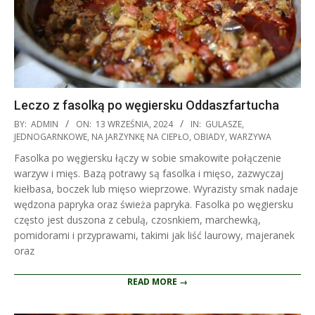
Leczo z fasolką po węgiersku Oddaszfartucha
2024-
BY:
ADMIN
ON:
13 WRZEŚNIA, 2024
IN:
GULASZE
,
09-
JEDNOGARNKOWE
,
NA JARZYNKĘ NA CIEPŁO
,
OBIADY
,
WARZYWA
13
Fasolka po węgiersku łączy w sobie smakowite połączenie
warzyw i mięs. Bazą potrawy są fasolka i mięso, zazwyczaj
kiełbasa, boczek lub mięso wieprzowe. Wyrazisty smak nadaje
wędzona papryka oraz świeża papryka. Fasolka po węgiersku
często jest duszona z cebulą, czosnkiem, marchewką,
pomidorami i przyprawami, takimi jak liść laurowy, majeranek
oraz
READ MORE →