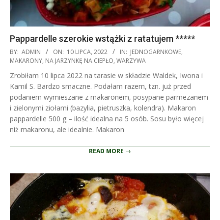
Pappardelle szerokie wstążki z ratatujem *****
2022-
BY:
ADMIN
ON:
10 LIPCA, 2022
IN:
JEDNOGARNKOWE
,
07-
MAKARONY
,
NA JARZYNKĘ NA CIEPŁO
,
WARZYWA
10
Zrobiłam 10 lipca 2022 na tarasie w składzie Waldek, Iwona i
Kamil S. Bardzo smaczne. Podałam razem, tzn. już przed
podaniem wymieszane z makaronem, posypane parmezanem
i zielonymi ziołami (bazylia, pietruszka, kolendra). Makaron
pappardelle 500 g – ilość idealna na 5 osób. Sosu było więcej
niż makaronu, ale idealnie. Makaron
READ MORE →