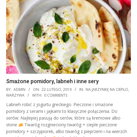
Smażone pomidory, labneh i inne sery
2019-
BY:
ADMIN
ON:
22 LUTEGO, 2019
IN:
NA JARZYNKĘ NA CIEPŁO
,
02-
WARZYWA
WITH:
0 COMMENTS
22
Labneh robić z jogurtu greckiego. Pieczone i smażone
pomidory z serami i jajkami to klasyczne połączenia. Do
serów. Najlepiej pasują do serów, które są kremowe albo
słone
Twaróg rozgnieciony twaróg + ciepłe pieczone
pomidory + szczypiorek, albo twaróg z pieprzem i na wierzch