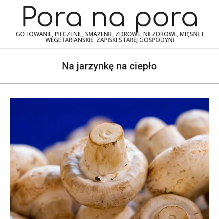
Skip
Navigation
Pora na pora
to
Menu
content
GOTOWANIE, PIECZENIE, SMAŻENIE, ZDROWE, NIEZDROWE, MIĘSNE I
WEGETARIAŃSKIE. ZAPISKI STAREJ GOSPODYNI
Na jarzynkę na ciepło