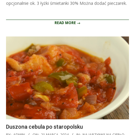
opcjonalnie ok. 3 łyżki śmietanki 30% Można dodać pieczarek.
READ MORE →
Duszona cebula po staropolsku
2024-
BY:
ADMIN
ON:
21 MARCA, 2024
IN:
NA JARZYNKĘ NA CIEPŁO
,