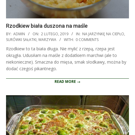
Rzodkiew biała duszona na maśle
2019-
BY:
ADMIN
ON:
2 LUTEGO, 2019
IN:
NA JARZYNKĘ NA CIEPŁO
,
02-
SURÓWKI SAŁATKI
,
WARZYWA
WITH:
0 COMMENTS
02
Rzodkiew to ta biała długa. Nie mylić z rzepą, rzepa jest
okrągła. Udusiłam na maśle z dodatkiem marchwi (ale to
niekonieczne). Smaczna do mięsa, smak słodkawy, można by
dodać czegoś pikantnego.
READ MORE →