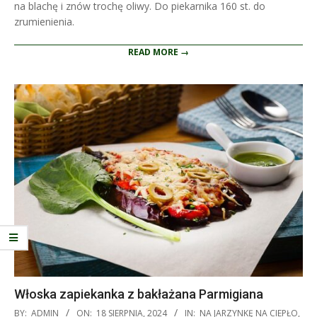
na blachę i znów trochę oliwy. Do piekarnika 160 st. do
zrumienienia.
READ MORE →
Włoska zapiekanka z bakłażana Parmigiana
2024-
BY:
ADMIN
ON:
18 SIERPNIA, 2024
IN:
NA JARZYNKĘ NA CIEPŁO
,