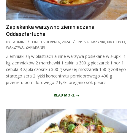
Zapiekanka warzywno ziemniaczana
Oddaszfartucha
2024-
BY:
ADMIN
ON:
18 SIERPNIA, 2024
IN:
NA JARZYNKĘ NA CIEPŁO
,
08-
WARZYWA
,
ZAPIEKANKI
18
Ziemniaki są w plastrach a inne warzywa posiekane w słupki. 1
kg ziemniaków 2 marchewki 1 cukinia 300 g pieczarek 1 por 1
cebula 3 ząbki czosnku 300 g świeżej mozzarelli 150 g żółtego
startego sera 2 łyżki koncentratu pomidorowego 400 g
przecieru pomidorowego 2 łyżki oregano sól, pieprz
READ MORE →