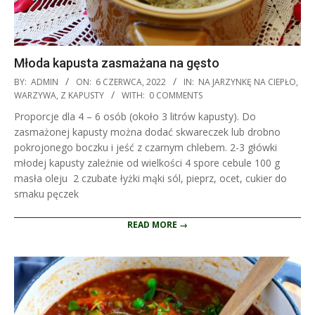
Młoda kapusta zasmażana na gęsto
2022-
BY:
ADMIN
ON:
6 CZERWCA, 2022
IN:
NA JARZYNKĘ NA CIEPŁO
,
06-
WARZYWA
,
Z KAPUSTY
WITH:
0 COMMENTS
06
Proporcje dla 4 – 6 osób (około 3 litrów kapusty). Do
zasmażonej kapusty można dodać skwareczek lub drobno
pokrojonego boczku i jeść z czarnym chlebem. 2-3 główki
młodej kapusty zależnie od wielkości 4 spore cebule 100 g
masła oleju 2 czubate łyżki mąki sól, pieprz, ocet, cukier do
smaku pęczek
READ MORE →