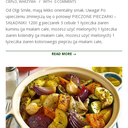
02-
CIEPŁO
,
WARZYWA
WITH:
0 COMMENTS
23
Od Olgi Smile, mają lekko orientalny smak. Uwaga! Po
upieczeniu zmniejszą się o połowę! PIECZONE PIECZARKI –
SKŁADNIKI: 1200 g pieczarek 3 cebule 1 łyżeczka ziaren
kuminu (ja miałam całe, możesz użyć mielonych) 1 łyżeczka
ziaren kolendry (ja miałam całe, możesz użyć mielonych) 1
łyżeczka ziaren kolorowego pieprzu (ja miałam całe,
READ MORE →