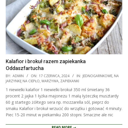
Kalafior i brokuł razem zapiekanka
Oddaszfartucha
2024-
BY:
ADMIN
ON:
17 CZERWCA, 2024
IN:
JEDNOGARNKOWE
,
NA
06-
JARZYNKĘ NA CIEPŁO
,
WARZYWA
,
ZAPIEKANKI
17
1 niewielki kalafior 1 niewielki brokuł 350 ml śmietany 36
procent 2 jajka 1 łyżka majonezu 1 małą łyżeczkę musztardy
60 g startego żółtego sera np. mozzarella sól, pieprz do
smaku Kalafior i brokuł wrzucić do wrzątku i gotować 4 minuty.
Piec 15-20 minut w piekarniku 200 stopni. Smaczne ale nic
READ MORE →