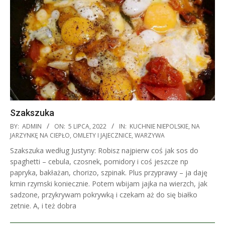
Szakszuka
2022-
BY:
ADMIN
ON:
5 LIPCA, 2022
IN:
KUCHNIE NIEPOLSKIE
,
NA
07-
JARZYNKĘ NA CIEPŁO
,
OMLETY I JAJECZNICE
,
WARZYWA
05
Szakszuka według Justyny: Robisz najpierw coś jak sos do
spaghetti – cebula, czosnek, pomidory i coś jeszcze np
papryka, bakłażan, chorizo, szpinak. Plus przyprawy – ja daję
kmin rzymski koniecznie. Potem wbijam jajka na wierzch, jak
sadzone, przykrywam pokrywką i czekam aż do się białko
zetnie. A, i też dobra