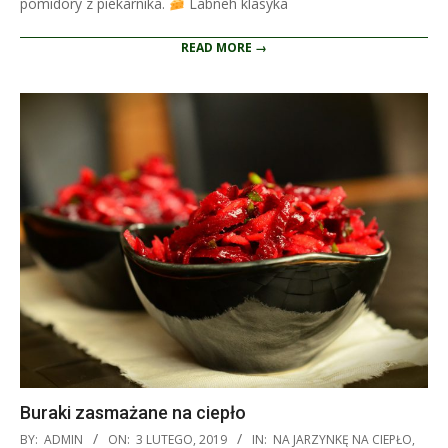
pomidory z piekarnika.
Labneh klasyka
READ MORE →
Buraki zasmażane na ciepło
2019-
BY:
ADMIN
ON:
3 LUTEGO, 2019
IN:
NA JARZYNKĘ NA CIEPŁO
,