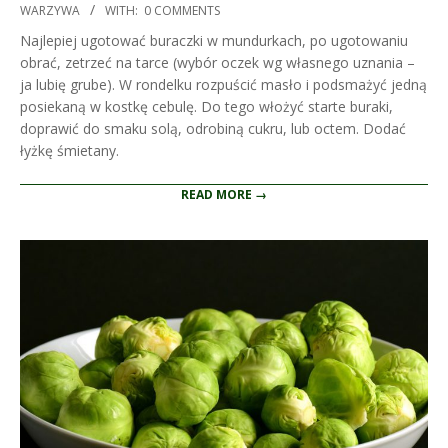
02-
WARZYWA
WITH:
0 COMMENTS
03
Najlepiej ugotować buraczki w mundurkach, po ugotowaniu
obrać, zetrzeć na tarce (wybór oczek wg własnego uznania –
ja lubię grube). W rondelku rozpuścić masło i podsmażyć jedną
posiekaną w kostkę cebulę. Do tego włożyć starte buraki,
doprawić do smaku solą, odrobiną cukru, lub octem. Dodać
łyżkę śmietany.
READ MORE →