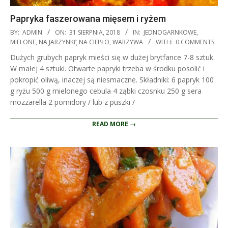
Papryka faszerowana mięsem i ryżem
2018-
BY:
ADMIN
ON:
31 SIERPNIA, 2018
IN:
JEDNOGARNKOWE
,
08-
MIELONE
,
NA JARZYNKĘ NA CIEPŁO
,
WARZYWA
WITH:
0 COMMENTS
31
Dużych grubych papryk mieści się w dużej brytfance 7-8 sztuk.
W małej 4 sztuki. Otwarte papryki trzeba w środku posolić i
pokropić oliwą, inaczej są niesmaczne. Składniki: 6 papryk 100
g ryżu 500 g mielonego cebula 4 ząbki czosnku 250 g sera
mozzarella 2 pomidory / lub z puszki /
READ MORE →