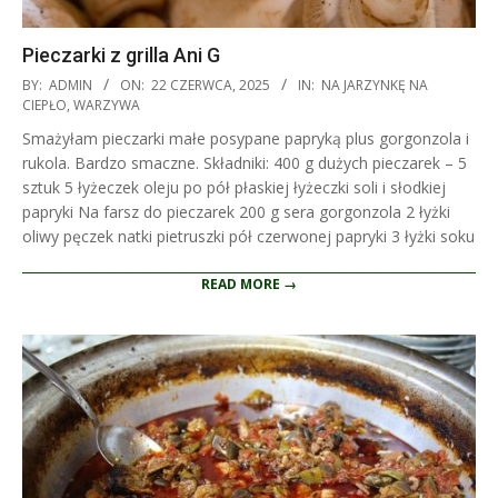
Pieczarki z grilla Ani G
2025-
BY:
ADMIN
ON:
22 CZERWCA, 2025
IN:
NA JARZYNKĘ NA
06-
CIEPŁO
,
WARZYWA
22
Smażyłam pieczarki małe posypane papryką plus gorgonzola i
rukola. Bardzo smaczne. Składniki: 400 g dużych pieczarek – 5
sztuk 5 łyżeczek oleju po pół płaskiej łyżeczki soli i słodkiej
papryki Na farsz do pieczarek 200 g sera gorgonzola 2 łyżki
oliwy pęczek natki pietruszki pół czerwonej papryki 3 łyżki soku
READ MORE →