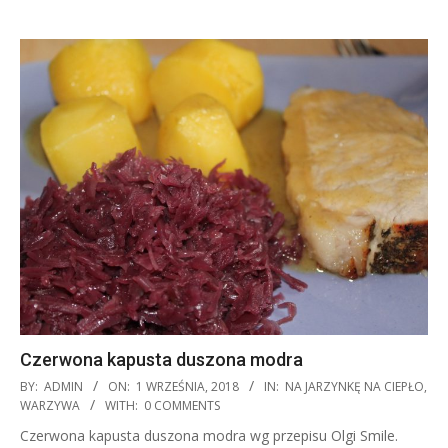
Czerwona kapusta duszona modra
2018-
BY:
ADMIN
ON:
1 WRZEŚNIA, 2018
IN:
NA JARZYNKĘ NA CIEPŁO
,
09-
WARZYWA
WITH:
0 COMMENTS
01
Czerwona kapusta duszona modra wg przepisu Olgi Smile.