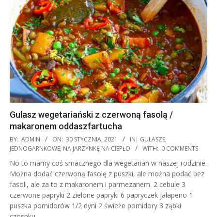
Gulasz wegetariański z czerwoną fasolą /
makaronem oddaszfartucha
2021-
BY:
ADMIN
ON:
30 STYCZNIA, 2021
IN:
GULASZE
,
01-
JEDNOGARNKOWE
,
NA JARZYNKĘ NA CIEPŁO
WITH:
0 COMMENTS
30
No to mamy coś smacznego dla wegetarian w naszej rodzinie.
Można dodać czerwoną fasolę z puszki, ale można podać bez
fasoli, ale za to z makaronem i parmezanem. 2 cebule 3
czerwone papryki 2 zielone papryki 6 papryczek jalapeno 1
puszka pomidorów 1/2 dyni 2 świeże pomidory 3 ząbki
czosnku