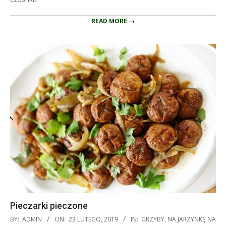
READ MORE →
Pieczarki pieczone
2019-
BY:
ADMIN
ON:
23 LUTEGO, 2019
IN:
GRZYBY
,
NA JARZYNKĘ NA