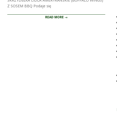
SKRZYDEŁKA LIDLA AMERYKAŃSKIE (BUFFALO WINGS)
Z SOSEM BBQ Podaje się
READ MORE →