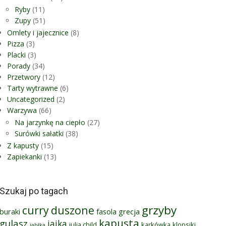
Ryby
(11)
Zupy
(51)
Omlety i jajecznice
(8)
Pizza
(3)
Placki
(3)
Porady
(34)
Przetwory
(12)
Tarty wytrawne
(6)
Uncategorized
(2)
Warzywa
(66)
Na jarzynkę na ciepło
(27)
Surówki sałatki
(38)
Z kapusty
(15)
Zapiekanki
(13)
Szukaj po tagach
grzyby
curry
duszone
buraki
fasola
grecja
kapusta
gulasz
jajka
julia child
karkówka
klopsiki
jabłka