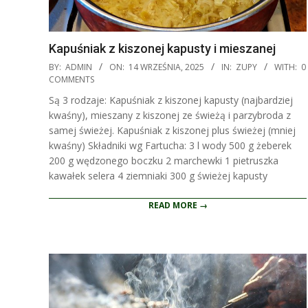
Kapuśniak z kiszonej kapusty i mieszanej
2025-
BY:
ADMIN
ON:
14 WRZEŚNIA, 2025
IN:
ZUPY
WITH:
0
09-
COMMENTS
14
Są 3 rodzaje: Kapuśniak z kiszonej kapusty (najbardziej
kwaśny), mieszany z kiszonej ze świeżą i parzybroda z
samej świeżej. Kapuśniak z kiszonej plus świeżej (mniej
kwaśny) Składniki wg Fartucha: 3 l wody 500 g żeberek
200 g wędzonego boczku 2 marchewki 1 pietruszka
kawałek selera 4 ziemniaki 300 g świeżej kapusty
READ MORE →