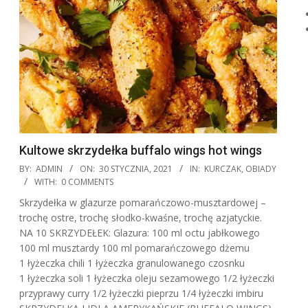
Kultowe skrzydełka buffalo wings hot wings
2021-
BY:
ADMIN
ON:
30 STYCZNIA, 2021
IN:
KURCZAK
,
OBIADY
01-
WITH:
0 COMMENTS
30
Skrzydełka w glazurze pomarańczowo-musztardowej –
trochę ostre, trochę słodko-kwaśne, trochę azjatyckie.
NA 10 SKRZYDEŁEK: Glazura: 100 ml octu jabłkowego
100 ml musztardy 100 ml pomarańczowego dżemu
1 łyżeczka chili 1 łyżeczka granulowanego czosnku
1 łyżeczka soli 1 łyżeczka oleju sezamowego 1/2 łyżeczki
przyprawy curry 1/2 łyżeczki pieprzu 1/4 łyżeczki imbiru