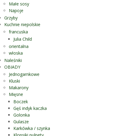
Małe sosy
Napoje
Grzyby
Kuchnie niepolskie
francuska
Julia Child
orientalna
włoska
Naleśniki
OBIADY
Jednogarnkowe
Kluski
Makarony
Mięsne
Boczek
Gęś indyk kaczka
Golonka
Gulasze
Karkówka / szynka
Klopsiki pulpety