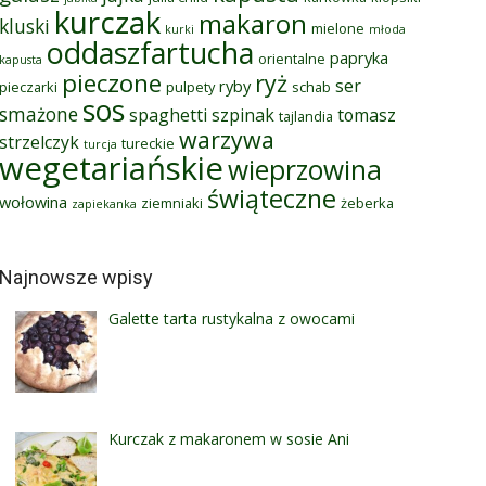
kurczak
makaron
kluski
mielone
kurki
młoda
oddaszfartucha
papryka
orientalne
kapusta
pieczone
ryż
ser
ryby
pieczarki
pulpety
schab
sos
smażone
spaghetti
szpinak
tomasz
tajlandia
warzywa
strzelczyk
tureckie
turcja
wegetariańskie
wieprzowina
świąteczne
wołowina
ziemniaki
żeberka
zapiekanka
Najnowsze wpisy
Galette tarta rustykalna z owocami
Kurczak z makaronem w sosie Ani