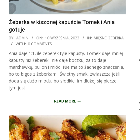
Żeberka w kiszonej kapuście Tomek i Ania
gotuje
2023-
BY:
ADMIN
ON:
10 WRZEŚNIA, 2023
IN:
MIĘSNE
,
ŻEBERKA
09-
WITH:
0 COMMENTS
10
Ania daje 1:1, ile żeberek tyle kapusty. Tomek daje mniej
kapusty niż żeberek i nie daje boczku, za to daje
marchewkę, bulion i miód. Nie ma to żadnego znaczenia,
bo to bigos z żeberkami. Świetny smak, zwłaszcza jeśli
doda się dużo miodu, bo słodkie. Im dłużej się piecze,
tym jest
READ MORE →