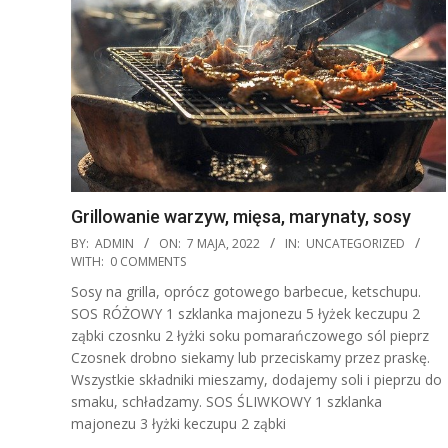
Grillowanie warzyw, mięsa, marynaty, sosy
2022-
BY:
ADMIN
ON:
7 MAJA, 2022
IN:
UNCATEGORIZED
05-
WITH:
0 COMMENTS
07
Sosy na grilla, oprócz gotowego barbecue, ketschupu.
SOS RÓŻOWY 1 szklanka majonezu 5 łyżek keczupu 2
ząbki czosnku 2 łyżki soku pomarańczowego sól pieprz
Czosnek drobno siekamy lub przeciskamy przez praskę.
Wszystkie składniki mieszamy, dodajemy soli i pieprzu do
smaku, schładzamy. SOS ŚLIWKOWY 1 szklanka
majonezu 3 łyżki keczupu 2 ząbki