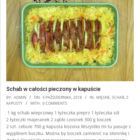
Schab w całości pieczony w kapuście
2018-
BY:
ADMIN
ON:
4 PAŹDZIERNIKA, 2018
IN:
MIĘSNE
,
SCHAB
,
Z
10-
KAPUSTY
WITH:
0 COMMENTS
04
1 kg schab wieprzowy 1 łyżeczka pieprz 1 łyżeczka sól
2 łyżeczki majeranek 2 ząbki czosnek 300 g boczek
2 szt. cebule 700 g kapusta kiszona Wszystko mi tu pasuje z
wyjątkiem boczku. Można by boczek zamienić na słoninkę i