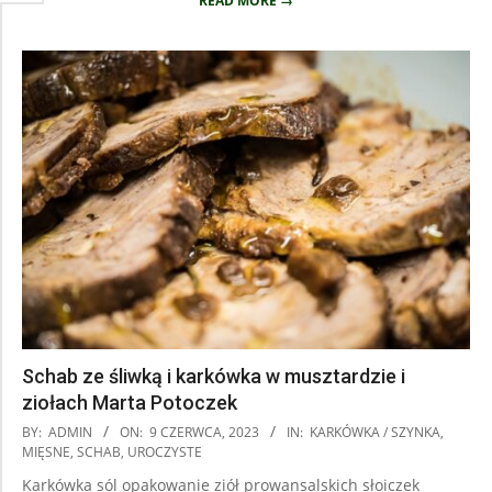
READ MORE →
Schab ze śliwką i karkówka w musztardzie i
ziołach Marta Potoczek
2023-
BY:
ADMIN
ON:
9 CZERWCA, 2023
IN:
KARKÓWKA / SZYNKA
,
06-
MIĘSNE
,
SCHAB
,
UROCZYSTE
09
Karkówka sól opakowanie ziół prowansalskich słoiczek