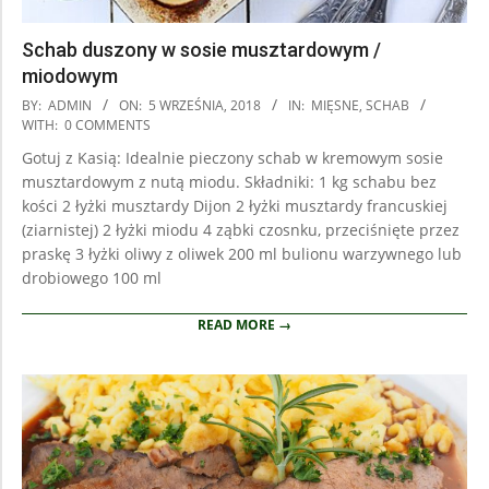
Schab duszony w sosie musztardowym /
miodowym
2018-
BY:
ADMIN
ON:
5 WRZEŚNIA, 2018
IN:
MIĘSNE
,
SCHAB
09-
WITH:
0 COMMENTS
05
Gotuj z Kasią: Idealnie pieczony schab w kremowym sosie
musztardowym z nutą miodu. Składniki: 1 kg schabu bez
kości 2 łyżki musztardy Dijon 2 łyżki musztardy francuskiej
(ziarnistej) 2 łyżki miodu 4 ząbki czosnku, przeciśnięte przez
praskę 3 łyżki oliwy z oliwek 200 ml bulionu warzywnego lub
drobiowego 100 ml
READ MORE →