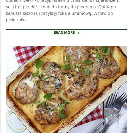
dodać śliwek? Po przyprawieniu czosnkiem, majerankiem,
solą itp. przełóż schab do formy do pieczenia. Obłóż go
kapustą kiszoną i przykryj folią aluminiową. Wstaw do
piekarnika
READ MORE →