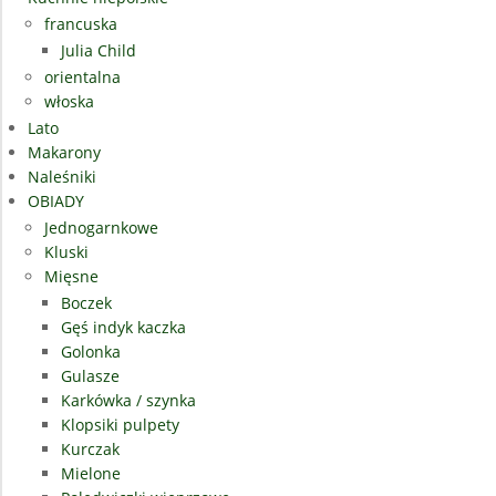
francuska
Julia Child
orientalna
włoska
Lato
Makarony
Naleśniki
OBIADY
Jednogarnkowe
Kluski
Mięsne
Boczek
Gęś indyk kaczka
Golonka
Gulasze
Karkówka / szynka
Klopsiki pulpety
Kurczak
Mielone