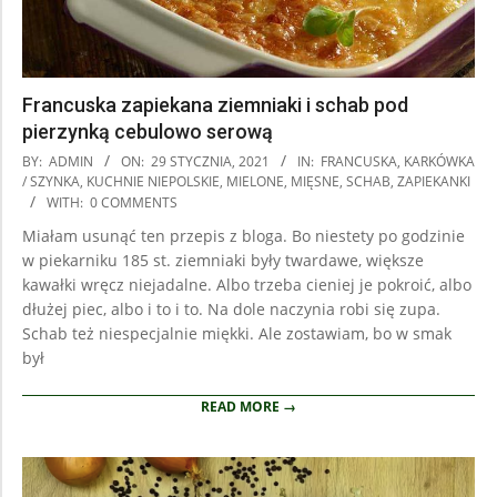
Francuska zapiekana ziemniaki i schab pod
pierzynką cebulowo serową
2021-
BY:
ADMIN
ON:
29 STYCZNIA, 2021
IN:
FRANCUSKA
,
KARKÓWKA
01-
/ SZYNKA
,
KUCHNIE NIEPOLSKIE
,
MIELONE
,
MIĘSNE
,
SCHAB
,
ZAPIEKANKI
WITH:
0 COMMENTS
29
Miałam usunąć ten przepis z bloga. Bo niestety po godzinie
w piekarniku 185 st. ziemniaki były twardawe, większe
kawałki wręcz niejadalne. Albo trzeba cieniej je pokroić, albo
dłużej piec, albo i to i to. Na dole naczynia robi się zupa.
Schab też niespecjalnie miękki. Ale zostawiam, bo w smak
był
READ MORE →