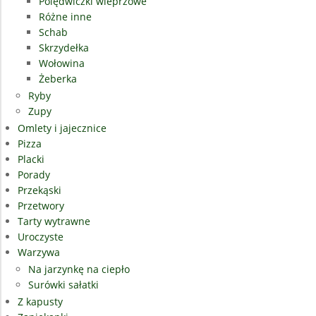
Polędwiczki wieprzowe
Różne inne
Schab
Skrzydełka
Wołowina
Żeberka
Ryby
Zupy
Omlety i jajecznice
Pizza
Placki
Porady
Przekąski
Przetwory
Tarty wytrawne
Uroczyste
Warzywa
Na jarzynkę na ciepło
Surówki sałatki
Z kapusty