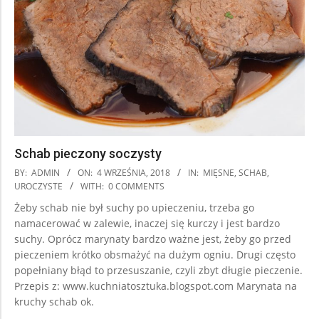
Schab pieczony soczysty
2018-
BY:
ADMIN
ON:
4 WRZEŚNIA, 2018
IN:
MIĘSNE
,
SCHAB
,
09-
UROCZYSTE
WITH:
0 COMMENTS
04
Żeby schab nie był suchy po upieczeniu, trzeba go
namacerować w zalewie, inaczej się kurczy i jest bardzo
suchy. Oprócz marynaty bardzo ważne jest, żeby go przed
pieczeniem krótko obsmażyć na dużym ogniu. Drugi często
popełniany błąd to przesuszanie, czyli zbyt długie pieczenie.
Przepis z: www.kuchniatosztuka.blogspot.com Marynata na
kruchy schab ok.