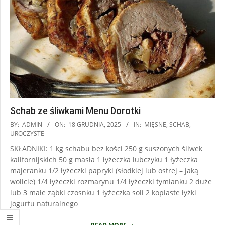
Schab ze śliwkami Menu Dorotki
2025-
BY:
ADMIN
ON:
18 GRUDNIA, 2025
IN:
MIĘSNE
,
SCHAB
,
12-
UROCZYSTE
18
SKŁADNIKI: 1 kg schabu bez kości 250 g suszonych śliwek
kalifornijskich 50 g masła 1 łyżeczka lubczyku 1 łyżeczka
majeranku 1/2 łyżeczki papryki (słodkiej lub ostrej – jaką
wolicie) 1/4 łyżeczki rozmarynu 1/4 łyżeczki tymianku 2 duże
lub 3 małe ząbki czosnku 1 łyżeczka soli 2 kopiaste łyżki
jogurtu naturalnego