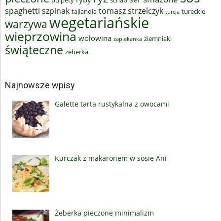
spaghetti
szpinak
tomasz strzelczyk
tajlandia
tureckie
turcja
wegetariańskie
warzywa
wieprzowina
wołowina
ziemniaki
zapiekanka
świąteczne
żeberka
Najnowsze wpisy
Galette tarta rustykalna z owocami
Kurczak z makaronem w sosie Ani
Żeberka pieczone minimalizm