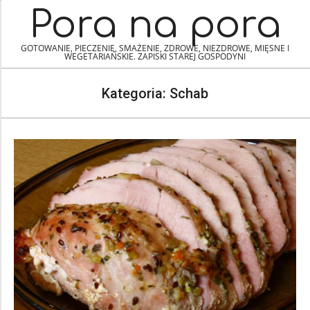
Skip
Navigation
Pora na pora
to
Menu
content
GOTOWANIE, PIECZENIE, SMAŻENIE, ZDROWE, NIEZDROWE, MIĘSNE I
WEGETARIAŃSKIE. ZAPISKI STAREJ GOSPODYNI
Kategoria:
Schab