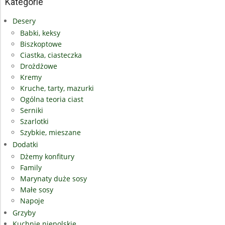
Kategorie
Desery
Babki, keksy
Biszkoptowe
Ciastka, ciasteczka
Drożdżowe
Kremy
Kruche, tarty, mazurki
Ogólna teoria ciast
Serniki
Szarlotki
Szybkie, mieszane
Dodatki
Dżemy konfitury
Family
Marynaty duże sosy
Małe sosy
Napoje
Grzyby
Kuchnie niepolskie