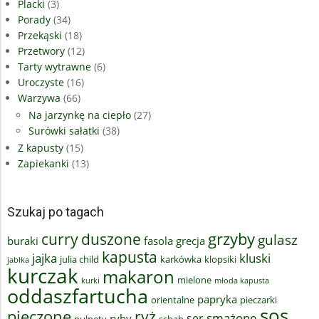
Placki
(3)
Porady
(34)
Przekąski
(18)
Przetwory
(12)
Tarty wytrawne
(6)
Uroczyste
(16)
Warzywa
(66)
Na jarzynkę na ciepło
(27)
Surówki sałatki
(38)
Z kapusty
(15)
Zapiekanki
(13)
Szukaj po tagach
grzyby
curry
duszone
gulasz
buraki
fasola
grecja
kapusta
jajka
kluski
julia child
karkówka
klopsiki
jabłka
kurczak
makaron
mielone
kurki
młoda kapusta
oddaszfartucha
papryka
orientalne
pieczarki
sos
pieczone
ryż
smażone
ser
ryby
pulpety
schab