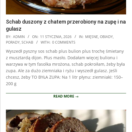
Schab duszony z chatem przerobiony na zupę i na
gulasz
2026-
BY:
ADMIN
ON:
11 STYCZNIA, 2026
IN:
MIĘSNE
,
OBIADY
,
01-
PORADY
,
SCHAB
WITH:
0 COMMENTS
11
Wyszedł pyszny sos schab plus bulion plus trochę śmietany
z musztardą dijon. Plus masło. Dodałam więcej bulionu i
warzywa w tym fasolka mrożona, schab pokroiłam, żeby była
zupa. Ale za dużo ziemniaka i ryżu i wyszedł gulasz. Jeśli
chcesz, żeby TO BYŁA ZUPA: Na 1 litr płynu: ziemniaki: 150–
200 g
READ MORE →