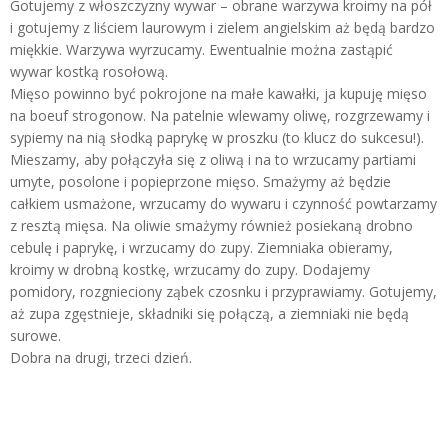
Gotujemy z włoszczyzny wywar – obrane warzywa kroimy na pół
i gotujemy z liściem laurowym i zielem angielskim aż będą bardzo
miękkie. Warzywa wyrzucamy. Ewentualnie można zastąpić
wywar kostką rosołową.
Mięso powinno być pokrojone na małe kawałki, ja kupuję mięso
na boeuf strogonow. Na patelnie wlewamy oliwę, rozgrzewamy i
sypiemy na nią słodką paprykę w proszku (to klucz do sukcesu!).
Mieszamy, aby połączyła się z oliwą i na to wrzucamy partiami
umyte, posolone i popieprzone mięso. Smażymy aż będzie
całkiem usmażone, wrzucamy do wywaru i czynność powtarzamy
z resztą mięsa. Na oliwie smażymy również posiekaną drobno
cebulę i paprykę, i wrzucamy do zupy. Ziemniaka obieramy,
kroimy w drobną kostkę, wrzucamy do zupy. Dodajemy
pomidory, rozgnieciony ząbek czosnku i przyprawiamy. Gotujemy,
aż zupa zgęstnieje, składniki się połączą, a ziemniaki nie będą
surowe.
Dobra na drugi, trzeci dzień.