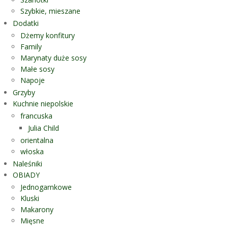
Szybkie, mieszane
Dodatki
Dżemy konfitury
Family
Marynaty duże sosy
Małe sosy
Napoje
Grzyby
Kuchnie niepolskie
francuska
Julia Child
orientalna
włoska
Naleśniki
OBIADY
Jednogarnkowe
Kluski
Makarony
Mięsne