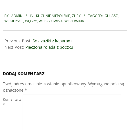
2008-
11-
BY:
ADMIN
IN:
KUCHNIE NIEPOLSKIE
,
ZUPY
TAGGED:
GULASZ
,
WĘGIERSKIE
,
WĘGRY
,
WIEPRZOWINA
,
WOŁOWINA
18
Previous Post:
Sos zaziki z kaparami
Next Post:
Pieczona rolada z boczku
DODAJ KOMENTARZ
Twój adres email nie zostanie opublikowany.
Wymagane pola są
oznaczone
*
Komentarz
*