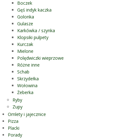
Boczek
Gęś indyk kaczka
Golonka
Gulasze
Karkówka / szynka
Klopsiki pulpety
Kurczak
Mielone
Polędwiczki wieprzowe
Różne inne
Schab
Skrzydełka
Wołowina
Żeberka
Ryby
Zupy
Omlety i jajecznice
Pizza
Placki
Porady