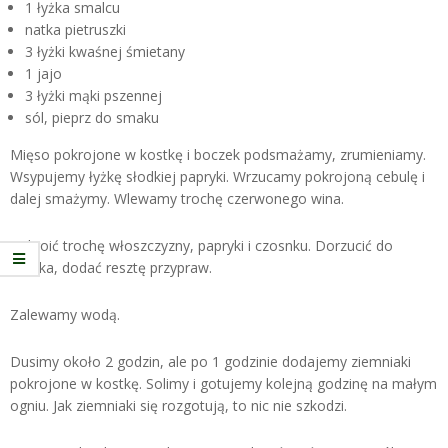
1 łyżka smalcu
natka pietruszki
3 łyżki kwaśnej śmietany
1 jajo
3 łyżki mąki pszennej
sól, pieprz do smaku
Mięso pokrojone w kostkę i boczek podsmażamy, zrumieniamy.
Wsypujemy łyżkę słodkiej papryki. Wrzucamy pokrojoną cebulę i
dalej smażymy. Wlewamy trochę czerwonego wina.
Pokroić trochę włoszczyzny, papryki i czosnku. Dorzucić do
garnka, dodać resztę przypraw.
Zalewamy wodą.
Dusimy około 2 godzin, ale po 1 godzinie dodajemy ziemniaki
pokrojone w kostkę. Solimy i gotujemy kolejną godzinę na małym
ogniu. Jak ziemniaki się rozgotują, to nic nie szkodzi.