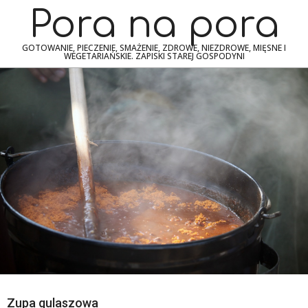
Skip
Navigation
Pora na pora
to
Menu
content
GOTOWANIE, PIECZENIE, SMAŻENIE, ZDROWE, NIEZDROWE, MIĘSNE I
WEGETARIAŃSKIE. ZAPISKI STAREJ GOSPODYNI
Zupa gulaszowa