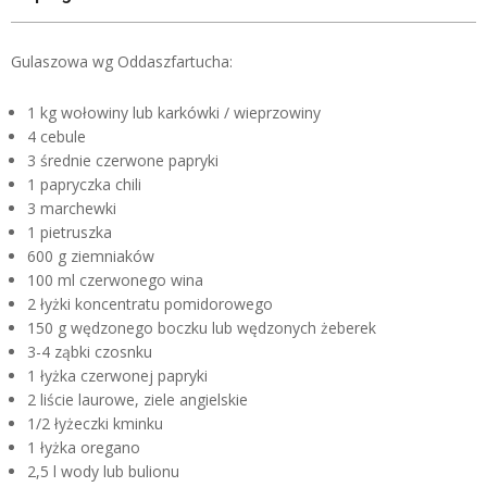
Gulaszowa wg Oddaszfartucha:
1 kg wołowiny lub karkówki / wieprzowiny
4 cebule
3 średnie czerwone papryki
1 papryczka chili
3 marchewki
1 pietruszka
600 g ziemniaków
100 ml czerwonego wina
2 łyżki koncentratu pomidorowego
150 g wędzonego boczku lub wędzonych żeberek
3-4 ząbki czosnku
1 łyżka czerwonej papryki
2 liście laurowe, ziele angielskie
1/2 łyżeczki kminku
1 łyżka oregano
2,5 l wody lub bulionu