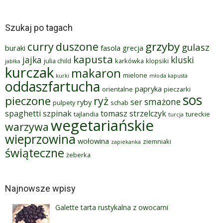
Szukaj po tagach
grzyby
curry
duszone
gulasz
buraki
fasola
grecja
kapusta
jajka
kluski
julia child
karkówka
klopsiki
jabłka
kurczak
makaron
mielone
kurki
młoda kapusta
oddaszfartucha
papryka
orientalne
pieczarki
sos
pieczone
ryż
smażone
ser
ryby
pulpety
schab
spaghetti
szpinak
tomasz strzelczyk
tajlandia
tureckie
turcja
wegetariańskie
warzywa
wieprzowina
wołowina
ziemniaki
zapiekanka
świąteczne
żeberka
Najnowsze wpisy
Galette tarta rustykalna z owocami