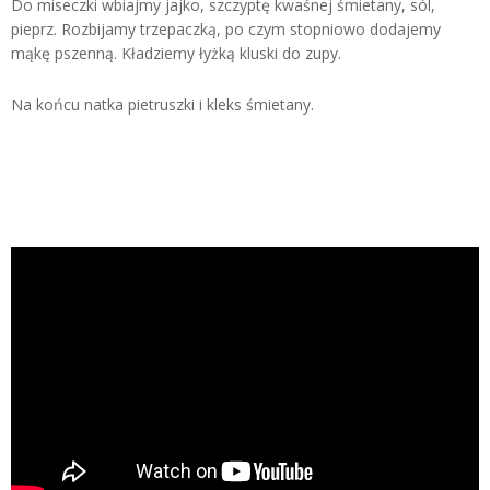
Do miseczki wbiajmy jajko, szczyptę kwaśnej śmietany, sól,
pieprz. Rozbijamy trzepaczką, po czym stopniowo dodajemy
mąkę pszenną. Kładziemy łyżką kluski do zupy.
Na końcu natka pietruszki i kleks śmietany.