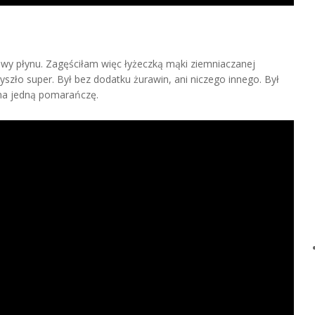
wy płynu. Zagęściłam więc łyżeczką mąki ziemniaczanej
szło super. Był bez dodatku żurawin, ani niczego innego. Był
a na jedną pomarańczę.