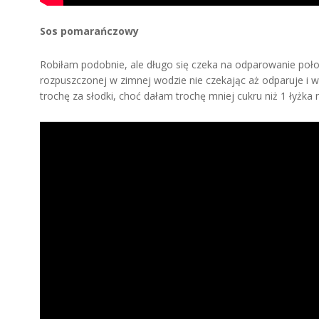
Sos pomarańczowy
Robiłam podobnie, ale długo się czeka na odparowanie poło
rozpuszczonej w zimnej wodzie nie czekając aż odparuje i wy
trochę za słodki, choć dałam trochę mniej cukru niż 1 łyżk