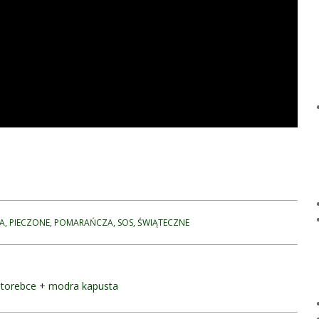
A
,
PIECZONE
,
POMARAŃCZA
,
SOS
,
ŚWIĄTECZNE
 torebce + modra kapusta