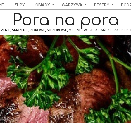
ME
ZUPY
OBIADY
WARZYWA
DESERY
DODA
Pora na pora
ZENIE, SMAŻENIE, ZDROWE, NIEZDROWE, MIĘSNE I WEGETARIAŃSKIE. ZAPISKI 