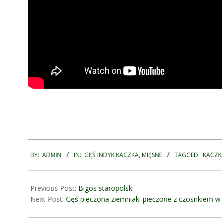
2018-
08-
BY:
ADMIN
IN:
GĘŚ INDYK KACZKA
,
MIĘSNE
TAGGED:
KACZK
31
Previous Post:
Bigos staropolski
Next Post:
Gęś pieczona ziemniaki pieczone z czosnkiem w