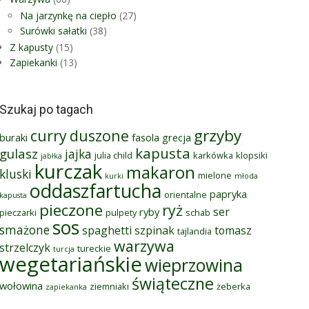
Na jarzynkę na ciepło
(27)
Surówki sałatki
(38)
Z kapusty
(15)
Zapiekanki
(13)
Szukaj po tagach
grzyby
curry
duszone
buraki
fasola
grecja
kapusta
gulasz
jajka
julia child
karkówka
klopsiki
jabłka
kurczak
makaron
kluski
mielone
kurki
młoda
oddaszfartucha
papryka
orientalne
kapusta
pieczone
ryż
ser
ryby
pieczarki
pulpety
schab
sos
smażone
spaghetti
szpinak
tomasz
tajlandia
warzywa
strzelczyk
tureckie
turcja
wegetariańskie
wieprzowina
świąteczne
wołowina
ziemniaki
żeberka
zapiekanka