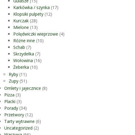
Gulasze
(15)
Karkówka / szynka
(17)
Klopsiki pulpety
(12)
Kurczak
(28)
Mielone
(13)
Polędwiczki wieprzowe
(4)
Różne inne
(10)
Schab
(7)
Skrzydełka
(7)
Wołowina
(16)
Żeberka
(10)
Ryby
(11)
Zupy
(51)
Omlety i jajecznice
(8)
Pizza
(3)
Placki
(3)
Porady
(34)
Przetwory
(12)
Tarty wytrawne
(6)
Uncategorized
(2)
Warzywa
(66)