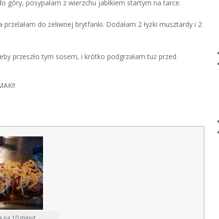
o góry, posypałam z wierzchu jabłkiem startym na tarce.
ia przelałam do żeliwnej brytfanki. Dodałam 2 łyżki musztardy i 2
żeby przeszło tym sosem, i krótko podgrzałam tuż przed
AK!!
a na 10 minut