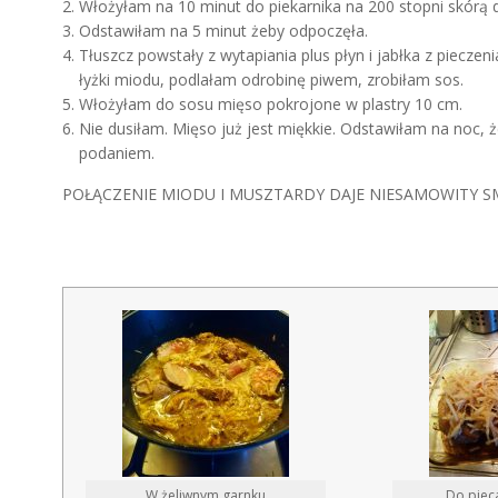
Włożyłam na 10 minut do piekarnika na 200 stopni skórą d
Odstawiłam na 5 minut żeby odpoczęła.
Tłuszcz powstały z wytapiania plus płyn i jabłka z pieczen
łyżki miodu, podlałam odrobinę piwem, zrobiłam sos.
Włożyłam do sosu mięso pokrojone w plastry 10 cm.
Nie dusiłam. Mięso już jest miękkie. Odstawiłam na noc, 
podaniem.
POŁĄCZENIE MIODU I MUSZTARDY DAJE NIESAMOWITY SM
W żeliwnym garnku
Do piec