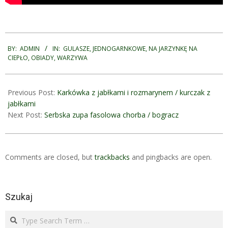
2024-
09-
BY:
ADMIN
IN:
GULASZE
,
JEDNOGARNKOWE
,
NA JARZYNKĘ NA
CIEPŁO
,
OBIADY
,
WARZYWA
13
Previous Post:
Karkówka z jabłkami i rozmarynem / kurczak z
jabłkami
Next Post:
Serbska zupa fasolowa chorba / bogracz
Comments are closed, but
trackbacks
and pingbacks are open.
Szukaj
Search