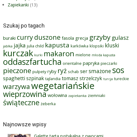
Zapiekanki
(13)
Szukaj po tagach
grzyby
curry
duszone
gulasz
buraki
fasola
grecja
kapusta
jajka
kluski
julia child
karkówka
klopsiki
jabłka
kurczak
makaron
mielone
kurki
młoda kapusta
oddaszfartucha
papryka
orientalne
pieczarki
sos
pieczone
ryż
smażone
ser
ryby
pulpety
schab
spaghetti
szpinak
tomasz strzelczyk
tajlandia
tureckie
turcja
wegetariańskie
warzywa
wieprzowina
wołowina
ziemniaki
zapiekanka
świąteczne
żeberka
Najnowsze wpisy
Galette tarta rustykalna z owocami