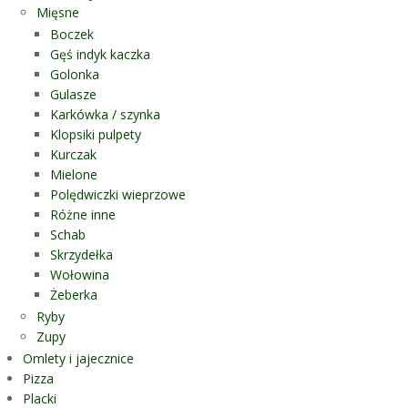
Mięsne
Boczek
Gęś indyk kaczka
Golonka
Gulasze
Karkówka / szynka
Klopsiki pulpety
Kurczak
Mielone
Polędwiczki wieprzowe
Różne inne
Schab
Skrzydełka
Wołowina
Żeberka
Ryby
Zupy
Omlety i jajecznice
Pizza
Placki