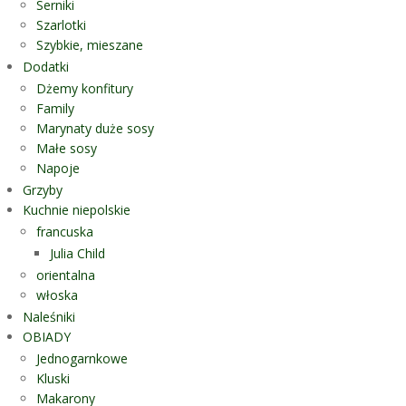
Serniki
Szarlotki
Szybkie, mieszane
Dodatki
Dżemy konfitury
Family
Marynaty duże sosy
Małe sosy
Napoje
Grzyby
Kuchnie niepolskie
francuska
Julia Child
orientalna
włoska
Naleśniki
OBIADY
Jednogarnkowe
Kluski
Makarony