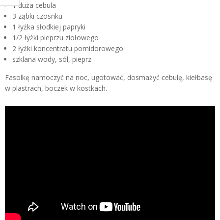
1 duża cebula
3 ząbki czosnku
1 łyżka słodkiej papryki
1/2 łyżki pieprzu ziołowego
2 łyżki koncentratu pomidorowego
szklana wody, sól, pieprz
Fasolkę namoczyć na noc, ugotować, dosmażyć cebulę, kiełbasę
w plastrach, boczek w kostkach.