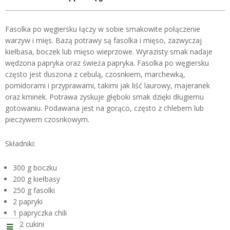
Fasolka po węgiersku łączy w sobie smakowite połączenie
warzyw i mięs. Bazą potrawy są fasolka i mięso, zazwyczaj
kiełbasa, boczek lub mięso wieprzowe. Wyrazisty smak nadaje
wędzona papryka oraz świeża papryka. Fasolka po węgiersku
często jest duszona z cebulą, czosnkiem, marchewką,
pomidorami i przyprawami, takimi jak liść laurowy, majeranek
oraz kminek. Potrawa zyskuje głęboki smak dzięki długiemu
gotowaniu. Podawana jest na gorąco, często z chlebem lub
pieczywem czosnkowym.
Składniki:
300 g boczku
200 g kiełbasy
250 g fasolki
2 papryki
1 papryczka chili
1/2 cukini