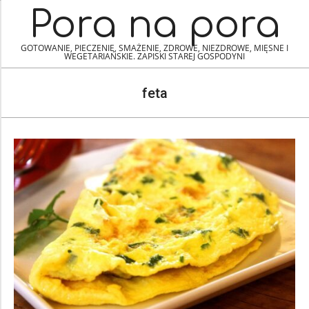
Skip
Navigation
Pora na pora
to
Menu
content
GOTOWANIE, PIECZENIE, SMAŻENIE, ZDROWE, NIEZDROWE, MIĘSNE I
WEGETARIAŃSKIE. ZAPISKI STAREJ GOSPODYNI
feta