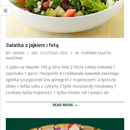
Sałatka z jajkiem i fetą
2022-
BY:
ADMIN
ON:
12 LUTEGO, 2022
IN:
SURÓWKI SAŁATKI
,
02-
WARZYWA
12
2 jajka na twardo 100 g sera feta 2 liście sałaty lodowej /
szpinaku 1 garść roszponki 4 rzodkiewki kawałek świeżego
ogórka szczypiorek Sos winegret z majonezem: 4 łyżeczki
oliwy 1 łyżka soku z cytryny 2 łyżki musztardy miodowej 1
czubata łyżka majonezu 1 łyżka miodu sól i pieprz do
READ MORE →