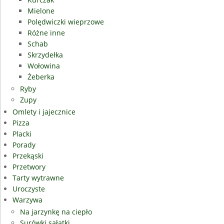
Mielone
Polędwiczki wieprzowe
Różne inne
Schab
Skrzydełka
Wołowina
Żeberka
Ryby
Zupy
Omlety i jajecznice
Pizza
Placki
Porady
Przekąski
Przetwory
Tarty wytrawne
Uroczyste
Warzywa
Na jarzynkę na ciepło
Surówki sałatki