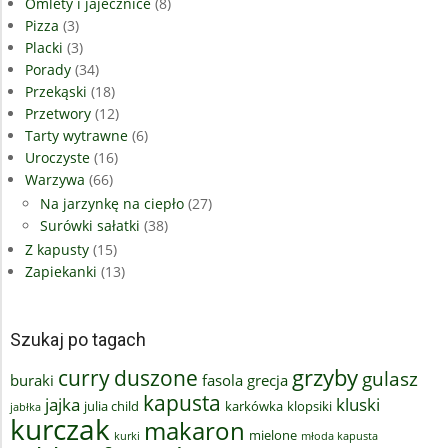
Omlety i jajecznice
(8)
Pizza
(3)
Placki
(3)
Porady
(34)
Przekąski
(18)
Przetwory
(12)
Tarty wytrawne
(6)
Uroczyste
(16)
Warzywa
(66)
Na jarzynkę na ciepło
(27)
Surówki sałatki
(38)
Z kapusty
(15)
Zapiekanki
(13)
Szukaj po tagach
grzyby
curry
duszone
gulasz
buraki
fasola
grecja
kapusta
jajka
kluski
julia child
karkówka
klopsiki
jabłka
kurczak
makaron
mielone
kurki
młoda kapusta