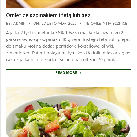
Omlet ze szpinakiem i fetą lub bez
2025-
BY:
ADMIN
ON:
27 LISTOPADA, 2025
IN:
OMLETY I JAJECZNICE
11-
4 jajka 2 łyżki śmietanki 36% 1 łyżka masła klarowanego 2
27
garście świeżego szpinaku 40 g sera tłustego feta sól i pieprz
do smaku Można dodać pomidorki koktailowe, oliwki.
zmienić ser. Patent polega na tym, że składniki miesza się od
razu z jajkami, nie kładzie się ich na omlecie. Szpinak
READ MORE →