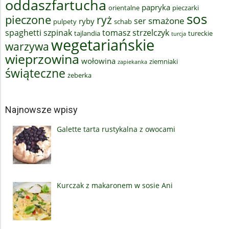
oddaszfartucha
papryka
orientalne
pieczarki
sos
pieczone
ryż
smażone
ser
ryby
pulpety
schab
spaghetti
szpinak
tomasz strzelczyk
tajlandia
tureckie
turcja
wegetariańskie
warzywa
wieprzowina
wołowina
ziemniaki
zapiekanka
świąteczne
żeberka
Najnowsze wpisy
Galette tarta rustykalna z owocami
Kurczak z makaronem w sosie Ani