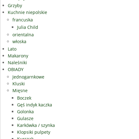
Grzyby
Kuchnie niepolskie
francuska
Julia Child
orientalna
włoska
Lato
Makarony
Naleśniki
OBIADY
Jednogarnkowe
Kluski
Mięsne
Boczek
Gęś indyk kaczka
Golonka
Gulasze
Karkówka / szynka
Klopsiki pulpety
Kurczak