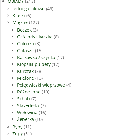
OBIADY
(215)
Jednogarnkowe
(49)
Kluski
(6)
Mięsne
(127)
Boczek
(3)
Gęś indyk kaczka
(8)
Golonka
(3)
Gulasze
(15)
Karkówka / szynka
(17)
Klopsiki pulpety
(12)
Kurczak
(28)
Mielone
(13)
Polędwiczki wieprzowe
(4)
Różne inne
(10)
Schab
(7)
Skrzydełka
(7)
Wołowina
(16)
Żeberka
(10)
Ryby
(11)
Zupy
(51)