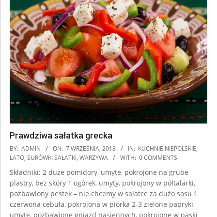
Prawdziwa sałatka grecka
2018-
BY:
ADMIN
ON:
7 WRZEŚNIA, 2018
IN:
KUCHNIE NIEPOLSKIE
,
09-
LATO
,
SURÓWKI SAŁATKI
,
WARZYWA
WITH:
0 COMMENTS
07
Składniki: 2 duże pomidory, umyte, pokrojone na grube
plastry, bez skóry 1 ogórek, umyty, pokrojony w półtalarki,
pozbawiony pestek – nie chcemy w sałatce za dużo sosu 1
czerwona cebula, pokrojona w piórka 2-3 zielone papryki,
umyte, pozbawione gniazd nasiennych, pokrojone w paski