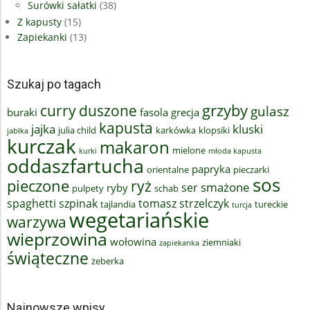
Surówki sałatki
(38)
Z kapusty
(15)
Zapiekanki
(13)
Szukaj po tagach
grzyby
curry
duszone
gulasz
buraki
fasola
grecja
kapusta
jajka
kluski
julia child
karkówka
klopsiki
jabłka
kurczak
makaron
mielone
kurki
młoda kapusta
oddaszfartucha
papryka
orientalne
pieczarki
sos
pieczone
ryż
smażone
ser
ryby
pulpety
schab
spaghetti
szpinak
tomasz strzelczyk
tajlandia
tureckie
turcja
wegetariańskie
warzywa
wieprzowina
wołowina
ziemniaki
zapiekanka
świąteczne
żeberka
Najnowsze wpisy