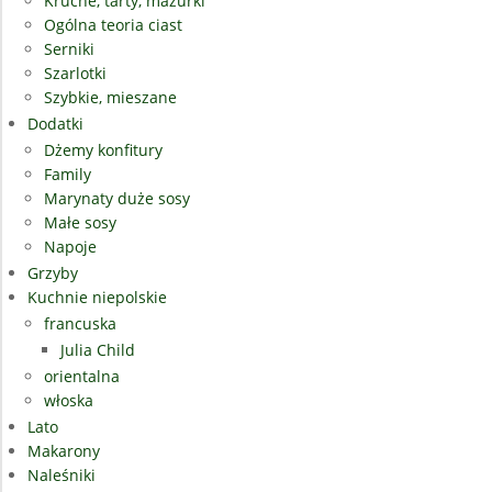
Kruche, tarty, mazurki
Ogólna teoria ciast
Serniki
Szarlotki
Szybkie, mieszane
Dodatki
Dżemy konfitury
Family
Marynaty duże sosy
Małe sosy
Napoje
Grzyby
Kuchnie niepolskie
francuska
Julia Child
orientalna
włoska
Lato
Makarony
Naleśniki