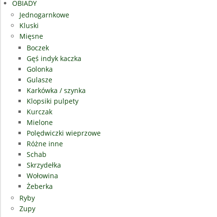
OBIADY
Jednogarnkowe
Kluski
Mięsne
Boczek
Gęś indyk kaczka
Golonka
Gulasze
Karkówka / szynka
Klopsiki pulpety
Kurczak
Mielone
Polędwiczki wieprzowe
Różne inne
Schab
Skrzydełka
Wołowina
Żeberka
Ryby
Zupy