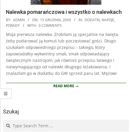
Nalewka pomarańczowa i wszystko o nalewkach
2009-
BY:
ADMIN
ON:
15 GRUDNIA, 2009
IN:
DODATKI
,
NAPOJE
,
12-
PORADY
WITH:
0 COMMENTS
15
Moja pierwsza nalewka. Zrobiłam ją specjalnie na święta,
żeby podarować ją komuś lub poczęstować gości. Długo
szukałam odpowiedniego przepisu – takiego, który
zapowiadałby wykwintny smak, smak odpowiadający
świątecznym nastrojom, jak również przepisu łatwego i
niewymagającego od nalewki długiego leżakowania. I
znalazłam go w dodatku do GW sprzed paru lat. Mężowi
READ MORE →
Szukaj
Search