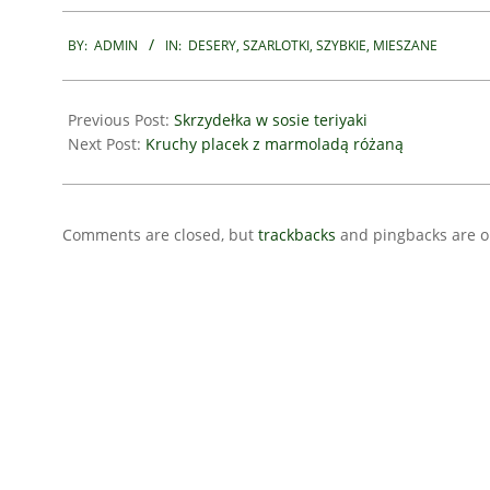
2024-
07-
BY:
ADMIN
IN:
DESERY
,
SZARLOTKI
,
SZYBKIE, MIESZANE
27
Previous Post:
Skrzydełka w sosie teriyaki
Next Post:
Kruchy placek z marmoladą różaną
Comments are closed, but
trackbacks
and pingbacks are o