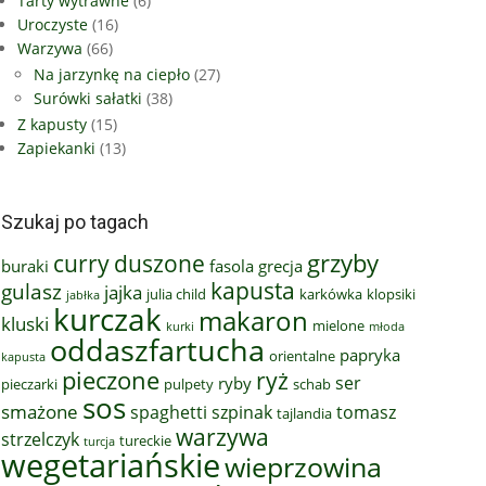
Tarty wytrawne
(6)
Uroczyste
(16)
Warzywa
(66)
Na jarzynkę na ciepło
(27)
Surówki sałatki
(38)
Z kapusty
(15)
Zapiekanki
(13)
Szukaj po tagach
grzyby
curry
duszone
buraki
fasola
grecja
kapusta
gulasz
jajka
julia child
karkówka
klopsiki
jabłka
kurczak
makaron
kluski
mielone
kurki
młoda
oddaszfartucha
papryka
orientalne
kapusta
pieczone
ryż
ser
ryby
pieczarki
pulpety
schab
sos
smażone
spaghetti
szpinak
tomasz
tajlandia
warzywa
strzelczyk
tureckie
turcja
wegetariańskie
wieprzowina