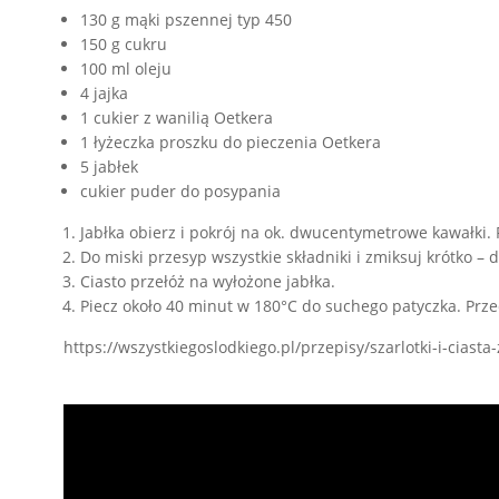
130 g mąki pszennej typ 450
150 g cukru
100 ml oleju
4 jajka
1 cukier z wanilią Oetkera
1 łyżeczka proszku do pieczenia Oetkera
5 jabłek
cukier puder do posypania
Jabłka obierz i pokrój na ok. dwucentymetrowe kawałki. 
Do miski przesyp wszystkie składniki i zmiksuj krótko – 
Ciasto przełóż na wyłożone jabłka.
Piecz około 40 minut w 180°C do suchego patyczka. P
https://wszystkiegoslodkiego.pl/przepisy/szarlotki-i-ciasta