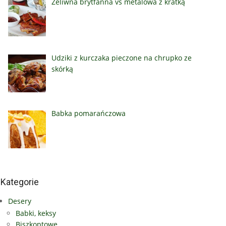
Żeliwna brytfanna vs metalowa z kratką
Udziki z kurczaka pieczone na chrupko ze
skórką
Babka pomarańczowa
Kategorie
Desery
Babki, keksy
Biszkoptowe