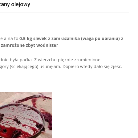
zany olejowy
e a na to
0,5 kg śliwek z zamrażalnika (waga po obraniu) z
ki zamrożone zbyt wodniste?
 dnie była paćka. Z wierzchu pięknie zrumienione.
óry (sciekającego) usunęłam. Dopiero wtedy dało się zjeść.