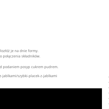
Rozłóż je na dnie formy.
do połączenia składników.
rzed podaniem posyp cukrem pudrem.
-z-jablkami/szybki-placek-z-jablkami