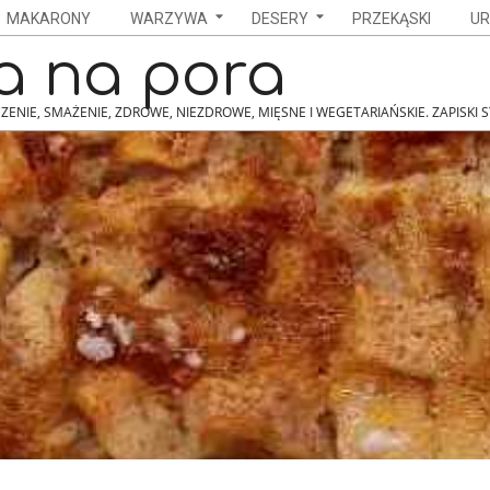
MAKARONY
WARZYWA
DESERY
PRZEKĄSKI
UR
a na pora
ZENIE, SMAŻENIE, ZDROWE, NIEZDROWE, MIĘSNE I WEGETARIAŃSKIE. ZAPISKI 