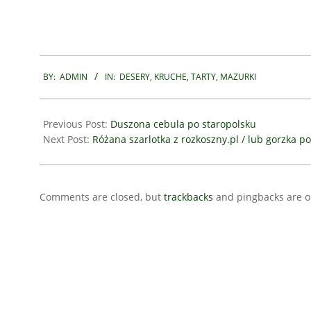
2024-
05-
BY:
ADMIN
IN:
DESERY
,
KRUCHE, TARTY, MAZURKI
10
Previous Post:
Duszona cebula po staropolsku
Next Post:
Różana szarlotka z rozkoszny.pl / lub gorzka 
Comments are closed, but
trackbacks
and pingbacks are o