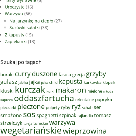
Tarty wytrawne
(6)
Uroczyste
(16)
Warzywa
(66)
Na jarzynkę na ciepło
(27)
Surówki sałatki
(38)
Z kapusty
(15)
Zapiekanki
(13)
Szukaj po tagach
grzyby
curry
duszone
buraki
fasola
grecja
kapusta
gulasz
jajka
julia child
karkówka
klopsiki
jabłka
kurczak
makaron
kluski
mielone
kurki
młoda
oddaszfartucha
papryka
orientalne
kapusta
pieczone
ryż
ser
ryby
pieczarki
pulpety
schab
sos
smażone
spaghetti
szpinak
tomasz
tajlandia
warzywa
strzelczyk
tureckie
turcja
wegetariańskie
wieprzowina