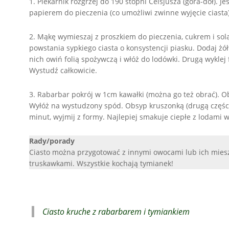
1. Piekarnik rozgrzej do 190 stopni Celsjusza (góra-dół). 
papierem do pieczenia (co umożliwi zwinne wyjęcie ciasta)
2. Mąkę wymieszaj z proszkiem do pieczenia, cukrem i solą
powstania sypkiego ciasta o konsystencji piasku. Dodaj żół
nich owiń folią spożywczą i włóż do lodówki. Drugą wyklej
Wystudź całkowicie.
3. Rabarbar pokrój w 1cm kawałki (można go też obrać). O
Wyłóż na wystudzony spód. Obsyp kruszonką (drugą częścią
minut, wyjmij z formy. Najlepiej smakuje ciepłe z lodami 
Rady/porady
Ciasto można przygotować z innymi owocami lub ich miesz
truskawkami. Wszystkie kochają tymianek!
Ciasto kruche z rabarbarem i tymiankiem