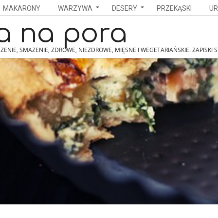
MAKARONY
WARZYWA
DESERY
PRZEKĄSKI
UR
a na pora
ZENIE, SMAŻENIE, ZDROWE, NIEZDROWE, MIĘSNE I WEGETARIAŃSKIE. ZAPISKI 