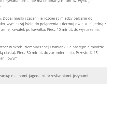
Jeśli używana forma nie ma odpinanych rantów, wyłóż ją
.
. Dodaj masło i zacznij je rozcierać między palcami do
tko, wymieszaj łyżką do połączenia. Uformuj dwie kule. Jedną z
 formę, kawałek po kawałku. Piecz 10 minut, do wysuszenia.
btocz w skrobi ziemniaczanej i tymianku, a następnie miodzie.
 ciasta). Piecz 30 minut, do zarumienienia. Przestudź 15
waniliowymi.
anką: malinami, jagodami, brzoskwiniami, jeżynami,