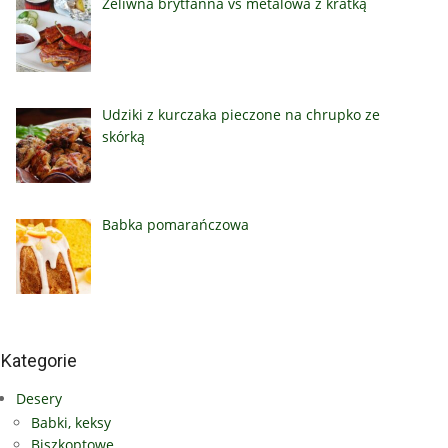
Żeliwna brytfanna vs metalowa z kratką
Udziki z kurczaka pieczone na chrupko ze
skórką
Babka pomarańczowa
Kategorie
Desery
Babki, keksy
Biszkoptowe