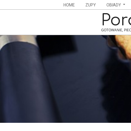
Skip
Navigation
HOME
ZUPY
OBIADY
to
Menu
Por
content
GOTOWANIE, PIEC