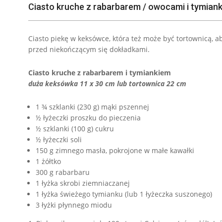
Ciasto kruche z rabarbarem / owocami i tymian
Ciasto piekę w keksówce, która też może być tortownicą, 
przed niekończącym się dokładkami.
Ciasto kruche z rabarbarem i tymiankiem
duża keksówka 11 x 30 cm lub tortownica 22 cm
1 ¾ szklanki (230 g) mąki pszennej
½ łyżeczki proszku do pieczenia
½ szklanki (100 g) cukru
½ łyżeczki soli
150 g zimnego masła, pokrojone w małe kawałki
1 żółtko
300 g rabarbaru
1 łyżka skrobi ziemniaczanej
1 łyżka świeżego tymianku (lub 1 łyżeczka suszonego)
3 łyżki płynnego miodu