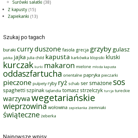
Surówki sałatki
(38)
Z kapusty
(15)
Zapiekanki
(13)
Szukaj po tagach
grzyby
curry
duszone
gulasz
buraki
fasola
grecja
kapusta
jajka
kluski
julia child
karkówka
klopsiki
jabłka
kurczak
makaron
mielone
kurki
młoda kapusta
oddaszfartucha
papryka
orientalne
pieczarki
sos
pieczone
ryż
smażone
ser
ryby
pulpety
schab
spaghetti
szpinak
tomasz strzelczyk
tajlandia
tureckie
turcja
wegetariańskie
warzywa
wieprzowina
wołowina
ziemniaki
zapiekanka
świąteczne
żeberka
Najnowsze wpisy