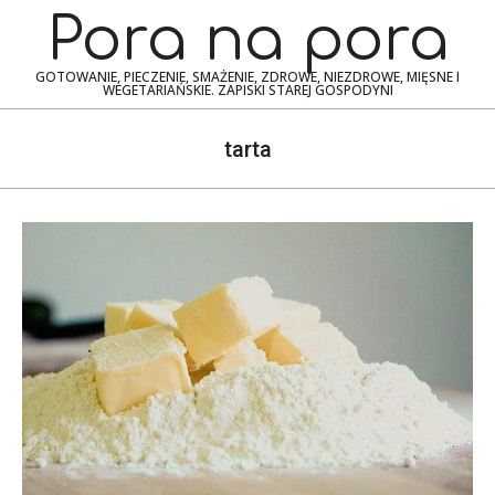
Skip
Navigation
Pora na pora
to
Menu
content
GOTOWANIE, PIECZENIE, SMAŻENIE, ZDROWE, NIEZDROWE, MIĘSNE I
WEGETARIAŃSKIE. ZAPISKI STAREJ GOSPODYNI
tarta