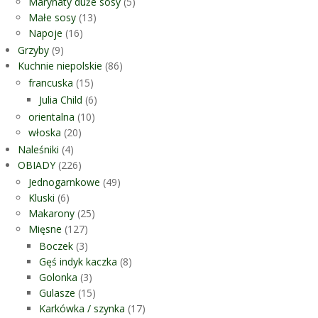
Marynaty duże sosy
(5)
Małe sosy
(13)
Napoje
(16)
Grzyby
(9)
Kuchnie niepolskie
(86)
francuska
(15)
Julia Child
(6)
orientalna
(10)
włoska
(20)
Naleśniki
(4)
OBIADY
(226)
Jednogarnkowe
(49)
Kluski
(6)
Makarony
(25)
Mięsne
(127)
Boczek
(3)
Gęś indyk kaczka
(8)
Golonka
(3)
Gulasze
(15)
Karkówka / szynka
(17)