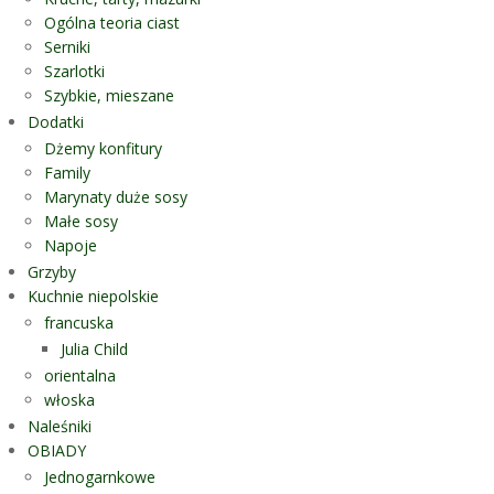
Ogólna teoria ciast
Serniki
Szarlotki
Szybkie, mieszane
Dodatki
Dżemy konfitury
Family
Marynaty duże sosy
Małe sosy
Napoje
Grzyby
Kuchnie niepolskie
francuska
Julia Child
orientalna
włoska
Naleśniki
OBIADY
Jednogarnkowe