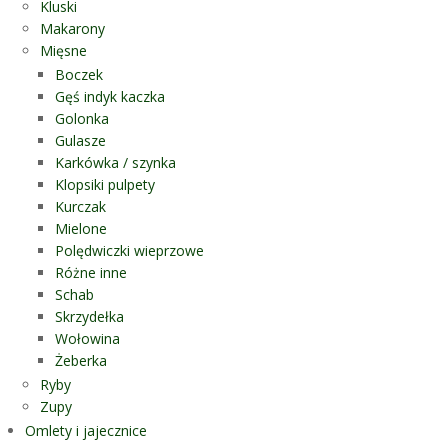
Kluski
Makarony
Mięsne
Boczek
Gęś indyk kaczka
Golonka
Gulasze
Karkówka / szynka
Klopsiki pulpety
Kurczak
Mielone
Polędwiczki wieprzowe
Różne inne
Schab
Skrzydełka
Wołowina
Żeberka
Ryby
Zupy
Omlety i jajecznice