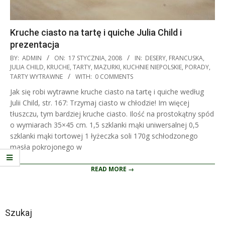
Kruche ciasto na tartę i quiche Julia Child i
prezentacja
2008-
BY:
ADMIN
ON:
17 STYCZNIA, 2008
IN:
DESERY
,
FRANCUSKA
,
01-
JULIA CHILD
,
KRUCHE, TARTY, MAZURKI
,
KUCHNIE NIEPOLSKIE
,
PORADY
,
TARTY WYTRAWNE
WITH:
0 COMMENTS
17
Jak się robi wytrawne kruche ciasto na tartę i quiche według
Julii Child, str. 167: Trzymaj ciasto w chłodzie! Im więcej
tłuszczu, tym bardziej kruche ciasto. Ilość na prostokątny spód
o wymiarach 35×45 cm. 1,5 szklanki mąki uniwersalnej 0,5
szklanki mąki tortowej 1 łyżeczka soli 170g schłodzonego
masła pokrojonego w
READ MORE →
Szukaj