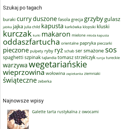
Szukaj po tagach
grzyby
curry
duszone
gulasz
buraki
fasola
grecja
kapusta
jajka
kluski
julia child
karkówka
klopsiki
jabłka
kurczak
makaron
mielone
kurki
młoda kapusta
oddaszfartucha
papryka
orientalne
pieczarki
sos
pieczone
ryż
smażone
ser
ryby
pulpety
schab
spaghetti
szpinak
tomasz strzelczyk
tajlandia
tureckie
turcja
wegetariańskie
warzywa
wieprzowina
wołowina
ziemniaki
zapiekanka
świąteczne
żeberka
Najnowsze wpisy
Galette tarta rustykalna z owocami