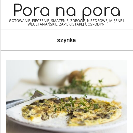
Skip
Navigation
Pora na pora
to
Menu
content
GOTOWANIE, PIECZENIE, SMAŻENIE, ZDROWE, NIEZDROWE, MIĘSNE I
WEGETARIAŃSKIE. ZAPISKI STAREJ GOSPODYNI
szynka