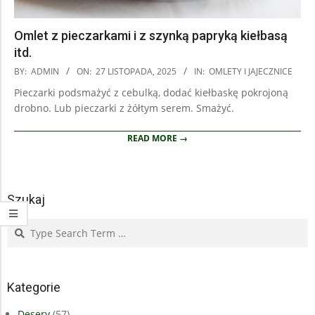
Omlet z pieczarkami i z szynką papryką kiełbasą
itd.
2025-
BY:
ADMIN
ON:
27 LISTOPADA, 2025
IN:
OMLETY I JAJECZNICE
11-
Pieczarki podsmażyć z cebulką, dodać kiełbaskę pokrojoną
27
drobno. Lub pieczarki z żółtym serem. Smażyć.
READ MORE →
Szukaj
Search
Kategorie
Desery
(57)