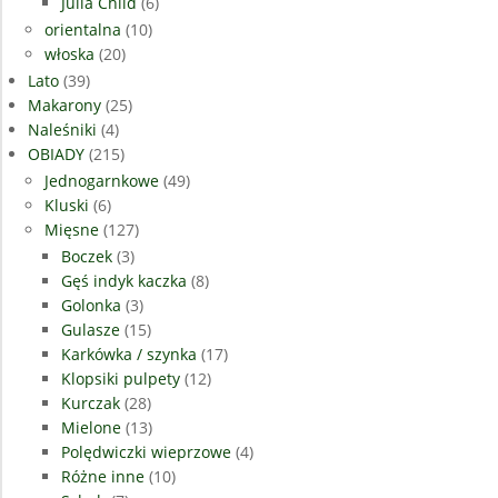
Julia Child
(6)
orientalna
(10)
włoska
(20)
Lato
(39)
Makarony
(25)
Naleśniki
(4)
OBIADY
(215)
Jednogarnkowe
(49)
Kluski
(6)
Mięsne
(127)
Boczek
(3)
Gęś indyk kaczka
(8)
Golonka
(3)
Gulasze
(15)
Karkówka / szynka
(17)
Klopsiki pulpety
(12)
Kurczak
(28)
Mielone
(13)
Polędwiczki wieprzowe
(4)
Różne inne
(10)