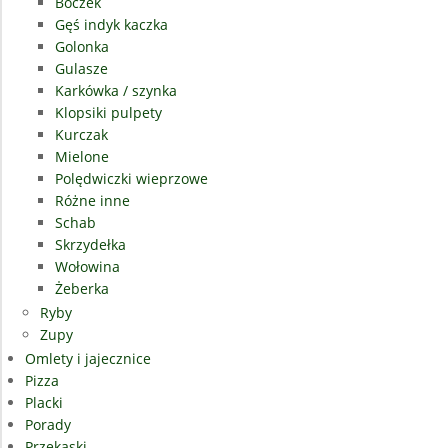
Boczek
Gęś indyk kaczka
Golonka
Gulasze
Karkówka / szynka
Klopsiki pulpety
Kurczak
Mielone
Polędwiczki wieprzowe
Różne inne
Schab
Skrzydełka
Wołowina
Żeberka
Ryby
Zupy
Omlety i jajecznice
Pizza
Placki
Porady
Przekąski