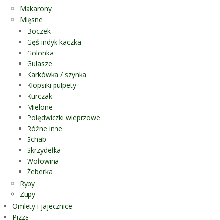
Makarony
Mięsne
Boczek
Gęś indyk kaczka
Golonka
Gulasze
Karkówka / szynka
Klopsiki pulpety
Kurczak
Mielone
Polędwiczki wieprzowe
Różne inne
Schab
Skrzydełka
Wołowina
Żeberka
Ryby
Zupy
Omlety i jajecznice
Pizza