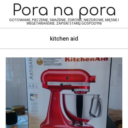
Skip
Navigation
Pora na pora
to
Menu
content
GOTOWANIE, PIECZENIE, SMAŻENIE, ZDROWE, NIEZDROWE, MIĘSNE I
WEGETARIAŃSKIE. ZAPISKI STAREJ GOSPODYNI
kitchen aid