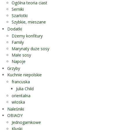
Ogólna teoria ciast
Serniki
Szarlotki
Szybkie, mieszane
Dodatki
Dżemy konfitury
Family
Marynaty duże sosy
Małe sosy
Napoje
Grzyby
Kuchnie niepolskie
francuska
Julia Child
orientalna
włoska
Naleśniki
OBIADY
Jednogarnkowe
Kluski