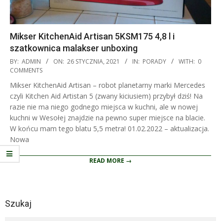
Mikser KitchenAid Artisan 5KSM175 4,8 l i
szatkownica malakser unboxing
2021-
BY:
ADMIN
ON:
26 STYCZNIA, 2021
IN:
PORADY
WITH:
0
01-
COMMENTS
26
Mikser KitchenAid Artisan – robot planetarny marki Mercedes
czyli Kitchen Aid Artistan 5 (zwany kiciusiem) przybył dziś! Na
razie nie ma niego godnego miejsca w kuchni, ale w nowej
kuchni w Wesołej znajdzie na pewno super miejsce na blacie.
W końcu mam tego blatu 5,5 metra! 01.02.2022 – aktualizacja.
Nowa
READ MORE →
Szukaj