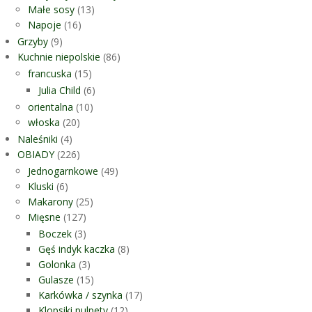
Małe sosy
(13)
Napoje
(16)
Grzyby
(9)
Kuchnie niepolskie
(86)
francuska
(15)
Julia Child
(6)
orientalna
(10)
włoska
(20)
Naleśniki
(4)
OBIADY
(226)
Jednogarnkowe
(49)
Kluski
(6)
Makarony
(25)
Mięsne
(127)
Boczek
(3)
Gęś indyk kaczka
(8)
Golonka
(3)
Gulasze
(15)
Karkówka / szynka
(17)
Klopsiki pulpety
(12)