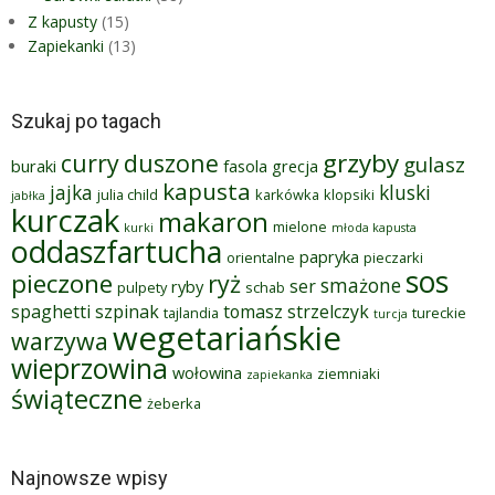
Z kapusty
(15)
Zapiekanki
(13)
Szukaj po tagach
grzyby
curry
duszone
gulasz
buraki
fasola
grecja
kapusta
jajka
kluski
julia child
karkówka
klopsiki
jabłka
kurczak
makaron
mielone
kurki
młoda kapusta
oddaszfartucha
papryka
orientalne
pieczarki
sos
pieczone
ryż
smażone
ser
ryby
pulpety
schab
spaghetti
szpinak
tomasz strzelczyk
tajlandia
tureckie
turcja
wegetariańskie
warzywa
wieprzowina
wołowina
ziemniaki
zapiekanka
świąteczne
żeberka
Najnowsze wpisy