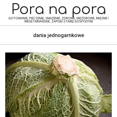
Skip
Navigation
Pora na pora
to
Menu
content
GOTOWANIE, PIECZENIE, SMAŻENIE, ZDROWE, NIEZDROWE, MIĘSNE I
WEGETARIAŃSKIE. ZAPISKI STAREJ GOSPODYNI
dania jednogarnkowe