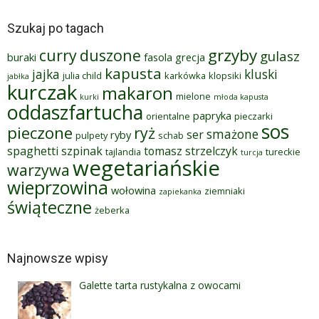
Szukaj po tagach
grzyby
curry
duszone
gulasz
buraki
fasola
grecja
kapusta
jajka
kluski
julia child
karkówka
klopsiki
jabłka
kurczak
makaron
mielone
kurki
młoda kapusta
oddaszfartucha
papryka
orientalne
pieczarki
sos
pieczone
ryż
smażone
ser
ryby
pulpety
schab
spaghetti
szpinak
tomasz strzelczyk
tajlandia
tureckie
turcja
wegetariańskie
warzywa
wieprzowina
wołowina
ziemniaki
zapiekanka
świąteczne
żeberka
Najnowsze wpisy
Galette tarta rustykalna z owocami