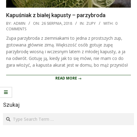
Kapuśniak z białej kapusty – parzybroda
2018-
BY:
ADMIN
ON:
26 SIERPNIA, 2018
IN:
ZUPY
WITH:
0
08-
COMMENTS
26
Zupa parzybroda z ziemniakami to jedna z prostszych zup,
gotowana głównie zimą. Większość osób gotuje zupę
parzybrodę wiosną i wczesnym latem z młodej kapusty, a ja
na odwrót. Gotuję ją, kiedy jak to się mówi, nie mam co do
gara włożyć, a kapusta akurat jest w domu, bo mąż przyniósł
READ MORE →
Szukaj
Search