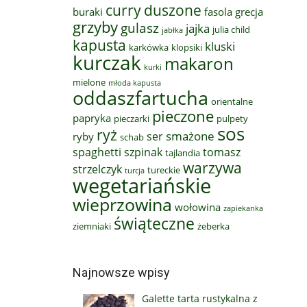
curry
duszone
buraki
fasola
grecja
grzyby
gulasz
jajka
julia child
jabłka
kapusta
kluski
karkówka
klopsiki
kurczak
makaron
kurki
mielone
młoda kapusta
oddaszfartucha
orientalne
pieczone
papryka
pieczarki
pulpety
sos
ryż
smażone
ser
ryby
schab
spaghetti
szpinak
tomasz
tajlandia
warzywa
strzelczyk
tureckie
turcja
wegetariańskie
wieprzowina
wołowina
zapiekanka
świąteczne
ziemniaki
żeberka
Najnowsze wpisy
Galette tarta rustykalna z