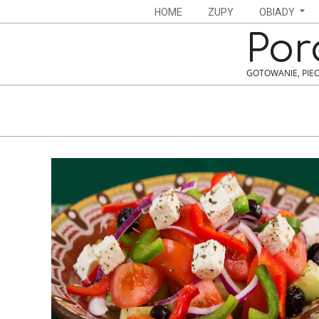
Skip
Navigation
HOME
ZUPY
OBIADY
to
Menu
Por
content
GOTOWANIE, PIEC