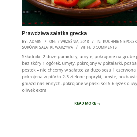
Prawdziwa sałatka grecka
2018-
BY:
ADMIN
ON:
7 WRZEŚNIA, 2018
IN:
KUCHNIE NIEPOLSK
09-
SURÓWKI SAŁATKI
,
WARZYWA
WITH:
0 COMMENTS
07
Składniki: 2 duże pomidory, umyte, pokrojone na grube p
bez skóry 1 ogórek, umyty, pokrojony w półtalarki, pozb
pestek – nie chcemy w sałatce za dużo sosu 1 czerwona 
pokrojona w piórka 2-3 zielone papryki, umyte, pozbawi
gniazd nasiennych, pokrojone w paski sól 5-6 łyżek oliwy
oliwek extra
READ MORE →