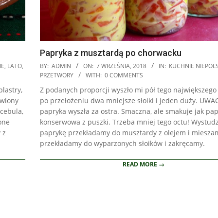
Papryka z musztardą po chorwacku
2018-
IE
,
LATO
,
BY:
ADMIN
ON:
7 WRZEŚNIA, 2018
IN:
KUCHNIE NIEPOLS
09-
PRZETWORY
WITH:
0 COMMENTS
07
lastry,
Z podanych proporcji wyszło mi pół tego największego
awiony
po przełożeniu dwa mniejsze słoiki i jeden duży. UWA
cebula,
papryka wyszła za ostra. Smaczna, ale smakuje jak pa
one
konserwowa z puszki. Trzeba mniej tego octu! Wystud
 z
paprykę przekładamy do musztardy z olejem i miesza
przekładamy do wyparzonych słoików i zakręcamy.
READ MORE →