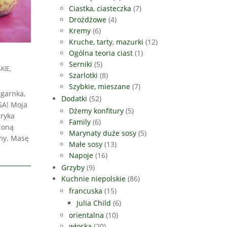
Ciastka, ciasteczka
(7)
Drożdżowe
(4)
Kremy
(6)
Kruche, tarty, mazurki
(12)
Ogólna teoria ciast
(1)
Serniki
(5)
KIE
,
Szarlotki
(8)
Szybkie, mieszane
(7)
 garnka,
Dodatki
(52)
GA! Moja
Dżemy konfitury
(5)
pryka
Family
(6)
zoną
Marynaty duże sosy
(5)
my. Masę
Małe sosy
(13)
Napoje
(16)
Grzyby
(9)
Kuchnie niepolskie
(86)
francuska
(15)
Julia Child
(6)
orientalna
(10)
włoska
(20)