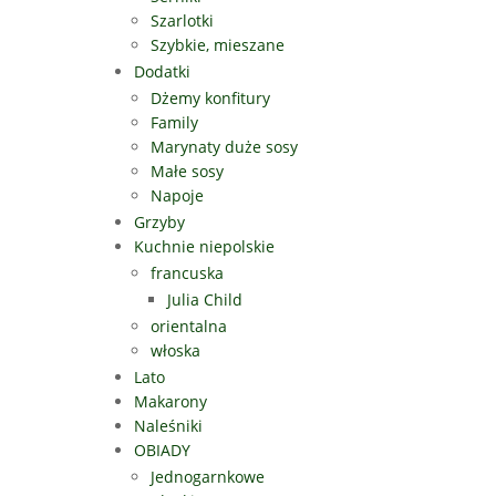
Szarlotki
Szybkie, mieszane
Dodatki
Dżemy konfitury
Family
Marynaty duże sosy
Małe sosy
Napoje
Grzyby
Kuchnie niepolskie
francuska
Julia Child
orientalna
włoska
Lato
Makarony
Naleśniki
OBIADY
Jednogarnkowe