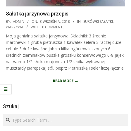
Sałatka jarzynowa przepis
2018-
BY:
ADMIN
ON:
3 WRZEŚNIA, 2018
IN:
SURÓWKI SAŁATKI
,
09-
WARZYWA
WITH:
0 COMMENTS
03
Moja genialna sałatka jarzynowa. Składniki: 3 średnie
marchewki 1 gruba pietruszka 1 kawałek selera 3 raczej duże
cebule 3 duże kwaśne jabłka kilka ogórków kiszonych 6
średnich ziemniaków puszka groszku konserwowego 6-8 jajek
na twardo 1/2 słoika majonezu 1/2 słoika wytrawnej
musztardy (sarepska) sól, pieprz Pietruszkę i seler liczę łącznie
READ MORE →
Szukaj
Search