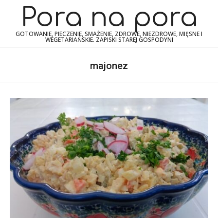
Skip
Navigation
Pora na pora
to
Menu
content
GOTOWANIE, PIECZENIE, SMAŻENIE, ZDROWE, NIEZDROWE, MIĘSNE I
WEGETARIAŃSKIE. ZAPISKI STAREJ GOSPODYNI
majonez