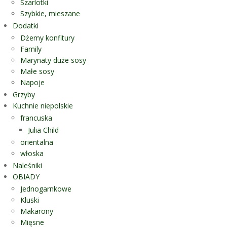
Szarlotki
Szybkie, mieszane
Dodatki
Dżemy konfitury
Family
Marynaty duże sosy
Małe sosy
Napoje
Grzyby
Kuchnie niepolskie
francuska
Julia Child
orientalna
włoska
Naleśniki
OBIADY
Jednogarnkowe
Kluski
Makarony
Mięsne