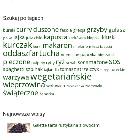
Szukaj po tagach
grzyby
curry
duszone
gulasz
buraki
fasola
grecja
kapusta
jajka
kluski
julia child
karkówka
klopsiki
jabłka
kurczak
makaron
mielone
kurki
młoda kapusta
oddaszfartucha
papryka
orientalne
pieczarki
sos
pieczone
ryż
smażone
ser
ryby
pulpety
schab
spaghetti
szpinak
tomasz strzelczyk
tajlandia
tureckie
turcja
wegetariańskie
warzywa
wieprzowina
wołowina
ziemniaki
zapiekanka
świąteczne
żeberka
Najnowsze wpisy
Galette tarta rustykalna z owocami