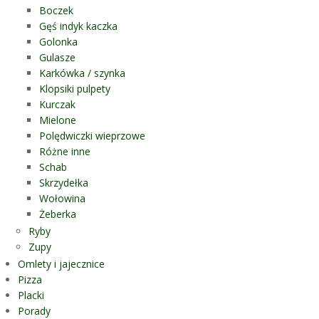
Boczek
Gęś indyk kaczka
Golonka
Gulasze
Karkówka / szynka
Klopsiki pulpety
Kurczak
Mielone
Polędwiczki wieprzowe
Różne inne
Schab
Skrzydełka
Wołowina
Żeberka
Ryby
Zupy
Omlety i jajecznice
Pizza
Placki
Porady