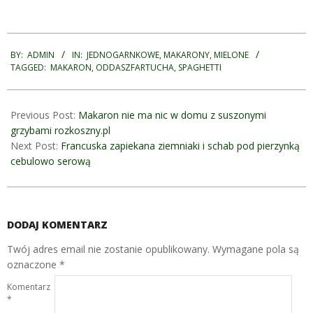
2021-
01-
BY:
ADMIN
IN:
JEDNOGARNKOWE
,
MAKARONY
,
MIELONE
TAGGED:
MAKARON
,
ODDASZFARTUCHA
,
SPAGHETTI
29
Previous Post:
Makaron nie ma nic w domu z suszonymi
grzybami rozkoszny.pl
Next Post:
Francuska zapiekana ziemniaki i schab pod pierzynką
cebulowo serową
DODAJ KOMENTARZ
Twój adres email nie zostanie opublikowany.
Wymagane pola są
oznaczone
*
Komentarz
*