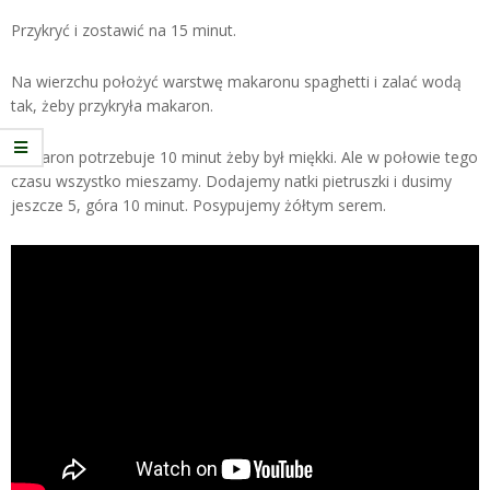
Przykryć i zostawić na 15 minut.
Na wierzchu położyć warstwę makaronu spaghetti i zalać wodą
tak, żeby przykryła makaron.
Makaron potrzebuje 10 minut żeby był miękki. Ale w połowie tego
czasu wszystko mieszamy. Dodajemy natki pietruszki i dusimy
jeszcze 5, góra 10 minut. Posypujemy żółtym serem.