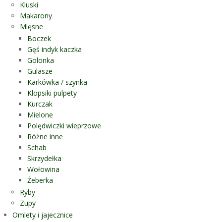
Kluski
Makarony
Mięsne
Boczek
Gęś indyk kaczka
Golonka
Gulasze
Karkówka / szynka
Klopsiki pulpety
Kurczak
Mielone
Polędwiczki wieprzowe
Różne inne
Schab
Skrzydełka
Wołowina
Żeberka
Ryby
Zupy
Omlety i jajecznice