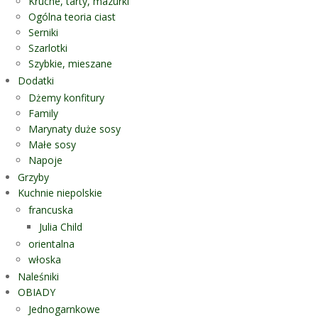
Kruche, tarty, mazurki
Ogólna teoria ciast
Serniki
Szarlotki
Szybkie, mieszane
Dodatki
Dżemy konfitury
Family
Marynaty duże sosy
Małe sosy
Napoje
Grzyby
Kuchnie niepolskie
francuska
Julia Child
orientalna
włoska
Naleśniki
OBIADY
Jednogarnkowe