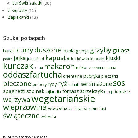
Surówki sałatki
(38)
Z kapusty
(15)
Zapiekanki
(13)
Szukaj po tagach
grzyby
curry
duszone
gulasz
buraki
fasola
grecja
kapusta
jajka
kluski
julia child
karkówka
klopsiki
jabłka
kurczak
makaron
mielone
kurki
młoda kapusta
oddaszfartucha
papryka
orientalne
pieczarki
sos
pieczone
ryż
smażone
ser
ryby
pulpety
schab
spaghetti
szpinak
tomasz strzelczyk
tajlandia
tureckie
turcja
wegetariańskie
warzywa
wieprzowina
wołowina
ziemniaki
zapiekanka
świąteczne
żeberka
Najnowsze wpisy