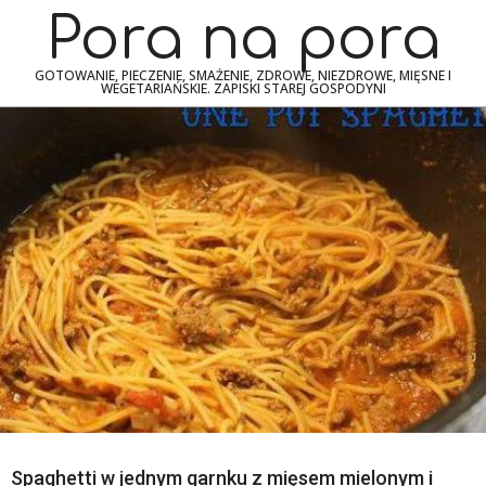
Skip
Navigation
Pora na pora
to
Menu
content
GOTOWANIE, PIECZENIE, SMAŻENIE, ZDROWE, NIEZDROWE, MIĘSNE I
WEGETARIAŃSKIE. ZAPISKI STAREJ GOSPODYNI
Spaghetti w jednym garnku z mięsem mielonym i