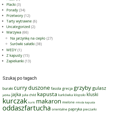
Placki
(3)
Porady
(34)
Przetwory
(12)
Tarty wytrawne
(6)
Uncategorized
(2)
Warzywa
(66)
Na jarzynkę na ciepło
(27)
Surówki sałatki
(38)
WEDY
(1)
Z kapusty
(15)
Zapiekanki
(13)
Szukaj po tagach
grzyby
curry
duszone
gulasz
buraki
fasola
grecja
kapusta
jajka
kluski
julia child
karkówka
klopsiki
jabłka
kurczak
makaron
mielone
kurki
młoda kapusta
oddaszfartucha
papryka
orientalne
pieczarki