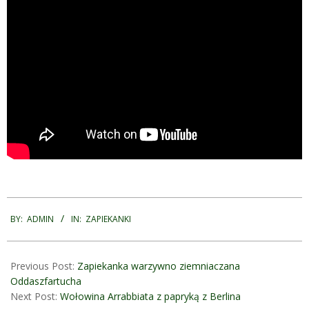
2024-
08-
BY:
ADMIN
IN:
ZAPIEKANKI
18
Previous Post:
Zapiekanka warzywno ziemniaczana
Oddaszfartucha
Next Post:
Wołowina Arrabbiata z papryką z Berlina