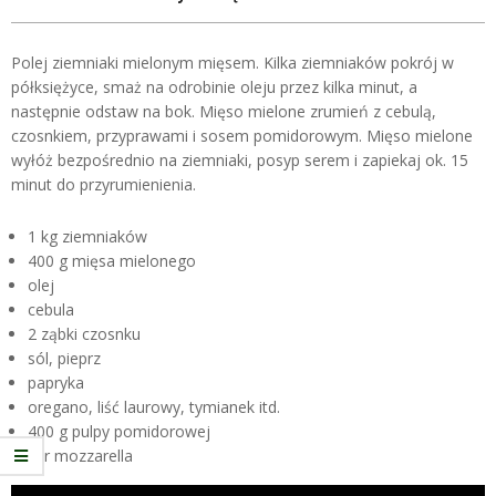
Polej ziemniaki mielonym mięsem. Kilka ziemniaków pokrój w
półksiężyce, smaż na odrobinie oleju przez kilka minut, a
następnie odstaw na bok. Mięso mielone zrumień z cebulą,
czosnkiem, przyprawami i sosem pomidorowym. Mięso mielone
wyłóż bezpośrednio na ziemniaki, posyp serem i zapiekaj ok. 15
minut do przyrumienienia.
1 kg ziemniaków
400 g mięsa mielonego
olej
cebula
2 ząbki czosnku
sól, pieprz
papryka
oregano, liść laurowy, tymianek itd.
400 g pulpy pomidorowej
ser mozzarella