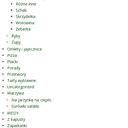
Różne inne
Schab
Skrzydełka
Wołowina
Żeberka
Ryby
Zupy
Omlety i jajecznice
Pizza
Placki
Porady
Przetwory
Tarty wytrawne
Uncategorized
Warzywa
Na jarzynkę na ciepło
Surówki sałatki
WEDY
Z kapusty
Zapiekanki