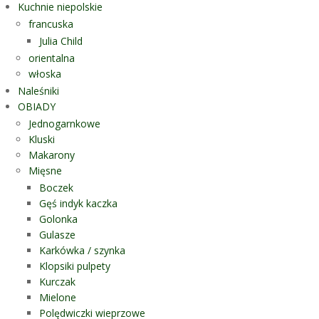
Kuchnie niepolskie
francuska
Julia Child
orientalna
włoska
Naleśniki
OBIADY
Jednogarnkowe
Kluski
Makarony
Mięsne
Boczek
Gęś indyk kaczka
Golonka
Gulasze
Karkówka / szynka
Klopsiki pulpety
Kurczak
Mielone
Polędwiczki wieprzowe