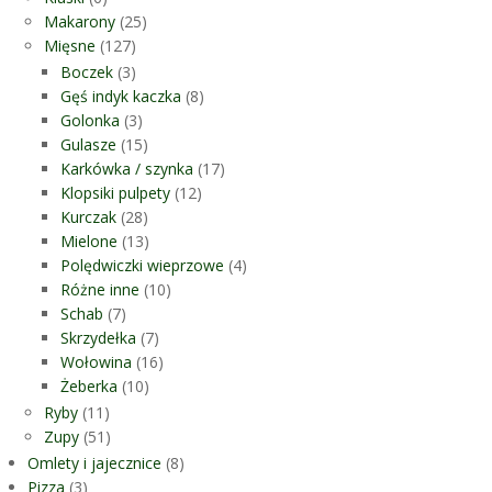
Makarony
(25)
Mięsne
(127)
Boczek
(3)
Gęś indyk kaczka
(8)
Golonka
(3)
Gulasze
(15)
Karkówka / szynka
(17)
Klopsiki pulpety
(12)
Kurczak
(28)
Mielone
(13)
Polędwiczki wieprzowe
(4)
Różne inne
(10)
Schab
(7)
Skrzydełka
(7)
Wołowina
(16)
Żeberka
(10)
Ryby
(11)
Zupy
(51)
Omlety i jajecznice
(8)
Pizza
(3)