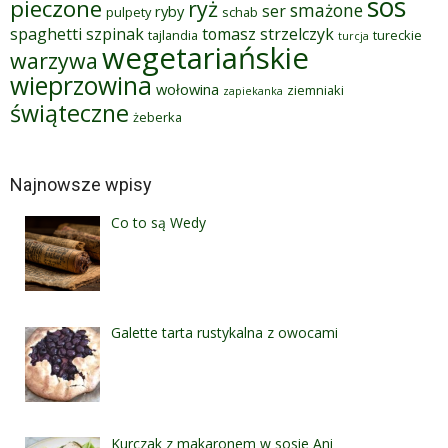
sos
pieczone
ryż
smażone
ser
ryby
pulpety
schab
spaghetti
szpinak
tomasz strzelczyk
tajlandia
tureckie
turcja
wegetariańskie
warzywa
wieprzowina
wołowina
ziemniaki
zapiekanka
świąteczne
żeberka
Najnowsze wpisy
Co to są Wedy
Galette tarta rustykalna z owocami
Kurczak z makaronem w sosie Ani