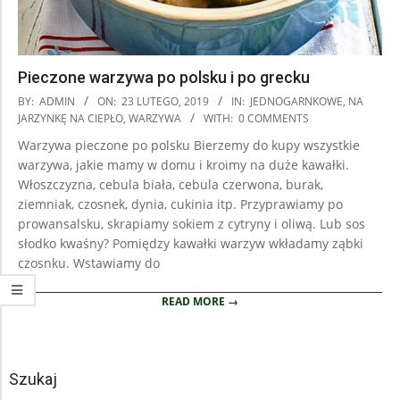
Pieczone warzywa po polsku i po grecku
2019-
BY:
ADMIN
ON:
23 LUTEGO, 2019
IN:
JEDNOGARNKOWE
,
NA
02-
JARZYNKĘ NA CIEPŁO
,
WARZYWA
WITH:
0 COMMENTS
23
Warzywa pieczone po polsku Bierzemy do kupy wszystkie
warzywa, jakie mamy w domu i kroimy na duże kawałki.
Włoszczyzna, cebula biała, cebula czerwona, burak,
ziemniak, czosnek, dynia, cukinia itp. Przyprawiamy po
prowansalsku, skrapiamy sokiem z cytryny i oliwą. Lub sos
słodko kwaśny? Pomiędzy kawałki warzyw wkładamy ząbki
czosnku. Wstawiamy do
READ MORE →
Szukaj