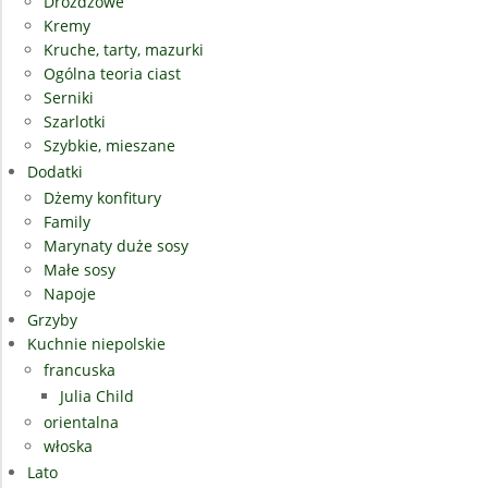
Drożdżowe
Kremy
Kruche, tarty, mazurki
Ogólna teoria ciast
Serniki
Szarlotki
Szybkie, mieszane
Dodatki
Dżemy konfitury
Family
Marynaty duże sosy
Małe sosy
Napoje
Grzyby
Kuchnie niepolskie
francuska
Julia Child
orientalna
włoska
Lato