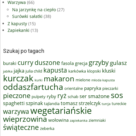
Warzywa
(66)
Na jarzynkę na ciepło
(27)
Surówki sałatki
(38)
Z kapusty
(15)
Zapiekanki
(13)
Szukaj po tagach
grzyby
curry
duszone
gulasz
buraki
fasola
grecja
kapusta
jajka
kluski
julia child
karkówka
klopsiki
jabłka
kurczak
makaron
mielone
kurki
młoda kapusta
oddaszfartucha
papryka
orientalne
pieczarki
sos
pieczone
ryż
smażone
ser
ryby
pulpety
schab
spaghetti
szpinak
tomasz strzelczyk
tajlandia
tureckie
turcja
wegetariańskie
warzywa
wieprzowina
wołowina
ziemniaki
zapiekanka
świąteczne
żeberka