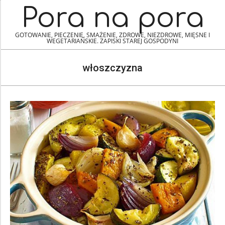
Skip
Navigation
Pora na pora
to
Menu
content
GOTOWANIE, PIECZENIE, SMAŻENIE, ZDROWE, NIEZDROWE, MIĘSNE I
WEGETARIAŃSKIE. ZAPISKI STAREJ GOSPODYNI
włoszczyzna