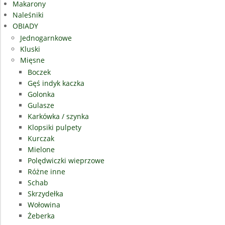
Makarony
Naleśniki
OBIADY
Jednogarnkowe
Kluski
Mięsne
Boczek
Gęś indyk kaczka
Golonka
Gulasze
Karkówka / szynka
Klopsiki pulpety
Kurczak
Mielone
Polędwiczki wieprzowe
Różne inne
Schab
Skrzydełka
Wołowina
Żeberka