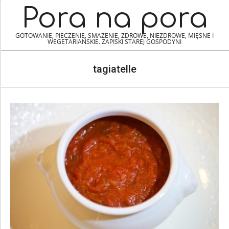
Skip
Navigation
Pora na pora
to
Menu
content
GOTOWANIE, PIECZENIE, SMAŻENIE, ZDROWE, NIEZDROWE, MIĘSNE I
WEGETARIAŃSKIE. ZAPISKI STAREJ GOSPODYNI
tagiatelle