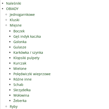
Naleśniki
OBIADY
Jednogarnkowe
Kluski
Mięsne
Boczek
Gęś indyk kaczka
Golonka
Gulasze
Karkówka / szynka
Klopsiki pulpety
Kurczak
Mielone
Polędwiczki wieprzowe
Różne inne
Schab
Skrzydełka
Wołowina
Żeberka
Ryby