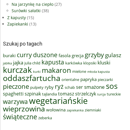
Na jarzynkę na ciepło
(27)
Surówki sałatki
(38)
Z kapusty
(15)
Zapiekanki
(13)
Szukaj po tagach
grzyby
curry
duszone
gulasz
buraki
fasola
grecja
kapusta
jajka
kluski
julia child
karkówka
klopsiki
jabłka
kurczak
makaron
mielone
kurki
młoda kapusta
oddaszfartucha
papryka
orientalne
pieczarki
sos
pieczone
ryż
smażone
ser
ryby
pulpety
schab
spaghetti
szpinak
tomasz strzelczyk
tajlandia
tureckie
turcja
wegetariańskie
warzywa
wieprzowina
wołowina
ziemniaki
zapiekanka
świąteczne
żeberka