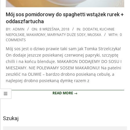
Mój sos pomidorowy do spaghetti wstążek rurek +
oddaszfartucha
2018-
BY:
ADMIN
ON:
8 WRZEŚNIA, 2018
IN:
DODATKI
,
KUCHNIE
09-
NIEPOLSKIE
,
MAKARONY
,
MARYNATY DUŻE SOSY
,
WŁOSKA
WITH:
0
COMMENTS
08
Mój sos jest o dziwo prawie taki sam jak Tomka Strzelczyka!
On dodaje jeszcze posiekanej czerwonej papryki, szczyptę
chilli i na końcu blenduje. MAKARON DODAJEMY DO SOSU I
MIESZAMY. NIE POLEWAMY SOSEM MAKARONU! Na patelni
zeszklić na OLIWIE – bardzo drobno posiekaną cebulę, a
najlepiej drobno posiekaną dymkę razem z
READ MORE →
Szukaj
Search