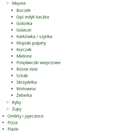
Mięsne
Boczek
Gęś indyk kaczka
Golonka
Gulasze
Karkówka / szynka
Klopsiki pulpety
Kurczak
Mielone
Polędwiczki wieprzowe
Różne inne
Schab
Skrzydełka
Wołowina
Żeberka
Ryby
Zupy
Omlety i jajecznice
Pizza
Placki