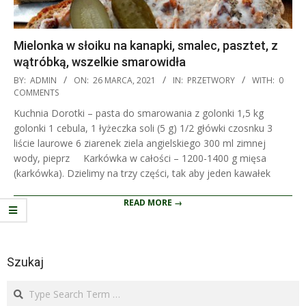
Mielonka w słoiku na kanapki, smalec, pasztet, z
wątróbką, wszelkie smarowidła
2021-
BY:
ADMIN
ON:
26 MARCA, 2021
IN:
PRZETWORY
WITH:
0
03-
COMMENTS
26
Kuchnia Dorotki – pasta do smarowania z golonki 1,5 kg
golonki 1 cebula, 1 łyżeczka soli (5 g) 1/2 główki czosnku 3
liście laurowe 6 ziarenek ziela angielskiego 300 ml zimnej
wody, pieprz Karkówka w całości – 1200-1400 g mięsa
(karkówka). Dzielimy na trzy części, tak aby jeden kawałek
READ MORE →
Szukaj
Search