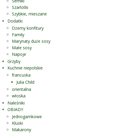
Serniki
Szarlotki
Szybkie, mieszane
Dodatki
Dżemy konfitury
Family
Marynaty duże sosy
Małe sosy
Napoje
Grzyby
Kuchnie niepolskie
francuska
Julia Child
orientalna
włoska
Naleśniki
OBIADY
Jednogarnkowe
Kluski
Makarony