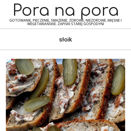
Skip
Navigation
Pora na pora
to
Menu
content
GOTOWANIE, PIECZENIE, SMAŻENIE, ZDROWE, NIEZDROWE, MIĘSNE I
WEGETARIAŃSKIE. ZAPISKI STAREJ GOSPODYNI
słoik