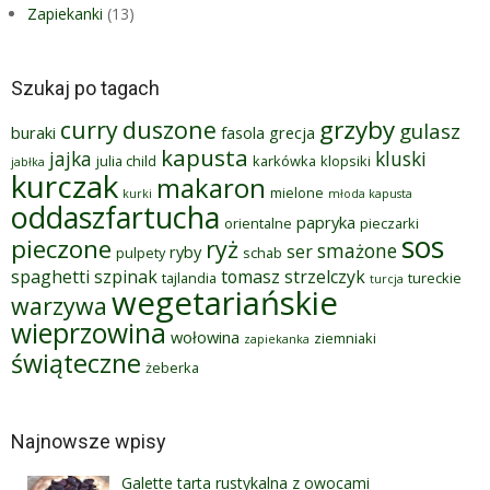
Zapiekanki
(13)
Szukaj po tagach
grzyby
curry
duszone
gulasz
buraki
fasola
grecja
kapusta
jajka
kluski
julia child
karkówka
klopsiki
jabłka
kurczak
makaron
mielone
kurki
młoda kapusta
oddaszfartucha
papryka
orientalne
pieczarki
sos
pieczone
ryż
smażone
ser
ryby
pulpety
schab
spaghetti
szpinak
tomasz strzelczyk
tajlandia
tureckie
turcja
wegetariańskie
warzywa
wieprzowina
wołowina
ziemniaki
zapiekanka
świąteczne
żeberka
Najnowsze wpisy
Galette tarta rustykalna z owocami