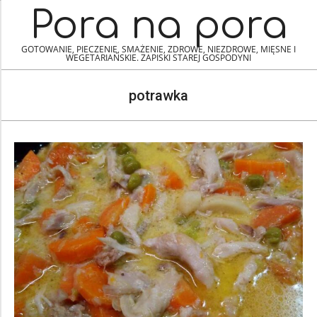
Skip
Navigation
Pora na pora
to
Menu
content
GOTOWANIE, PIECZENIE, SMAŻENIE, ZDROWE, NIEZDROWE, MIĘSNE I
WEGETARIAŃSKIE. ZAPISKI STAREJ GOSPODYNI
potrawka