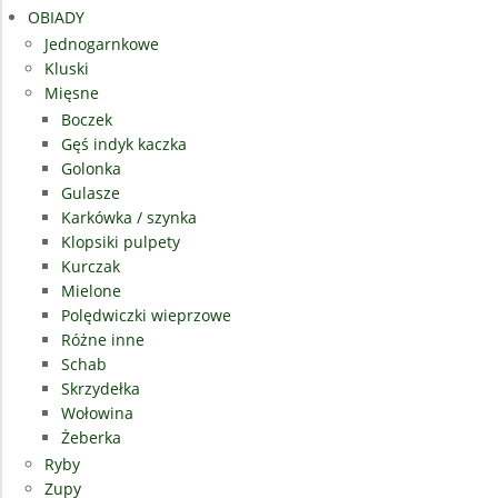
OBIADY
Jednogarnkowe
Kluski
Mięsne
Boczek
Gęś indyk kaczka
Golonka
Gulasze
Karkówka / szynka
Klopsiki pulpety
Kurczak
Mielone
Polędwiczki wieprzowe
Różne inne
Schab
Skrzydełka
Wołowina
Żeberka
Ryby
Zupy