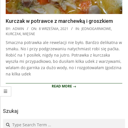
Kurczak w potrawce z marchewką i groszkiem
2021-
BY:
ADMIN
ON:
8 WRZEŚNIA, 2021
IN:
JEDNOGARNKOWE
,
09-
KURCZAK
,
MIĘSNE
08
Smaczna potrawka ale rewelacji nie było. Bardzo delikatna w
smaku. No i przy podgrzewaniu natychmiast robi się paćka.
Robić na 1 posiłek, nigdy na jutro. Potrawka z kurczaka
wyszła mi przypadkowo, bo dusiłam kilka udek z warzywami,
wlałam do garnka za dużo wody, no i rozgotowałam (godzina
na kilka udek
READ MORE →
Szukaj
Search