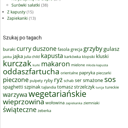
Surówki sałatki
(38)
Z kapusty
(15)
Zapiekanki
(13)
Szukaj po tagach
grzyby
curry
duszone
gulasz
buraki
fasola
grecja
kapusta
jajka
kluski
julia child
karkówka
klopsiki
jabłka
kurczak
makaron
mielone
kurki
młoda kapusta
oddaszfartucha
papryka
orientalne
pieczarki
sos
pieczone
ryż
smażone
ser
ryby
pulpety
schab
spaghetti
szpinak
tomasz strzelczyk
tajlandia
tureckie
turcja
wegetariańskie
warzywa
wieprzowina
wołowina
ziemniaki
zapiekanka
świąteczne
żeberka