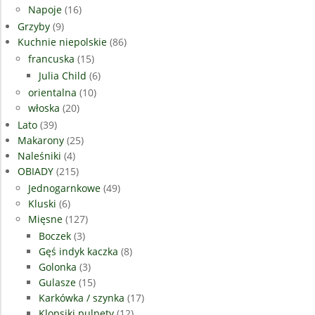
Napoje
(16)
Grzyby
(9)
Kuchnie niepolskie
(86)
francuska
(15)
Julia Child
(6)
orientalna
(10)
włoska
(20)
Lato
(39)
Makarony
(25)
Naleśniki
(4)
OBIADY
(215)
Jednogarnkowe
(49)
Kluski
(6)
Mięsne
(127)
Boczek
(3)
Gęś indyk kaczka
(8)
Golonka
(3)
Gulasze
(15)
Karkówka / szynka
(17)
Klopsiki pulpety
(12)