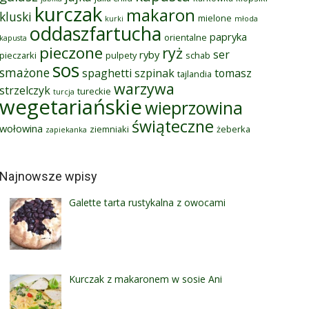
kurczak
makaron
kluski
mielone
kurki
młoda
oddaszfartucha
papryka
orientalne
kapusta
pieczone
ryż
ser
ryby
pieczarki
pulpety
schab
sos
smażone
spaghetti
szpinak
tomasz
tajlandia
warzywa
strzelczyk
tureckie
turcja
wegetariańskie
wieprzowina
świąteczne
wołowina
ziemniaki
żeberka
zapiekanka
Najnowsze wpisy
Galette tarta rustykalna z owocami
Kurczak z makaronem w sosie Ani