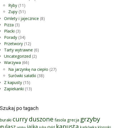
Ryby
(11)
Zupy
(51)
Omlety i jajecznice
(8)
Pizza
(3)
Placki
(3)
Porady
(34)
Przetwory
(12)
Tarty wytrawne
(6)
Uncategorized
(2)
Warzywa
(66)
Na jarzynkę na ciepło
(27)
Surówki sałatki
(38)
Z kapusty
(15)
Zapiekanki
(13)
Szukaj po tagach
grzyby
curry
duszone
buraki
fasola
grecja
kapusta
gulasz
jajka
julia child
karkówka
klopsiki
jabłka