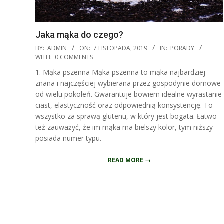
Jaka mąka do czego?
2019-
BY:
ADMIN
ON:
7 LISTOPADA, 2019
IN:
PORADY
11-
WITH:
0 COMMENTS
07
1. Mąka pszenna Mąka pszenna to mąka najbardziej
znana i najczęściej wybierana przez gospodynie domowe
od wielu pokoleń. Gwarantuje bowiem idealne wyrastanie
ciast, elastyczność oraz odpowiednią konsystencję. To
wszystko za sprawą glutenu, w który jest bogata. Łatwo
też zauważyć, że im mąka ma bielszy kolor, tym niższy
posiada numer typu.
READ MORE →