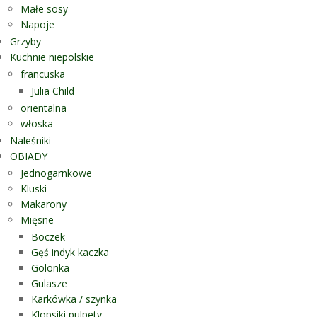
Małe sosy
Napoje
Grzyby
Kuchnie niepolskie
francuska
Julia Child
orientalna
włoska
Naleśniki
OBIADY
Jednogarnkowe
Kluski
Makarony
Mięsne
Boczek
Gęś indyk kaczka
Golonka
Gulasze
Karkówka / szynka
Klopsiki pulpety