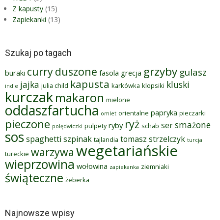
Z kapusty
(15)
Zapiekanki
(13)
Szukaj po tagach
grzyby
curry
duszone
gulasz
buraki
fasola
grecja
kapusta
jajka
kluski
julia child
karkówka
klopsiki
indie
kurczak
makaron
mielone
oddaszfartucha
papryka
orientalne
pieczarki
omlet
pieczone
ryż
smażone
ser
ryby
pulpety
schab
polędwiczki
sos
spaghetti
szpinak
tomasz strzelczyk
tajlandia
turcja
wegetariańskie
warzywa
tureckie
wieprzowina
wołowina
ziemniaki
zapiekanka
świąteczne
żeberka
Najnowsze wpisy