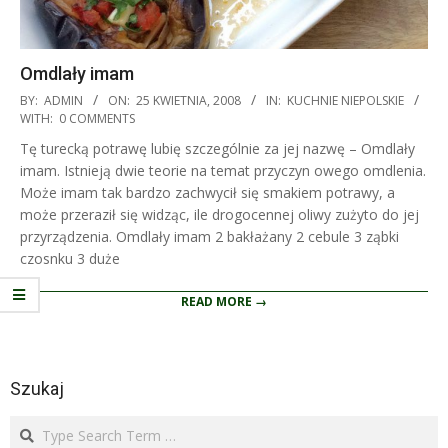
Omdlały imam
2008-
BY:
ADMIN
ON:
25 KWIETNIA, 2008
IN:
KUCHNIE NIEPOLSKIE
04-
WITH:
0 COMMENTS
25
Tę turecką potrawę lubię szczególnie za jej nazwę – Omdlały
imam. Istnieją dwie teorie na temat przyczyn owego omdlenia.
Może imam tak bardzo zachwycił się smakiem potrawy, a
może przeraził się widząc, ile drogocennej oliwy zużyto do jej
przyrządzenia. Omdlały imam 2 bakłażany 2 cebule 3 ząbki
czosnku 3 duże
READ MORE →
Szukaj
Search