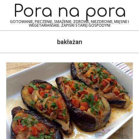
Skip
Navigation
Pora na pora
to
Menu
content
GOTOWANIE, PIECZENIE, SMAŻENIE, ZDROWE, NIEZDROWE, MIĘSNE I
WEGETARIAŃSKIE. ZAPISKI STAREJ GOSPODYNI
bakłażan