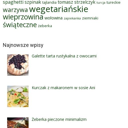
spaghetti
szpinak
tomasz strzelczyk
tajlandia
tureckie
turcja
wegetariańskie
warzywa
wieprzowina
wołowina
ziemniaki
zapiekanka
świąteczne
żeberka
Najnowsze wpisy
Galette tarta rustykalna z owocami
Kurczak z makaronem w sosie Ani
Żeberka pieczone minimalizm