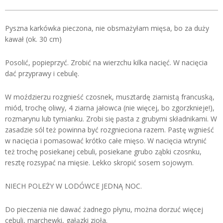
Pyszna karkówka pieczona, nie obsmażyłam mięsa, bo za duży
kawał (ok. 30 cm)
Posolić, popieprzyć. Zrobić na wierzchu kilka nacięć. W nacięcia
dać przyprawy i cebulę.
W moździerzu rozgnieść czosnek, musztardę ziarnistą francuską,
miód, trochę oliwy, 4 ziarna jałowca (nie więcej, bo zgorzknieje!),
rozmarynu lub tymianku. Zrobi się pasta z grubymi składnikami. W
zasadzie sól też powinna być rozgnieciona razem. Pastę wgnieść
w nacięcia i pomasować krótko całe mięso. W nacięcia wtrynić
też trochę posiekanej cebuli, posiekane grubo ząbki czosnku,
resztę rozsypać na mięsie. Lekko skropić sosem sojowym.
NIECH POLEŻY W LODÓWCE JEDNĄ NOC.
Do pieczenia nie dawać żadnego płynu, można dorzuć więcej
cebuli, marchewki, gałązki zioła.