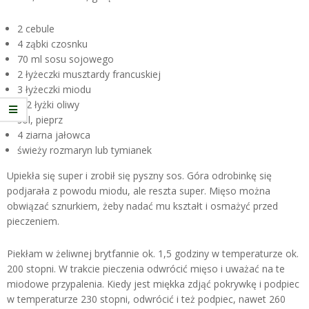
2 cebule
4 ząbki czosnku
70 ml sosu sojowego
2 łyżeczki musztardy francuskiej
3 łyżeczki miodu
1-2 łyżki oliwy
sól, pieprz
4 ziarna jałowca
świeży rozmaryn lub tymianek
Upiekła się super i zrobił się pyszny sos. Góra odrobinkę się
podjarała z powodu miodu, ale reszta super. Mięso można
obwiązać sznurkiem, żeby nadać mu kształt i osmażyć przed
pieczeniem.
Piekłam w żeliwnej brytfannie ok. 1,5 godziny w temperaturze ok.
200 stopni. W trakcie pieczenia odwrócić mięso i uważać na te
miodowe przypalenia. Kiedy jest miękka zdjąć pokrywkę i podpiec
w temperaturze 230 stopni, odwrócić i też podpiec, nawet 260