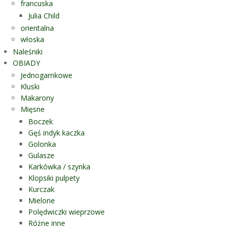
francuska
Julia Child
orientalna
włoska
Naleśniki
OBIADY
Jednogarnkowe
Kluski
Makarony
Mięsne
Boczek
Gęś indyk kaczka
Golonka
Gulasze
Karkówka / szynka
Klopsiki pulpety
Kurczak
Mielone
Polędwiczki wieprzowe
Różne inne