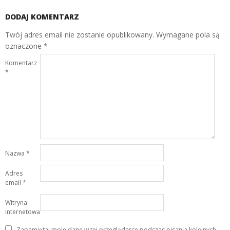
DODAJ KOMENTARZ
Twój adres email nie zostanie opublikowany.
Wymagane pola są
oznaczone
*
Komentarz
*
Nazwa
*
Adres
email
*
Witryna
internetowa
Zapamiętaj moje dane w tej przeglądarce podczas pisania kolejnych