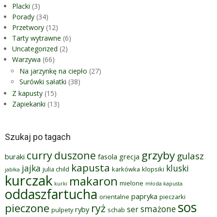
Placki
(3)
Porady
(34)
Przetwory
(12)
Tarty wytrawne
(6)
Uncategorized
(2)
Warzywa
(66)
Na jarzynkę na ciepło
(27)
Surówki sałatki
(38)
Z kapusty
(15)
Zapiekanki
(13)
Szukaj po tagach
grzyby
curry
duszone
gulasz
buraki
fasola
grecja
kapusta
jajka
kluski
julia child
karkówka
klopsiki
jabłka
kurczak
makaron
mielone
kurki
młoda kapusta
oddaszfartucha
papryka
orientalne
pieczarki
sos
pieczone
ryż
smażone
ser
ryby
pulpety
schab