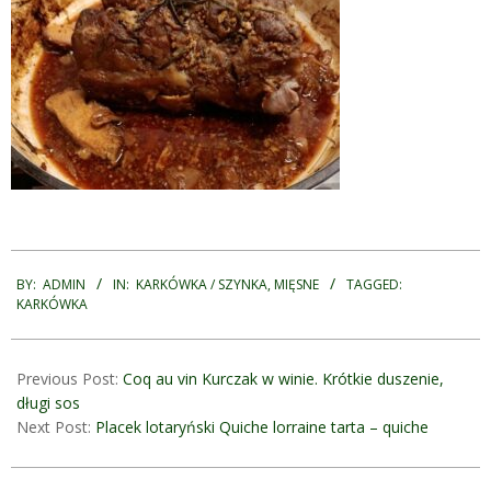
2021-
01-
BY:
ADMIN
IN:
KARKÓWKA / SZYNKA
,
MIĘSNE
TAGGED:
KARKÓWKA
14
Previous Post:
Coq au vin Kurczak w winie. Krótkie duszenie,
długi sos
Next Post:
Placek lotaryński Quiche lorraine tarta – quiche