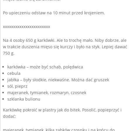
Po upieczeniu odstaw na 10 minut przed krojeniem.
xxxxxxxxxxxxxxxxxxxxxxx
Na 4 osoby 650 g karkówki. Ale to trochę mało. Niby dobrze, ale
w trakcie duszenia mięso się kurczy i było na styk. Lepiej dawać
750 g.
karkówka – może być schab, polędwica
cebula
jabłka – były słodkie, niekwaśne. Można dać gruszek
sól, pieprz
majeranek, tymianek, rozmaryn, czosnek
szklanka bulionu
Karkówkę pokroić w plastry jak do bitek. Posolić, popieprzyć i
dodać:
majeranek, tymianek, kilka ząbków czosnku i na końcu do