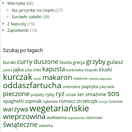
Warzywa
(66)
Na jarzynkę na ciepło
(27)
Surówki sałatki
(38)
Z kapusty
(15)
Zapiekanki
(13)
Szukaj po tagach
grzyby
curry
duszone
gulasz
buraki
fasola
grecja
kapusta
jajka
kluski
julia child
karkówka
klopsiki
jabłka
kurczak
makaron
mielone
kurki
młoda kapusta
oddaszfartucha
papryka
orientalne
pieczarki
sos
pieczone
ryż
smażone
ser
ryby
pulpety
schab
spaghetti
szpinak
tomasz strzelczyk
tajlandia
tureckie
turcja
wegetariańskie
warzywa
wieprzowina
wołowina
ziemniaki
zapiekanka
świąteczne
żeberka