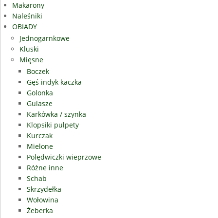
Makarony
Naleśniki
OBIADY
Jednogarnkowe
Kluski
Mięsne
Boczek
Gęś indyk kaczka
Golonka
Gulasze
Karkówka / szynka
Klopsiki pulpety
Kurczak
Mielone
Polędwiczki wieprzowe
Różne inne
Schab
Skrzydełka
Wołowina
Żeberka