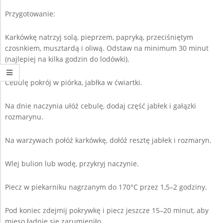
Przygotowanie:
Karkówkę natrzyj solą, pieprzem, papryką, przeciśniętym
czosnkiem, musztardą i oliwą. Odstaw na minimum 30 minut
(najlepiej na kilka godzin do lodówki).
Cebulę pokrój w piórka, jabłka w ćwiartki.
Na dnie naczynia ułóż cebulę, dodaj część jabłek i gałązki
rozmarynu.
Na warzywach połóż karkówkę, dołóż resztę jabłek i rozmaryn.
Wlej bulion lub wodę, przykryj naczynie.
Piecz w piekarniku nagrzanym do 170°C przez 1,5–2 godziny.
Pod koniec zdejmij pokrywkę i piecz jeszcze 15–20 minut, aby
mięso ładnie się zarumieniło.