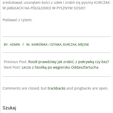
zredukował, usunęłam kości z udek i zrobił się pyszny KURCZAK
W JABŁKACH NA PÓŁSŁODKO W PYSZNYM SOSIE!!
Podawać z ryżem.
2024-
09-
BY:
ADMIN
IN:
KARKÓWKA / SZYNKA
,
KURCZAK
,
MIĘSNE
09
Previous Post:
Rosół prawdziwy jak zrobić, z pokrywką czy bez?
Next Post:
Leczo z fasolką po węgiersku Oddaszfartucha
Comments are closed, but
trackbacks
and pingbacks are open.
Szukaj