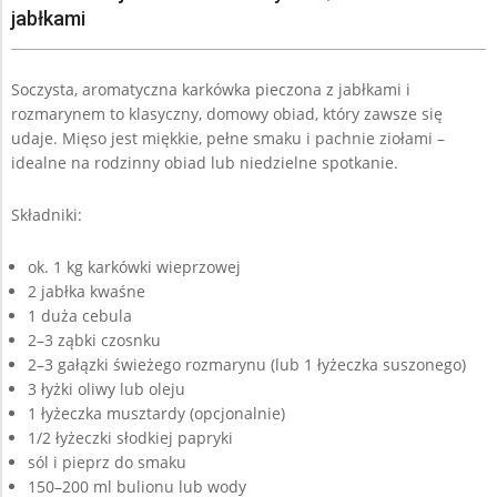
jabłkami
Soczysta, aromatyczna karkówka pieczona z jabłkami i
rozmarynem to klasyczny, domowy obiad, który zawsze się
udaje. Mięso jest miękkie, pełne smaku i pachnie ziołami –
idealne na rodzinny obiad lub niedzielne spotkanie.
Składniki:
ok. 1 kg karkówki wieprzowej
2 jabłka kwaśne
1 duża cebula
2–3 ząbki czosnku
2–3 gałązki świeżego rozmarynu (lub 1 łyżeczka suszonego)
3 łyżki oliwy lub oleju
1 łyżeczka musztardy (opcjonalnie)
1/2 łyżeczki słodkiej papryki
sól i pieprz do smaku
150–200 ml bulionu lub wody