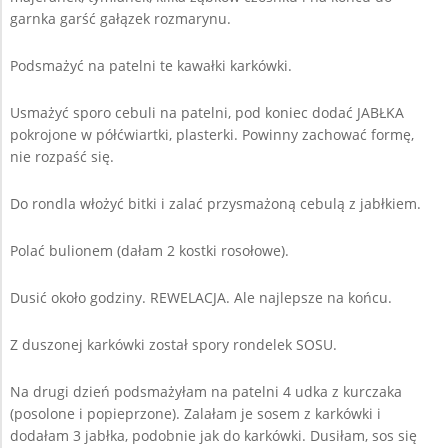
garnka garść gałązek rozmarynu.
Podsmażyć na patelni te kawałki karkówki.
Usmażyć sporo cebuli na patelni, pod koniec dodać JABŁKA
pokrojone w półćwiartki, plasterki. Powinny zachować formę,
nie rozpaść się.
Do rondla włożyć bitki i zalać przysmażoną cebulą z jabłkiem.
Polać bulionem (dałam 2 kostki rosołowe).
Dusić około godziny. REWELACJA. Ale najlepsze na końcu.
Z duszonej karkówki został spory rondelek SOSU.
Na drugi dzień podsmażyłam na patelni 4 udka z kurczaka
(posolone i popieprzone). Zalałam je sosem z karkówki i
dodałam 3 jabłka, podobnie jak do karkówki. Dusiłam, sos się