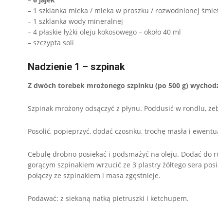
– 1 szklanka mleka / mleka w proszku / rozwodnionej śmie
– 1 szklanka wody mineralnej
– 4 płaskie łyżki oleju kokosowego – około 40 ml
– szczypta soli
Nadzienie 1 – szpinak
Z dwóch torebek mrożonego szpinku (po 500 g) wychodz
Szpinak mrożony odsączyć z płynu. Poddusić w rondlu, żeb
Posolić, popieprzyć, dodać czosnku, trochę masła i ewentu
Cebulę drobno posiekać i podsmażyć na oleju. Dodać do r
gorącym szpinakiem wrzucić ze 3 plastry żółtego sera posi
połączy ze szpinakiem i masa zgęstnieje.
Podawać: z siekaną natką pietruszki i ketchupem.