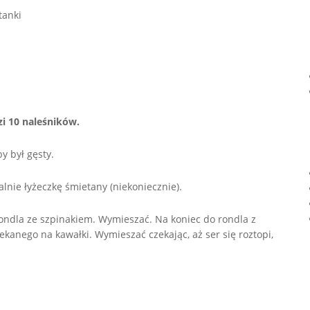
tanki
i 10 naleśników.
y był gęsty.
alnie łyżeczkę śmietany (niekoniecznie).
ondla ze szpinakiem. Wymieszać. Na koniec do rondla z
ekanego na kawałki. Wymieszać czekając, aż ser się roztopi,