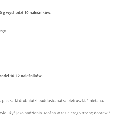
00 g wychodzi 10 naleśników.
iego
hodzi 10-12 naleśników.
pieczarki drobniutki poddusić, natka pietruszki, śmietana.
 było użyć jako nadzienia. Można w razie czego trochę doprawić