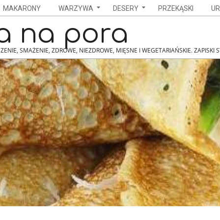
MAKARONY
WARZYWA
DESERY
PRZEKĄSKI
UR
a na pora
ZENIE, SMAŻENIE, ZDROWE, NIEZDROWE, MIĘSNE I WEGETARIAŃSKIE. ZAPISKI 