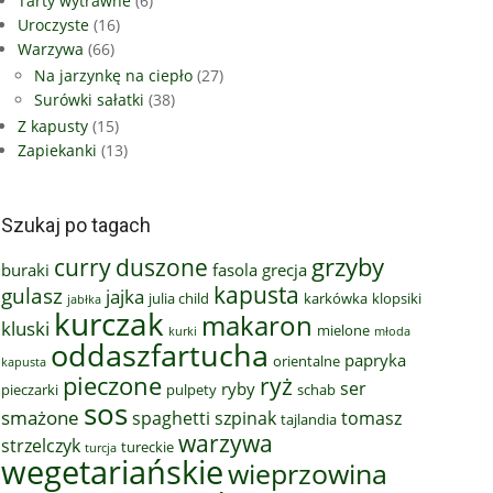
Tarty wytrawne
(6)
Uroczyste
(16)
Warzywa
(66)
Na jarzynkę na ciepło
(27)
Surówki sałatki
(38)
Z kapusty
(15)
Zapiekanki
(13)
Szukaj po tagach
grzyby
curry
duszone
buraki
fasola
grecja
kapusta
gulasz
jajka
julia child
karkówka
klopsiki
jabłka
kurczak
makaron
kluski
mielone
kurki
młoda
oddaszfartucha
papryka
orientalne
kapusta
pieczone
ryż
ser
ryby
pieczarki
pulpety
schab
sos
smażone
spaghetti
szpinak
tomasz
tajlandia
warzywa
strzelczyk
tureckie
turcja
wegetariańskie
wieprzowina