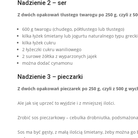
Nadzienie 2 – ser
Z dwóch opakowań tłustego twarogu po 250 g, czyli z 5
600 g twarogu (chudego, półtłustego lub tłustego)
kilka łyżek śmietany lub jogurtu naturalnego typu greck
kilka łyżek cukru
2 łyżeczki cukru waniliowego
2 surowe żółtka z wyparzonych jajek
można dodać cynamonu
Nadzienie 3 – pieczarki
Z dwóch opakowań pieczarek po 250 g, czyli z 500 g wyc
Ale jak się uprzeć to wyjdzie i z mniejszej ilości.
Zrobić sos pieczarkowy – cebulka drobniutka, podsmażona, 
Sos ma być gęsty, z małą ilością śmietany, żeby można go