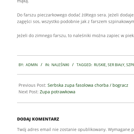
mąką.
Do farszu pieczarkowego dodać żółtego sera. Jeżeli dodajemy
zagęści sos, wszystko podobnie jak z farszem szpinakowy
Jeżeli do zimnego farszu, to naleśniki można zapiec w piek
2024-
09-
BY:
ADMIN
IN:
NALEŚNIKI
TAGGED:
RUSKIE
,
SER BIAŁY
,
SZP
18
Previous Post:
Serbska zupa fasolowa chorba / bogracz
Next Post:
Zupa potrawkowa
DODAJ KOMENTARZ
Twój adres email nie zostanie opublikowany.
Wymagane po