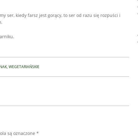
 ser, kiedy farsz jest gorący, to ser od razu się rozpuści i
m.
arniku.
INAK
,
WEGETARIAŃSKIE
la są oznaczone
*