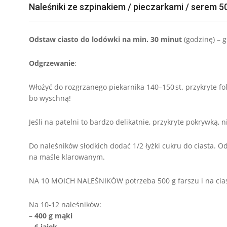
Naleśniki ze szpinakiem / pieczarkami / serem 50
Odstaw ciasto do lodówki na min. 30 minut
(godzinę) – g
Odgrzewanie
:
Włożyć do rozgrzanego piekarnika 140–150 st. przykryte fol
bo wyschną!
Jeśli na patelni to bardzo delikatnie, przykryte pokrywką, 
Do naleśników słodkich dodać 1/2 łyżki cukru do ciasta. O
na maśle klarowanym.
NA 10 MOICH NALEŚNIKÓW potrzeba 500 g farszu i na cias
Na 10-12 naleśników:
–
400 g mąki
–
6 jajek