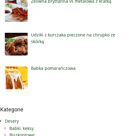
Żeliwna brytfanna vs metalowa z kratką
Udziki z kurczaka pieczone na chrupko ze
skórką
Babka pomarańczowa
Kategorie
Desery
Babki, keksy
Biszkoptowe