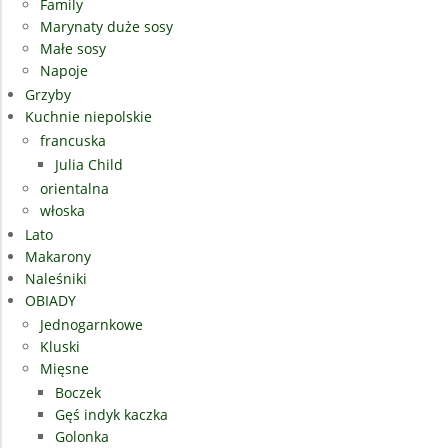
Family
Marynaty duże sosy
Małe sosy
Napoje
Grzyby
Kuchnie niepolskie
francuska
Julia Child
orientalna
włoska
Lato
Makarony
Naleśniki
OBIADY
Jednogarnkowe
Kluski
Mięsne
Boczek
Gęś indyk kaczka
Golonka