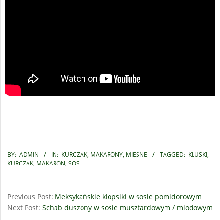
2018-
09-
BY:
ADMIN
IN:
KURCZAK
,
MAKARONY
,
MIĘSNE
TAGGED:
KLUSKI
,
KURCZAK
,
MAKARON
,
SOS
05
Previous Post:
Meksykańskie klopsiki w sosie pomidorowym
Next Post:
Schab duszony w sosie musztardowym / miodowym