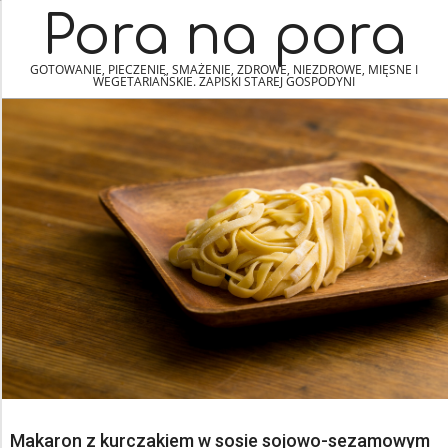
Skip
Navigation
Pora na pora
to
Menu
content
GOTOWANIE, PIECZENIE, SMAŻENIE, ZDROWE, NIEZDROWE, MIĘSNE I
WEGETARIAŃSKIE. ZAPISKI STAREJ GOSPODYNI
Makaron z kurczakiem w sosie sojowo-sezamowym