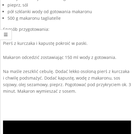
pieprz, sól
pół szklanki wody od gotowania makaronu
500 g makaronu tagliatelle
Sposób przygotowania:
Pierś z kurczaka i kapustę pokroić w paski.
Makaron odcedzić zostawiając 150 ml wody z gotowania.
Na maśle zeszklić cebulę. Dodać lekko osoloną pierś z kurczaka
i chwilę podsmażyć. Dodać kapustę, wodę z makaronu, sos
sojowy, olej sezamowy, pieprz. Pogotować pod przykryciem ok. 3
minut. Makaron wymieszać z sosem.