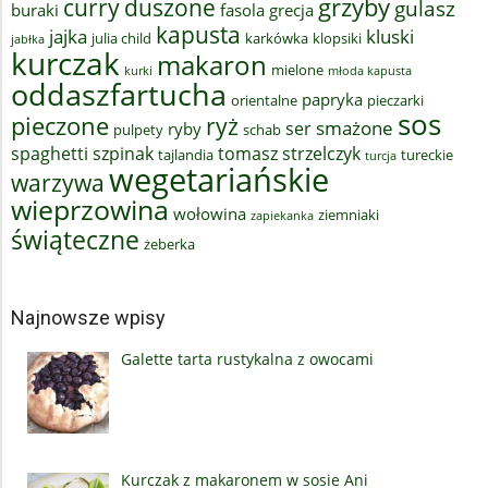
grzyby
curry
duszone
gulasz
buraki
fasola
grecja
kapusta
jajka
kluski
julia child
karkówka
klopsiki
jabłka
kurczak
makaron
mielone
kurki
młoda kapusta
oddaszfartucha
papryka
orientalne
pieczarki
sos
pieczone
ryż
smażone
ser
ryby
pulpety
schab
spaghetti
szpinak
tomasz strzelczyk
tajlandia
tureckie
turcja
wegetariańskie
warzywa
wieprzowina
wołowina
ziemniaki
zapiekanka
świąteczne
żeberka
Najnowsze wpisy
Galette tarta rustykalna z owocami
Kurczak z makaronem w sosie Ani