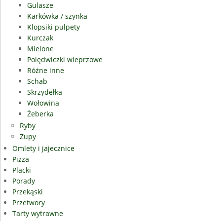
Gulasze
Karkówka / szynka
Klopsiki pulpety
Kurczak
Mielone
Polędwiczki wieprzowe
Różne inne
Schab
Skrzydełka
Wołowina
Żeberka
Ryby
Zupy
Omlety i jajecznice
Pizza
Placki
Porady
Przekąski
Przetwory
Tarty wytrawne