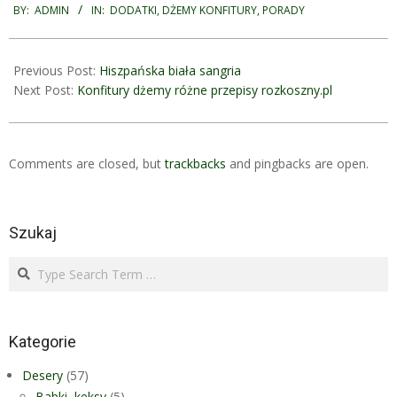
07-
BY:
ADMIN
IN:
DODATKI
,
DŻEMY KONFITURY
,
PORADY
08
Previous Post:
Hiszpańska biała sangria
Next Post:
Konfitury dżemy różne przepisy rozkoszny.pl
Comments are closed, but
trackbacks
and pingbacks are open.
Szukaj
Search
Kategorie
Desery
(57)
Babki, keksy
(5)