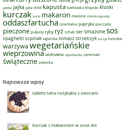
kapusta
jajka
kluski
julia child
karkówka
klopsiki
jabłka
kurczak
makaron
mielone
kurki
młoda kapusta
oddaszfartucha
papryka
orientalne
pieczarki
sos
pieczone
ryż
smażone
ser
ryby
pulpety
schab
spaghetti
szpinak
tomasz strzelczyk
tajlandia
tureckie
turcja
wegetariańskie
warzywa
wieprzowina
wołowina
ziemniaki
zapiekanka
świąteczne
żeberka
Najnowsze wpisy
Galette tarta rustykalna z owocami
Kurczak z makaronem w sosie Ani