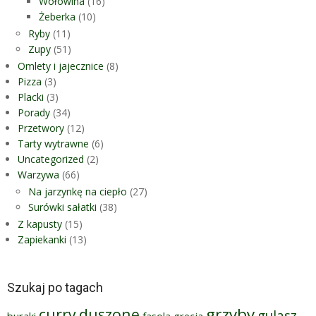
Wołowina
(16)
Żeberka
(10)
Ryby
(11)
Zupy
(51)
Omlety i jajecznice
(8)
Pizza
(3)
Placki
(3)
Porady
(34)
Przetwory
(12)
Tarty wytrawne
(6)
Uncategorized
(2)
Warzywa
(66)
Na jarzynkę na ciepło
(27)
Surówki sałatki
(38)
Z kapusty
(15)
Zapiekanki
(13)
Szukaj po tagach
grzyby
curry
duszone
gulasz
buraki
fasola
grecja