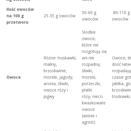
Ilość owoców
50-60 g
80-110 g
na 100 g
25-35 g owoców
owoców
owoców
przetworu
Słodkie
owoce,
które nie
rozgotują się
Różne: truskawki,
ani nie
Owoce, k
maliny,
rozpadną:
dość łatw
brzoskwinie,
śliwki,
rozpadają
Owoce
morele, jagody,
morele,
czasie go
aronia, śliwki,
porzeczki,
jabłka, gr
owoce róży i
płatki
brzoskwini
pigwy
róży, nieco
truskawki.
kwaskowate
owoce
(wiśnie i
agrest)