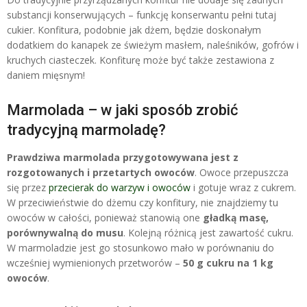
substancji konserwujących – funkcję konserwantu pełni tutaj
cukier
. Konfitura, podobnie jak dżem, będzie doskonałym
dodatkiem do kanapek ze świeżym masłem, naleśników, gofrów i
kruchych ciasteczek. Konfiturę może być także zestawiona z
daniem mięsnym!
Marmolada – w jaki sposób zrobić
tradycyjną marmoladę?
Prawdziwa marmolada przygotowywana jest z
rozgotowanych i przetartych owoców
. Owoce przepuszcza
się przez
przecierak do warzyw i owoców
i gotuje wraz z cukrem.
W przeciwieństwie do dżemu czy konfitury, nie znajdziemy tu
owoców w całości, ponieważ stanowią one
gładką masę,
porównywalną do musu
. Kolejną różnicą jest zawartość cukru.
W marmoladzie jest go stosunkowo mało w porównaniu do
wcześniej wymienionych przetworów –
50 g cukru na 1 kg
owoców
.