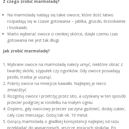
Z czego zrobić marmoladę?
Na marmoladę nadają się takie owoce, które dość łatwo
rozpadają się w czasie gotowania – jabłka, gruszki, brzoskwinie
i truskawki.
Warto wybierać owoce o cienkiej skórce, dzięki czemu czas
gotowania nie jest tak długi.
Jak zrobić marmoladę?
Wybrane owoce na marmoladę należy umyć, niektóre obrać z
twardej skórki, szypułek czy ogonków. Gdy owoce posiadają
pestki, trzeba je usunąć.
Pokrój owoce na mniejsze kawałki. Najlepiej je nieco
zmiażdżyć.
Rozgotuj owoce i przetrzyj przez sito, a uzyskany w ten sposób
przecier podgrzej w rondelku na małym ogniu.
Dopiero, gdy owocowy przecier zaczyna gęstnieć, dodaj cukier,
cały czas mieszając. Gotuj tak ok. 10 minut.
Gorącą marmoladę o gładkiej konsystencji najlepiej od razu
przekładać do wyparzonych, jeszcze gorących słoików. Po