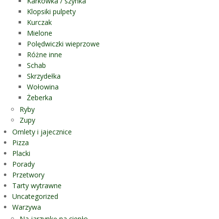
Karkówka / szynka
Klopsiki pulpety
Kurczak
Mielone
Polędwiczki wieprzowe
Różne inne
Schab
Skrzydełka
Wołowina
Żeberka
Ryby
Zupy
Omlety i jajecznice
Pizza
Placki
Porady
Przetwory
Tarty wytrawne
Uncategorized
Warzywa
Na jarzynkę na ciepło