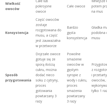
Całe lub
Mniejsze 
Wielkość
pokrojone
Całe owoce
potem prz
owoców
owoce
na mus
Część owoców
zostaje
Bardzo
Gładka m
rozgotowana do
Konsystencja
gęsta
podobna 
musu, a część
konsystencja
musu
jest zauważalna
w przetworze
Dojrzałe owoce
Powolne
gotuje się ze
smażenie
sporą ilością
owoców w
Przygot
cukru, można
gęstym
z rozgot
Sposób
dodać nieco
syropie z
i przetart
przygotowania
soku z cytryny,
wody i cukru,
owoców, 
proces
proces
wykonyw
gotowania
smażenia
tylko 1 ra
powtarzany 3
powtarzany
razy
3 razy