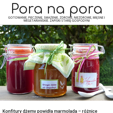
Skip
Navigation
Pora na pora
to
Menu
content
GOTOWANIE, PIECZENIE, SMAŻENIE, ZDROWE, NIEZDROWE, MIĘSNE I
WEGETARIAŃSKIE. ZAPISKI STAREJ GOSPODYNI
Konfitury dżemy powidła marmolada – różnice