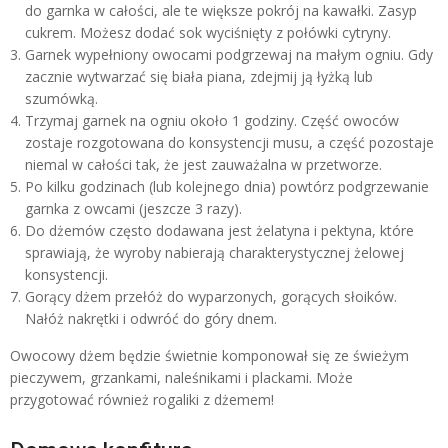
do garnka w całości, ale te większe pokrój na kawałki. Zasyp
cukrem. Możesz dodać sok wyciśnięty z połówki cytryny.
Garnek wypełniony owocami podgrzewaj na małym ogniu. Gdy
zacznie wytwarzać się biała piana, zdejmij ją łyżką lub
szumówką.
Trzymaj garnek na ogniu około 1 godziny. Część owoców
zostaje rozgotowana do konsystencji musu, a część pozostaje
niemal w całości tak, że jest zauważalna w przetworze.
Po kilku godzinach (lub kolejnego dnia) powtórz podgrzewanie
garnka z owcami (jeszcze 3 razy).
Do dżemów często dodawana jest żelatyna i pektyna, które
sprawiają, że wyroby nabierają charakterystycznej żelowej
konsystencji.
Gorący dżem przełóż do wyparzonych, gorących słoików.
Nałóż nakrętki i odwróć do góry dnem.
Owocowy dżem będzie świetnie komponował się ze świeżym
pieczywem, grzankami, naleśnikami i plackami. Może
przygotować również rogaliki z dżemem!