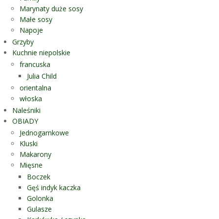
Marynaty duże sosy
Małe sosy
Napoje
Grzyby
Kuchnie niepolskie
francuska
Julia Child
orientalna
włoska
Naleśniki
OBIADY
Jednogarnkowe
Kluski
Makarony
Mięsne
Boczek
Gęś indyk kaczka
Golonka
Gulasze