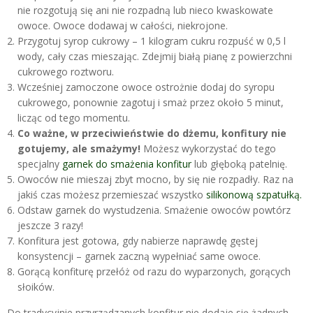
nie rozgotują się ani nie rozpadną lub nieco kwaskowate
owoce. Owoce dodawaj w całości, niekrojone.
Przygotuj syrop cukrowy – 1 kilogram cukru rozpuść w 0,5 l
wody, cały czas mieszając. Zdejmij białą pianę z powierzchni
cukrowego roztworu.
Wcześniej zamoczone owoce ostrożnie dodaj do syropu
cukrowego, ponownie zagotuj i smaż przez około 5 minut,
licząc od tego momentu.
Co ważne, w przeciwieństwie do dżemu, konfitury nie
gotujemy, ale smażymy!
Możesz wykorzystać do tego
specjalny
garnek do smażenia konfitur
lub głęboką patelnię.
Owoców nie mieszaj zbyt mocno, by się nie rozpadły. Raz na
jakiś czas możesz przemieszać wszystko
silikonową szpatułką.
Odstaw garnek do wystudzenia. Smażenie owoców powtórz
jeszcze 3 razy!
Konfitura jest gotowa, gdy nabierze naprawdę gęstej
konsystencji – garnek zaczną wypełniać same owoce.
Gorącą konfiturę przełóż od razu do wyparzonych, gorących
słoików.
Do tradycyjnie przyrządzanych konfitur nie dodaje się żadnych