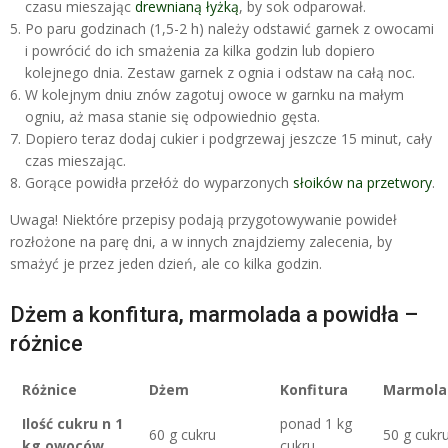
czasu mieszając
drewnianą łyżką
, by sok odparował.
Po paru godzinach (1,5-2 h) należy odstawić garnek z owocami
i powrócić do ich smażenia za kilka godzin lub dopiero
kolejnego dnia. Zestaw garnek z ognia i odstaw na całą noc.
W kolejnym dniu znów zagotuj owoce w garnku na małym
ogniu, aż masa stanie się odpowiednio gęsta.
Dopiero teraz dodaj cukier i podgrzewaj jeszcze 15 minut, cały
czas mieszając.
Gorące powidła przełóż do wyparzonych
słoików na przetwory
.
Uwaga!
Niektóre przepisy podają przygotowywanie powideł
rozłożone na parę dni, a w innych znajdziemy zalecenia, by
smażyć je przez jeden dzień, ale co kilka godzin.
Dżem a konfitura, marmolada a powidła –
różnice
Różnice
Dżem
Konfitura
Marmola
Ilość cukru n 1
ponad 1 kg
60 g cukru
50 g cukr
kg owoców
cukru