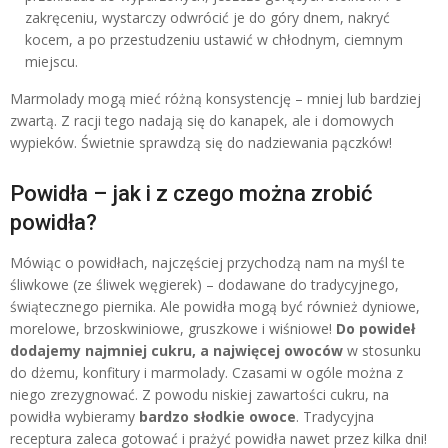
zakręceniu, wystarczy odwrócić je do góry dnem, nakryć
kocem, a po przestudzeniu ustawić w chłodnym, ciemnym
miejscu.
Marmolady mogą mieć różną konsystencję – mniej lub bardziej
zwartą. Z racji tego nadają się do kanapek, ale i domowych
wypieków. Świetnie sprawdzą się do nadziewania pączków!
Powidła – jak i z czego można zrobić
powidła?
Mówiąc o powidłach, najczęściej przychodzą nam na myśl te
śliwkowe (ze śliwek węgierek) – dodawane do tradycyjnego,
świątecznego piernika. Ale powidła mogą być również dyniowe,
morelowe, brzoskwiniowe, gruszkowe i wiśniowe!
Do powideł
dodajemy najmniej cukru, a najwięcej owoców
w stosunku
do dżemu, konfitury i marmolady. Czasami w ogóle można z
niego zrezygnować. Z powodu niskiej zawartości cukru, na
powidła wybieramy
bardzo słodkie owoce
. Tradycyjna
receptura zaleca gotować i prażyć powidła nawet przez kilka dni!