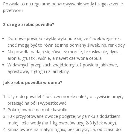
Pozwala to na regularne odparowywanie wody i zagęszczenie
przetworu.
Z czego zrobić powidła?
Domowe powidła zwykle wykonuje się ze śliwek węgierek,
choć mogą być to również inne odmiany śliwek, np. renklody.
Na powidła nadają się również morele, brzoskwinie, dynia,
aronia, gruszki, wiśnie, a nawet czerwona cebula!
W dawnych przepisach znajdziemy też powidła jabłkowe,
agrestowe, z głogu i z jarzębiny.
Jak zrobić powidła w domu?
Użyte do powideł śliwki czy morele należy oczywiście umyć,
przeciąć na pół i wypestkować.
Pokrój owoce na małe kawałki.
Tak przygotowane owoce podgrzej w garnku z dodatkiem
małej ilości wody (na 1 kg owoców użyj 2-3 łyżek wody).
Smaż owoce na małym ogniu, bez przykrycia, od czasu do