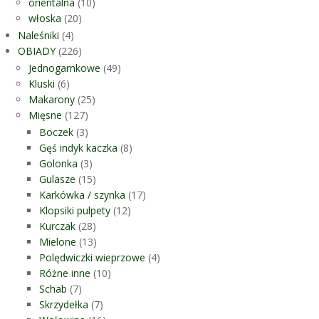
orientalna
(10)
włoska
(20)
Naleśniki
(4)
OBIADY
(226)
Jednogarnkowe
(49)
Kluski
(6)
Makarony
(25)
Mięsne
(127)
Boczek
(3)
Gęś indyk kaczka
(8)
Golonka
(3)
Gulasze
(15)
Karkówka / szynka
(17)
Klopsiki pulpety
(12)
Kurczak
(28)
Mielone
(13)
Polędwiczki wieprzowe
(4)
Różne inne
(10)
Schab
(7)
Skrzydełka
(7)