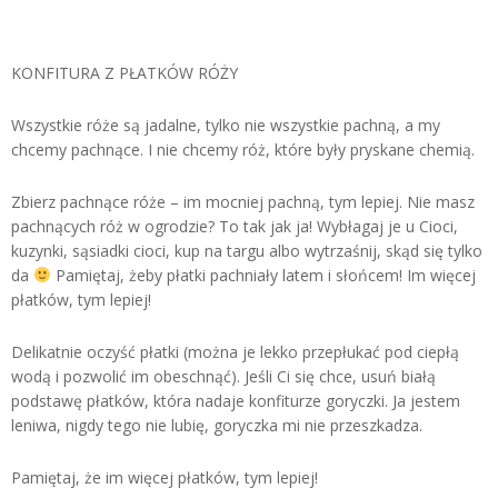
KONFITURA Z PŁATKÓW RÓŻY
Wszystkie róże są jadalne, tylko nie wszystkie pachną, a my
chcemy pachnące. I nie chcemy róż, które były pryskane chemią.
Zbierz pachnące róże – im mocniej pachną, tym lepiej. Nie masz
pachnących róż w ogrodzie? To tak jak ja! Wybłagaj je u Cioci,
kuzynki, sąsiadki cioci, kup na targu albo wytrzaśnij, skąd się tylko
da
Pamiętaj, żeby płatki pachniały latem i słońcem! Im więcej
płatków, tym lepiej!
Delikatnie oczyść płatki (można je lekko przepłukać pod ciepłą
wodą i pozwolić im obeschnąć). Jeśli Ci się chce, usuń białą
podstawę płatków, która nadaje konfiturze goryczki. Ja jestem
leniwa, nigdy tego nie lubię, goryczka mi nie przeszkadza.
Pamiętaj, że im więcej płatków, tym lepiej!