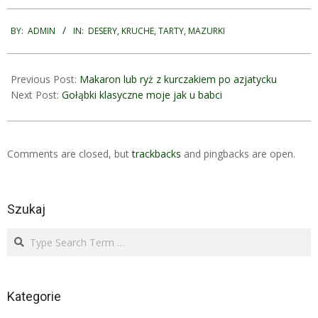
2025-
10-
BY:
ADMIN
IN:
DESERY
,
KRUCHE, TARTY, MAZURKI
24
Previous Post:
Makaron lub ryż z kurczakiem po azjatycku
Next Post:
Gołąbki klasyczne moje jak u babci
Comments are closed, but
trackbacks
and pingbacks are open.
Szukaj
Search
Kategorie