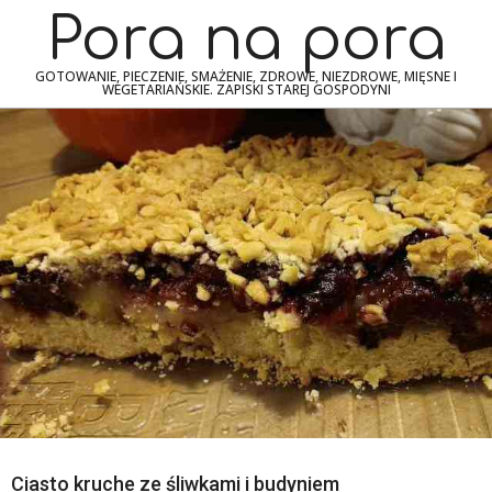
Skip
Navigation
Pora na pora
to
Menu
content
GOTOWANIE, PIECZENIE, SMAŻENIE, ZDROWE, NIEZDROWE, MIĘSNE I
WEGETARIAŃSKIE. ZAPISKI STAREJ GOSPODYNI
Ciasto kruche ze śliwkami i budyniem