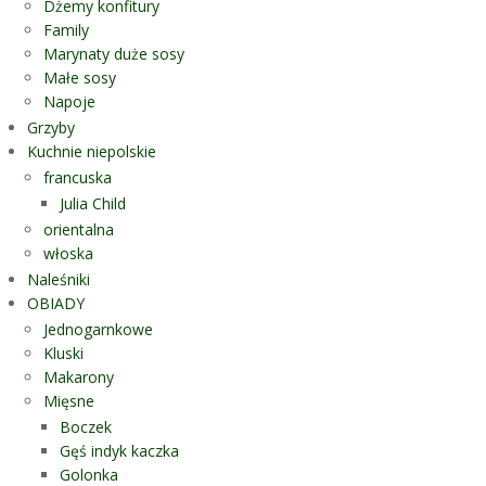
Dżemy konfitury
Family
Marynaty duże sosy
Małe sosy
Napoje
Grzyby
Kuchnie niepolskie
francuska
Julia Child
orientalna
włoska
Naleśniki
OBIADY
Jednogarnkowe
Kluski
Makarony
Mięsne
Boczek
Gęś indyk kaczka
Golonka