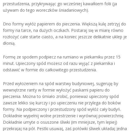
przestudzenia, przykrywając go wcześniej kawałkiem folii (ja
używam do tego woreczków śniadaniowych).
Dno formy wyłóż papierem do pieczenia. Większą kulę zetrzyj do
formy na tarce, na dużych oczkach. Postaraj się w miarę równo
rozłożyć całe starte ciasto, a na koniec jeszcze delikatnie uklep je
dłonią.
Formę ze spodem podpiecz na rumiano w piekarniku przez 15
minut. Upieczony spód możesz od razu wyjąć z piekarnika i
odstawić w formie do całkowitego przestudzenia.
Przed wyłożeniem na spód warstwy budyniowej, sugeruję by
wewnętrzne ranty w formie wyłożyć paskami papieru do
pieczenia. Można to śmiało zrobić, ponieważ upieczony spód
zawsze lekko się kurczy i po upieczeniu nie przylega do boków
formy. Na podpieczony i przestudzony spód wyłóż cały budyń.
Dokładnie wypełnij wolne przestrzenie i wyrównaj powierzchnię.
Dokładnie umyte o osuszone śliwki (im mniejsze, tym lepiej)
przekrajaj na pół. Pestki usuwaj, zaś połówki śliwek układaj jedna