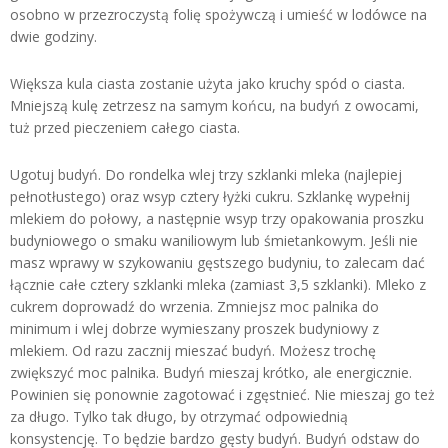
osobno w przezroczystą folię spożywczą i umieść w lodówce na
dwie godziny.
Większa kula ciasta zostanie użyta jako kruchy spód o ciasta.
Mniejszą kulę zetrzesz na samym końcu, na budyń z owocami,
tuż przed pieczeniem całego ciasta.
Ugotuj budyń. Do rondelka wlej trzy szklanki mleka (najlepiej
pełnotłustego) oraz wsyp cztery łyżki cukru. Szklankę wypełnij
mlekiem do połowy, a następnie wsyp trzy opakowania proszku
budyniowego o smaku waniliowym lub śmietankowym. Jeśli nie
masz wprawy w szykowaniu gęstszego budyniu, to zalecam dać
łącznie całe cztery szklanki mleka (zamiast 3,5 szklanki). Mleko z
cukrem doprowadź do wrzenia. Zmniejsz moc palnika do
minimum i wlej dobrze wymieszany proszek budyniowy z
mlekiem. Od razu zacznij mieszać budyń. Możesz trochę
zwiększyć moc palnika. Budyń mieszaj krótko, ale energicznie.
Powinien się ponownie zagotować i zgęstnieć. Nie mieszaj go też
za długo. Tylko tak długo, by otrzymać odpowiednią
konsystencję. To będzie bardzo gęsty budyń. Budyń odstaw do