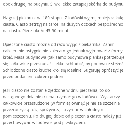
obok drugiej na budyniu. Śliwki lekko zatapiaj skórką do budyniu.
Nagrzej piekarnik na 180 stopni. Z lodówki wyjmij mniejszą kulę
ciasta. Ciasto zetrzyj na tarce, na dużych oczkach bezpośrednio
na ciasto. Piecz około 45-50 minut.
Upieczone ciasto można od razu wyjąć z piekarnika. Zanim
całkiem nie ostygnie nie zalecam go jednak wyjmować z formy i
kroić. Masa budyniowa (tak samo budyniowa pianka) potrzebuje
się całkowicie przestudzić i lekko schłodzić, by ponownie stężeć.
Schłodzone ciasto kruche kroi się idealnie. Sugeruję oprószyć je
przed podaniem cukrem pudrem.
Jeśli ciasto nie zostanie zjedzone w dniu pieczenia, to do
następnego dnia nie trzeba trzymać go w lodówce. Wystarczy
całkowicie przestudzone (w formie) owinąć je nie za szczelnie
przezroczystą folią spożywczą i trzymać w chłodnym
pomieszczeniu. Po drugiej dobie od pieczenia ciasto należy już
przechowywać w lodówce pod przykryciem.