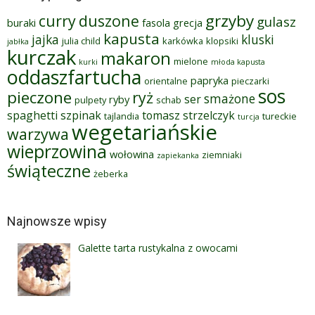
grzyby
curry
duszone
gulasz
buraki
fasola
grecja
kapusta
jajka
kluski
julia child
karkówka
klopsiki
jabłka
kurczak
makaron
mielone
kurki
młoda kapusta
oddaszfartucha
papryka
orientalne
pieczarki
sos
pieczone
ryż
smażone
ser
ryby
pulpety
schab
spaghetti
szpinak
tomasz strzelczyk
tajlandia
tureckie
turcja
wegetariańskie
warzywa
wieprzowina
wołowina
ziemniaki
zapiekanka
świąteczne
żeberka
Najnowsze wpisy
Galette tarta rustykalna z owocami