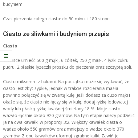
budyniem
Czas pieczenia całego ciasta: do 50 minut i 180 stopni
Ciasto ze śliwkami i budyniem przepis
Ciasto
W misce umieść 500 g mąki, 6 żółtek, 250 g masł, 4 łyżki cukru
pudru, 2 płaskie łyżeczki proszku do pieczenia oraz szczyptę soli.
Ciasto mikserem z hakami. Na początku może się wydawać, że
ciasto jest zbyt sypkie, jednak w trakcie rozcierania masła
powinno połączyć się w zwartą kulę. Jeśli dodasz za dużo mąki i
okaże się, że ciasto nie łączy się w kulę, dodaj łyżkę lodowatej
wody lub płaską łyżkę kwaśnej śmietany 18 %. Moje ciasto
ważyło łącznie około 920 gramów. Na tym etapie należy podzielić
ja na dwa kawałki w proporcji 3:2. Większy kawałek ciasta o
wadze około 550 gramów oraz mniejszy o wadze około 370
gramów. Z obu kawałków uformuj zgrabne kulki. Zawiń je