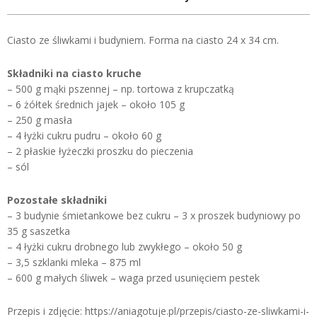
Ciasto ze śliwkami i budyniem. Forma na ciasto 24 x 34 cm.
Składniki na ciasto kruche
– 500 g mąki pszennej – np. tortowa z krupczatką
– 6 żółtek średnich jajek – około 105 g
– 250 g masła
– 4 łyżki cukru pudru – około 60 g
– 2 płaskie łyżeczki proszku do pieczenia
– sól
Pozostałe składniki
– 3 budynie śmietankowe bez cukru – 3 x proszek budyniowy po
35 g saszetka
– 4 łyżki cukru drobnego lub zwykłego – około 50 g
– 3,5 szklanki mleka – 875 ml
– 600 g małych śliwek – waga przed usunięciem pestek
Przepis i zdjęcie: https://aniagotuje.pl/przepis/ciasto-ze-sliwkami-i-